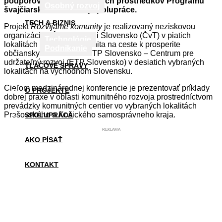
podporovaných z finančných prostriedkov Programu
Osobný rozvoj
švajčiarsko-slovenskej spolupráce.
TECH & BIZNIS
Projekt
Rozvíjame komunity
je realizovaný neziskovou
organizáciou Člověk v tísni Slovensko (ČvT) v piatich
Technológie
lokalitách a projekt Komunita na ceste k prosperite
Podnikanie
občianskym združením ETP Slovensko – Centrum pre
udržateľný rozvoj (ETP Slovensko) v desiatich vybraných
TLAČOVÉ SPRÁVY
lokalitách na východnom Slovensku.
Cieľom medzinárodnej konferencie je prezentovať príklady
O PROJEKTE
dobrej praxe v oblasti komunitného rozvoja prostredníctvom
prevádzky komunitných centier vo vybraných lokalitách
Prešovského a Košického samosprávneho kraja.
SPOLUPRÁCA
REKLAMA
AKO PÍSAŤ
KONTAKT