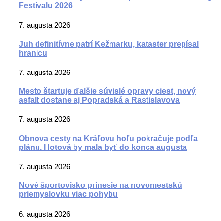
Festivalu 2026
7. augusta 2026
Juh definitívne patrí Kežmarku, kataster prepísal
hranicu
7. augusta 2026
Mesto štartuje ďalšie súvislé opravy ciest, nový
asfalt dostane aj Popradská a Rastislavova
7. augusta 2026
Obnova cesty na Kráľovu hoľu pokračuje podľa
plánu. Hotová by mala byť do konca augusta
7. augusta 2026
Nové športovisko prinesie na novomestskú
priemyslovku viac pohybu
6. augusta 2026