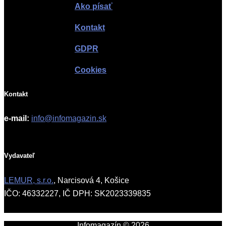
Ako písať
Kontakt
GDPR
Cookies
Kontakt
e-mail:
info@infomagazin.sk
Vydavateľ
LEMUR, s.r.o.
, Narcisová 4, Košice
IČO: 46332227, IČ DPH: SK2023339835
Infomagazín © 2026