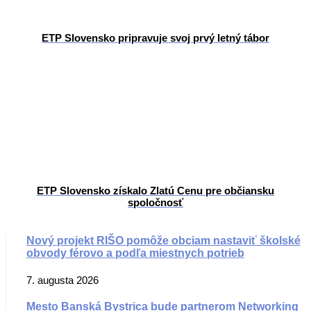
ETP Slovensko pripravuje svoj prvý letný tábor
ETP Slovensko získalo Zlatú Cenu pre občiansku
spoločnosť
Nový projekt RIŠO pomôže obciam nastaviť školské
obvody férovo a podľa miestnych potrieb
7. augusta 2026
Mesto Banská Bystrica bude partnerom Networking