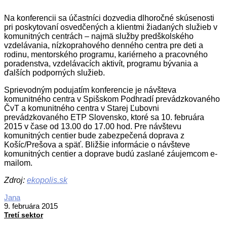
Na konferencii sa účastníci dozvedia dlhoročné skúsenosti
pri poskytovaní osvedčených a klientmi žiadaných služieb v
komunitných centrách – najmä služby predškolského
vzdelávania, nízkoprahového denného centra pre deti a
rodinu, mentorského programu, kariérneho a pracovného
poradenstva, vzdelávacích aktivít, programu bývania a
ďalších podporných služieb.
Sprievodným podujatím konferencie je návšteva
komunitného centra v Spišskom Podhradí prevádzkovaného
ČvT a komunitného centra v Starej Ľubovni
prevádzkovaného ETP Slovensko, ktoré sa 10. februára
2015 v čase od 13.00 do 17.00 hod. Pre návštevu
komunitných centier bude zabezpečená doprava z
Košíc/Prešova a späť. Bližšie informácie o návšteve
komunitných centier a doprave budú zaslané záujemcom e-
mailom.
Zdroj:
ekopolis.sk
2015-
Jana
02-
9. februára 2015
09
Tretí sektor