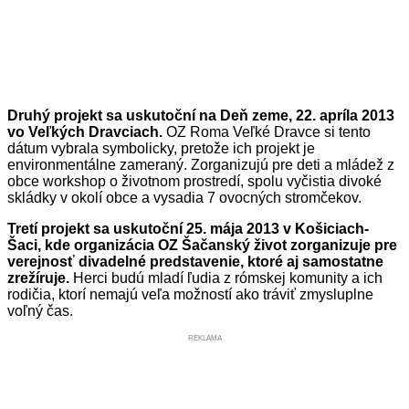
Druhý projekt sa uskutoční na Deň zeme, 22. apríla 2013
vo Veľkých Dravciach.
OZ Roma Veľké Dravce si tento
dátum vybrala symbolicky, pretože ich projekt je
environmentálne zameraný. Zorganizujú pre deti a mládež z
obce workshop o životnom prostredí, spolu vyčistia divoké
skládky v okolí obce a vysadia 7 ovocných stromčekov.
Tretí projekt sa uskutoční 25. mája 2013 v Košiciach-
Šaci, kde organizácia OZ Šačanský život zorganizuje pre
verejnosť divadelné predstavenie, ktoré aj samostatne
zrežíruje.
Herci budú mladí ľudia z rómskej komunity a ich
rodičia, ktorí nemajú veľa možností ako tráviť zmysluplne
voľný čas.
REKLAMA