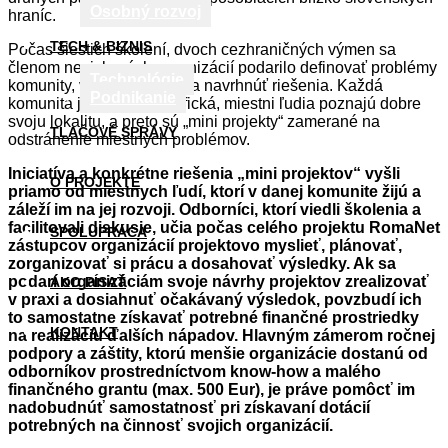
Osobný rozvoj
hraníc.
TECH & BIZNIS
Počas šiestich školení, dvoch cezhraničných výmen sa
členom neziskových organizácií podarilo definovať problémy
Technológie
komunity, v ktorej pracujú a navrhnúť riešenia. Každá
Podnikanie
komunita je niečím špecifická, miestni ľudia poznajú dobre
svoju lokalitu, a preto sú „mini projekty“ zamerané na
TLAČOVÉ SPRÁVY
odstránenie miestnych problémov.
Iniciatíva a konkrétne riešenia „mini projektov“ vyšli
O PROJEKTE
priamo od miestnych ľudí, ktorí v danej komunite žijú a
záleží im na jej rozvoji. Odborníci, ktorí viedli školenia a
facilitovali diskusie, učia počas celého projektu RomaNet
SPOLUPRÁCA
zástupcov organizácií projektovo myslieť, plánovať,
zorganizovať si prácu a dosahovať výsledky. Ak sa
podarí organizáciám svoje návrhy projektov zrealizovať
AKO PÍSAŤ
v praxi a dosiahnuť očakávaný výsledok, povzbudí ich
to samostatne získavať potrebné finančné prostriedky
KONTAKT
na realizáciu ďalších nápadov. Hlavným zámerom ročnej
podpory a záštity, ktorú menšie organizácie dostanú od
odborníkov prostredníctvom know-how a malého
finančného grantu (max. 500 Eur), je práve pomôcť im
nadobudnúť samostatnosť pri získavaní dotácií
potrebných na činnosť svojich organizácií.