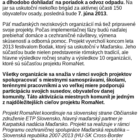
a dlhodobo dohliadať na poriadok a odvoz odpadu.
Na
jar sa uskutoční niekoľko brigád za aktívnej účasti 150
obyvateľov osady, posledná bude
7. júna 2013.
Päť maďarských neziskových organizácií má tiež pripravené
svoje projekty. Počas implementačnej fázy budú naďalej
prebiehať domáce a cezhraničné návštevy, výmena
skúseností a odborná pomoc. Projekt vyvrcholí koncom leta
2013 festivalom Bodak, ktorý sa uskutoční v Maďarsku. Jeho
súčasťou bude nielen predstavenie rómskych tradícií, ale
hlavne výsledkov ročnej snahy a výsledkov 10 organizácii,
ktoré sú súčasťou projektu RomaNet.
Všetky organizácie sa snažia v rámci svojich projektov
spolupracovať s miestnymi samosprávami, školami,
terénnymi pracovníkmi a vo veľkej miere podporujú
participáciu svojich susedov, obyvateľov danej
komunity. Táto aktivizácia miestnych komunít je jedným
z najdôležitejších cieľov projektu RomaNet.
Projekt RomaNet koordinuje na slovenskej strane Občianske
združenie ETP Slovensko, hlavný maďarský partner je
Karpatská nadácia Maďarsko. Projekt sa realizuje v rámci
Programu cezhraničnej spolupráce Maďarská republika –
Slovenská republika 2007-2013 (HU-SK Cross-Border