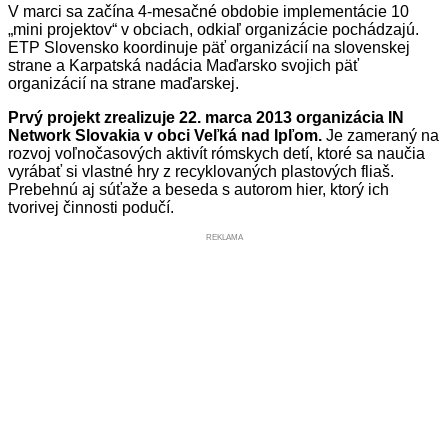
V marci sa začína 4-mesačné obdobie implementácie 10
„mini projektov“ v obciach, odkiaľ organizácie pochádzajú.
ETP Slovensko koordinuje päť organizácií na slovenskej
strane a Karpatská nadácia Maďarsko svojich päť
organizácií na strane maďarskej.
Prvý projekt zrealizuje 22. marca 2013 organizácia IN
Network Slovakia v obci Veľká nad Ipľom.
Je zameraný na
rozvoj voľnočasových aktivít rómskych detí, ktoré sa naučia
vyrábať si vlastné hry z recyklovaných plastových fliaš.
Prebehnú aj súťaže a beseda s autorom hier, ktorý ich
tvorivej činnosti podučí.
REKLAMA