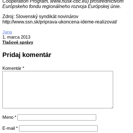
Cooperation Program, www.husk-cbc.eu) prostredníctvom
Európskeho fondu regionálneho rozvoja Európskej únie.
Zdroj: Slovenský syndikát novinárov
http://www.ssn.sk/priprava-ukoncena-ideme-realizovat/
2013-
Jana
03-
1. marca 2013
01
Tlačové správy
Pridaj komentár
Komentár
*
Meno
*
E-mail
*