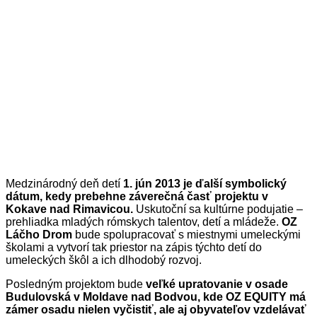
Medzinárodný deň detí
1. jún 2013 je ďalší symbolický
dátum, kedy prebehne záverečná časť projektu v
Kokave nad Rimavicou.
Uskutoční sa kultúrne podujatie –
prehliadka mladých rómskych talentov, detí a mládeže.
OZ
Láčho Drom
bude spolupracovať s miestnymi umeleckými
školami a vytvorí tak priestor na zápis týchto detí do
umeleckých škôl a ich dlhodobý rozvoj.
Posledným projektom bude
veľké upratovanie v osade
Budulovská v Moldave nad Bodvou, kde OZ EQUITY má
zámer osadu nielen vyčistiť, ale aj obyvateľov vzdelávať