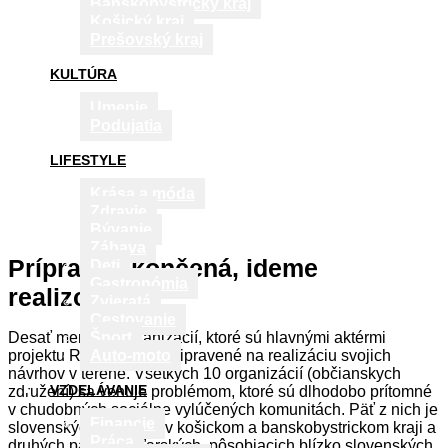
Banskobystrický kraj
Košický kraj
Prešovský kraj
KULTÚRA
Umenie
Podujatia
LIFESTYLE
Krása a móda
Zdravie
Bývanie
Zábava
Príprava ukončená, ideme
Deti
Gastronómia
realizovať
Zvieratá
Cestovanie
Desať menších organizácií, ktoré sú hlavnými aktérmi
Šport
projektu RomaNet, sú pripravené na realizáciu svojich
Auto-moto
návrhov v teréne. Všetkých 10 organizácií (občianskych
VZDELÁVANIE
združení) sa venuje problémom, ktoré sú dlhodobo prítomné
v chudobných sociálne vylúčených komunitách. Päť z nich je
Financie
slovenských, pôsobia v košickom a banskobystrickom kraji a
Práca
druhých päť je maďarských, pôsobiacich blízko slovenských