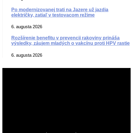
Po modernizovanej trati na Jazere už jazdia
električky, zatiaľ v testovacom režime
6. augusta 2026
Rozšírenie benefitu v prevencii rakoviny prináša
výsledky, záujem mladých o vakcínu proti HPV rastie
6. augusta 2026