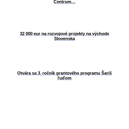
Centrum…
32 000 eur na rozvojové projekty na východe
Slovenska
Otvára sa 3. ročník grantového programu Šariš
ľuďom