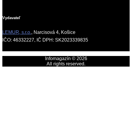
Vydavateľ
LEMUR, s.r.o.
, Narcisová 4, Košice
IČO: 46332227, IČ DPH: SK2023339835
Infomagazín © 2026
All rights reserved.