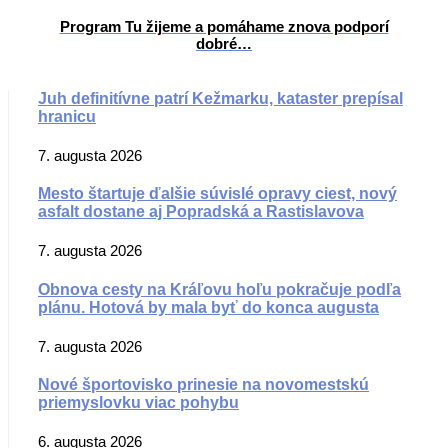
Program Tu žijeme a pomáhame znova podporí
dobré…
Juh definitívne patrí Kežmarku, kataster prepísal
hranicu
7. augusta 2026
Mesto štartuje ďalšie súvislé opravy ciest, nový
asfalt dostane aj Popradská a Rastislavova
7. augusta 2026
Obnova cesty na Kráľovu hoľu pokračuje podľa
plánu. Hotová by mala byť do konca augusta
7. augusta 2026
Nové športovisko prinesie na novomestskú
priemyslovku viac pohybu
6. augusta 2026