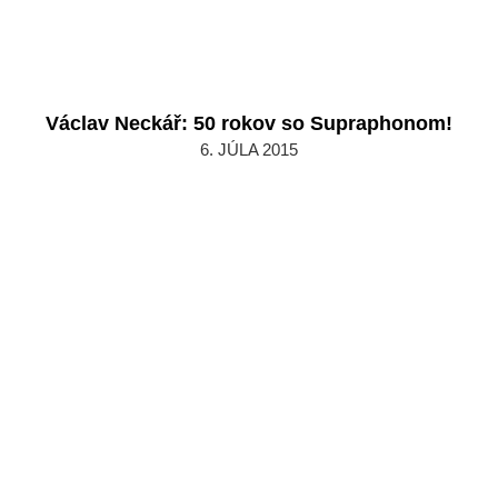
Václav Neckář: 50 rokov so Supraphonom!
2015-
6. JÚLA 2015
07-
06