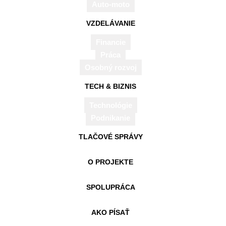
Auto-moto
VZDELÁVANIE
Financie
Práca
Osobný rozvoj
Na Slovensku vzniká festival NEON, nová
TECH & BIZNIS
tradícia elektronickej scény
Technológie
2016-
12. FEBRUÁRA 2016
Podnikanie
02-
12
TLAČOVÉ SPRÁVY
O PROJEKTE
SPOLUPRÁCA
AKO PÍSAŤ