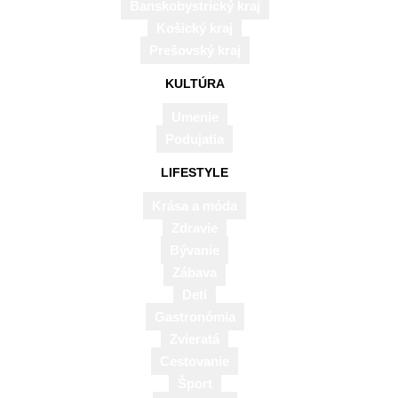
Banskobystrický kraj
Košický kraj
Prešovský kraj
KULTÚRA
Umenie
Podujatia
Rada vyhovela desiatim žiadostiam rádií
LIFESTYLE
o výnimky na kvóty pre slovenské hudobné
Krása a móda
diela
Zdravie
2016-
12. APRÍLA 2016
Bývanie
04-
Zábava
12
Deti
Gastronómia
Zvieratá
Cestovanie
Šport