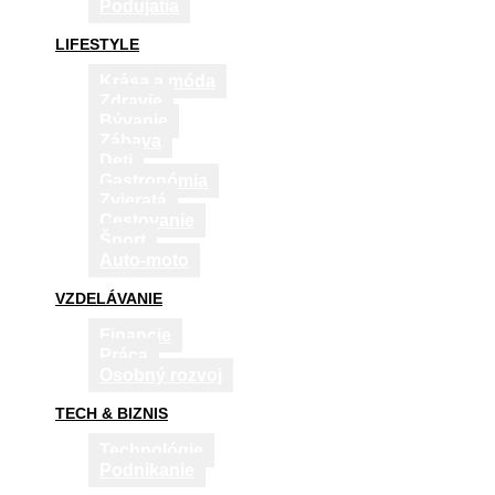
Podujatia
LIFESTYLE
Krása a móda
Zdravie
Bývanie
Zábava
Deti
Gastronómia
Zvieratá
Cestovanie
Šport
Auto-moto
VZDELÁVANIE
Financie
Práca
Osobný rozvoj
TECH & BIZNIS
Technológie
Podnikanie