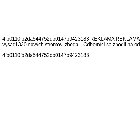
4fb0110fb2da544752db0147b9423183 REKLAMA REKLAMA Mohli
vysadí 330 nových stromov, zhoda…Odborníci sa zhodli na od
4fb0110fb2da544752db0147b9423183