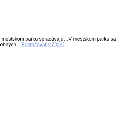
v mestskom parku spracúvajú…V mestskom parku sa
radobných…
Pokračovať v čítaní