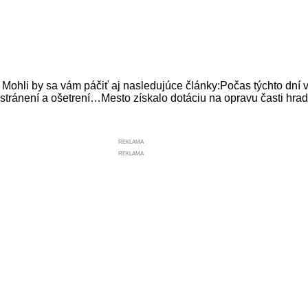
 by sa vám páčiť aj nasledujúce články:Počas týchto dní 
stránení a ošetrení…Mesto získalo dotáciu na opravu časti h
REKLAMA
REKLAMA