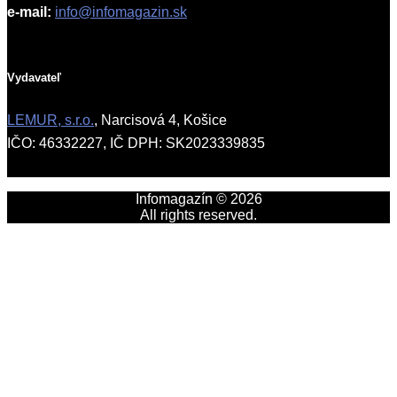
e-mail:
info@infomagazin.sk
Vydavateľ
LEMUR, s.r.o.
, Narcisová 4, Košice
IČO: 46332227, IČ DPH: SK2023339835
Infomagazín © 2026
All rights reserved.