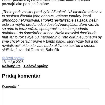
poznajú ako park pri fontáne.
„Tento park vznikol pred vyše 25 rokmi. Už niekoľko rokov sa
tu doslova žiadala jeho obnova, vrátane fontány, ktorá
dlhodobo nefungovala. Projekt revitalizácie sa začal riešiť
ešte za môjho predchodcu Jozefa Andrejčáka. Som rád, že
sa nám to teraz vďaka spolupráci s mestom podarilo
dotiahnuť do úspešného konca. Naša mestská časť bude
mať tento rok svoje 50. narodeniny. Toto okrúhle jubileum by
sme chceli osláviť práve v tomto parku, ktorý vždy bol a po
revitalizácii ešte o to viac bude aktívnou časťou a srdcom
sídliska,“
uviedol Dominik Babušík.
2026-
tlačová správa
05-
18. mája 2026
,
18
Košický kraj
Tlačové správy
Pridaj komentár
Komentár
*