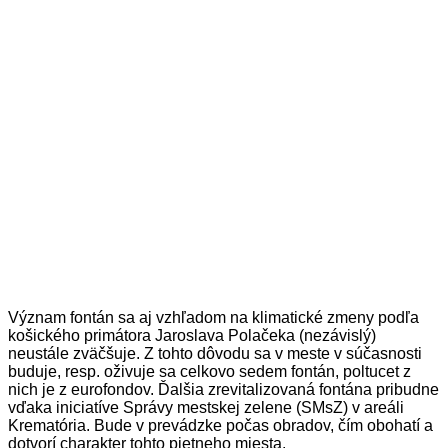
Význam fontán sa aj vzhľadom na klimatické zmeny podľa
košického primátora Jaroslava Polačeka (nezávislý)
neustále zväčšuje. Z tohto dôvodu sa v meste v súčasnosti
buduje, resp. oživuje sa celkovo sedem fontán, poltucet z
nich je z eurofondov. Ďalšia zrevitalizovaná fontána pribudne
vďaka iniciatíve Správy mestskej zelene (SMsZ) v areáli
Krematória. Bude v prevádzke počas obradov, čím obohatí a
dotvorí charakter tohto pietneho miesta.