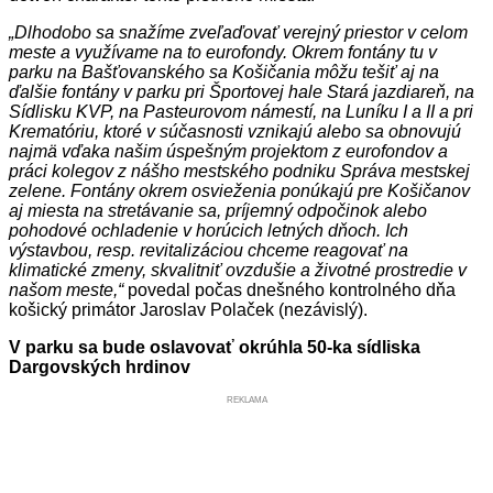
„Dlhodobo sa snažíme zveľaďovať verejný priestor v celom
meste a využívame na to eurofondy. Okrem fontány tu v
parku na Bašťovanského sa Košičania môžu tešiť aj na
ďalšie fontány v parku pri Športovej hale Stará jazdiareň, na
Sídlisku KVP, na Pasteurovom námestí, na Luníku I a II a pri
Krematóriu, ktoré v súčasnosti vznikajú alebo sa obnovujú
najmä vďaka našim úspešným projektom z eurofondov a
práci kolegov z nášho mestského podniku Správa mestskej
zelene. Fontány okrem osvieženia ponúkajú pre Košičanov
aj miesta na stretávanie sa, príjemný odpočinok alebo
pohodové ochladenie v horúcich letných dňoch. Ich
výstavbou, resp. revitalizáciou chceme reagovať na
klimatické zmeny, skvalitniť ovzdušie a životné prostredie v
našom meste,“
povedal počas dnešného kontrolného dňa
košický primátor Jaroslav Polaček (nezávislý).
V parku sa bude oslavovať okrúhla 50-ka sídliska
Dargovských hrdinov
REKLAMA