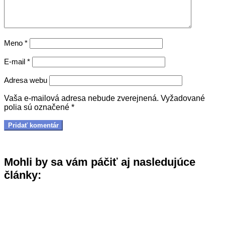
Meno
*
E-mail
*
Adresa webu
Vaša e-mailová adresa nebude zverejnená.
Vyžadované
polia sú označené
*
Mohli by sa vám páčiť aj nasledujúce
články: