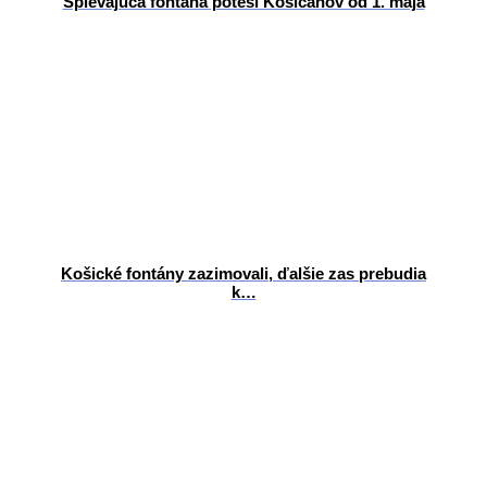
Spievajúca fontána poteší Košičanov od 1. mája
Košické fontány zazimovali, ďalšie zas prebudia
k…