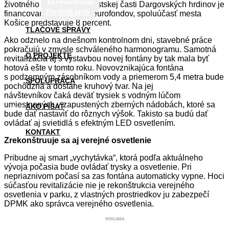
Technológie
životného prostredia v mestskej časti Dargovských hrdinov je
Podnikanie
financovaná prevažne z eurofondov, spoluúčasť mesta
Košice predstavuje 8 percent.
TLAČOVÉ SPRÁVY
Ako odznelo na dnešnom kontrolnom dni, stavebné práce
pokračujú v zmysle schváleného harmonogramu. Samotná
O PROJEKTE
revitalizácia aj s výstavbou novej fontány by tak mala byť
hotová ešte v tomto roku. Novovznikajúca fontána
s podzemným zásobníkom vody a priemerom 5,4 metra bude
SPOLUPRÁCA
pochôdzna a dostane kruhový tvar. Na jej
návštevníkov čaká deväť trysiek s vodným lúčom
umiestnených v zapustených zberných nádobách, ktoré sa
AKO PÍSAŤ
bude dať nastaviť do rôznych výšok. Takisto sa budú dať
ovládať aj svietidlá s efektným LED osvetlením.
KONTAKT
Zrekonštruuje sa aj verejné osvetlenie
Pribudne aj smart „vychytávka“, ktorá podľa aktuálneho
vývoja počasia bude ovládať trysky a osvetlenie. Pri
nepriaznivom počasí sa zas fontána automaticky vypne. Hoci
súčasťou revitalizácie nie je rekonštrukcia verejného
osvetlenia v parku, z vlastných prostriedkov ju zabezpečí
DPMK ako správca verejného osvetlenia.
REKLAMA