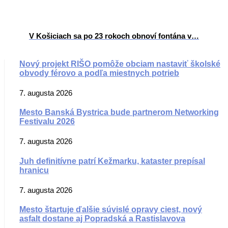
V Košiciach sa po 23 rokoch obnoví fontána v…
Nový projekt RIŠO pomôže obciam nastaviť školské
obvody férovo a podľa miestnych potrieb
7. augusta 2026
Mesto Banská Bystrica bude partnerom Networking
Festivalu 2026
7. augusta 2026
Juh definitívne patrí Kežmarku, kataster prepísal
hranicu
7. augusta 2026
Mesto štartuje ďalšie súvislé opravy ciest, nový
asfalt dostane aj Popradská a Rastislavova