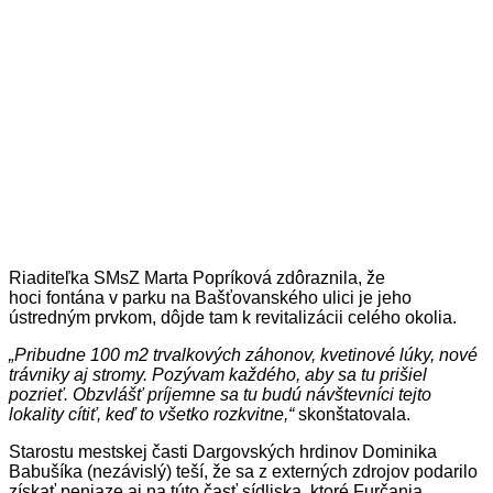
Riaditeľka SMsZ Marta Popríková zdôraznila, že
hoci fontána v parku na Bašťovanského ulici je jeho
ústredným prvkom, dôjde tam k revitalizácii celého okolia.
„Pribudne 100 m2 trvalkových záhonov, kvetinové lúky, nové
trávniky aj stromy. Pozývam každého, aby sa tu prišiel
pozrieť. Obzvlášť príjemne sa tu budú návštevníci tejto
lokality cítiť, keď to všetko rozkvitne,“
skonštatovala.
Starostu mestskej časti Dargovských hrdinov Dominika
Babušíka (nezávislý) teší, že sa z externých zdrojov podarilo
získať peniaze aj na túto časť sídliska, ktoré Furčania