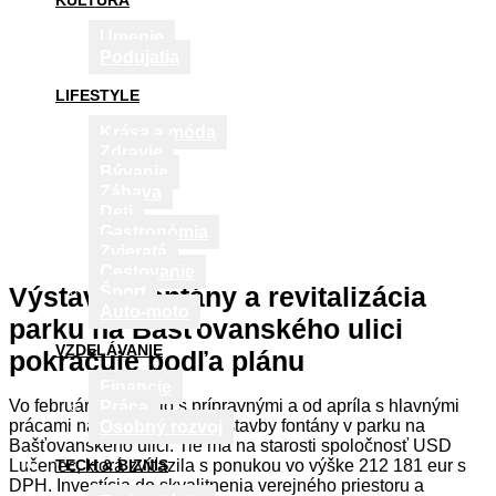
KULTÚRA
Umenie
Podujatia
LIFESTYLE
Krása a móda
Zdravie
Bývanie
Zábava
Deti
Gastronómia
Zvieratá
Cestovanie
Výstavby fontány a revitalizácia
Šport
Auto-moto
parku na Bašťovanského ulici
VZDELÁVANIE
pokračuje podľa plánu
Financie
Vo februári sa začalo s prípravnými a od apríla s hlavnými
Práca
prácami na revitalizácii a výstavby fontány v parku na
Osobný rozvoj
Bašťovanského ulici. Tie má na starosti spoločnosť USD
Lučenec, ktorá zvíťazila s ponukou vo výške 212 181 eur s
TECH & BIZNIS
DPH. Investícia do skvalitnenia verejného priestoru a