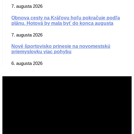
7. augusta 2026
Obnova cesty na Kráľovu hoľu pokračuje podľa
plánu. Hotová by mala byť do konca augusta
7. augusta 2026
Nové športovisko prinesie na novomestskú
priemyslovku viac pohybu
6. augusta 2026