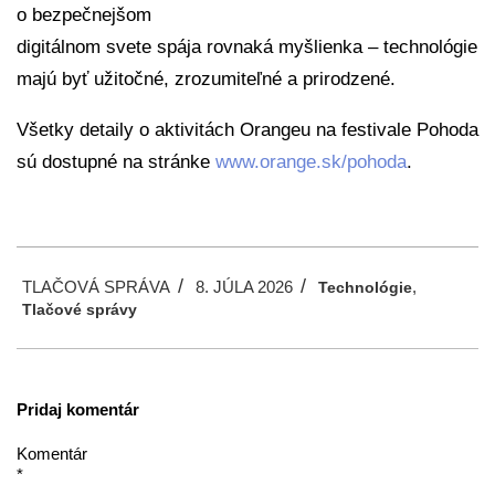
o bezpečnejšom
digitálnom svete spája rovnaká myšlienka – technológie
majú byť užitočné, zrozumiteľné a prirodzené.
Všetky detaily o aktivitách Orangeu na festivale Pohoda
sú dostupné na stránke
www.orange.sk/pohoda
.
2026-
TLAČOVÁ SPRÁVA
8. JÚLA 2026
,
07-
Technológie
Tlačové správy
08
Pridaj komentár
Komentár
*