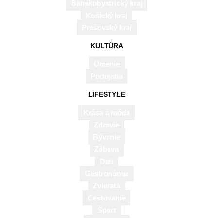
Banskobystrický kraj
Košický kraj
Prešovský kraj
KULTÚRA
Umenie
Podujatia
LIFESTYLE
Krása a móda
Zdravie
Bývanie
Zábava
Deti
Gastronómia
Zvieratá
Cestovanie
8.7.2026
Šport