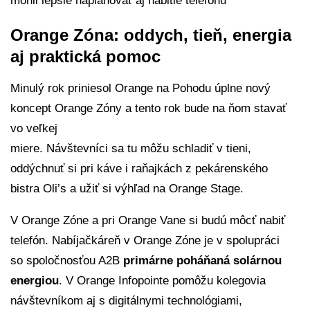
mohli lepšie naplánovať aj nabitie telefónu
Orange Zóna: oddych, tieň, energia
aj praktická pomoc
Minulý rok priniesol Orange na Pohodu úplne nový
koncept Orange Zóny a tento rok bude na ňom stavať
vo veľkej
miere. Návštevníci sa tu môžu schladiť v tieni,
oddýchnuť si pri káve i raňajkách z pekárenského
bistra Oli’s a užiť si výhľad na Orange Stage.
V Orange Zóne a pri Orange Vane si budú môcť nabiť
telefón. Nabíjačkáreň v Orange Zóne je v spolupráci
so spoločnosťou A2B
primárne poháňaná solárnou
energiou
. V Orange Infopointe pomôžu kolegovia
návštevníkom aj s digitálnymi technológiami,