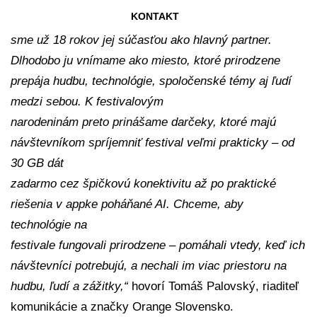
KONTAKT
„Pohoda oslavuje 30 rokov a je pre nás výnimočné, že
sme už 18 rokov jej súčasťou ako hlavný partner.
Dlhodobo ju vnímame ako miesto, ktoré prirodzene
prepája hudbu, technológie, spoločenské témy aj ľudí
medzi sebou. K festivalovým
narodeninám preto prinášame darčeky, ktoré majú
návštevníkom spríjemniť festival veľmi prakticky – od
30 GB dát
zadarmo cez špičkovú konektivitu až po praktické
riešenia v appke poháňané AI. Chceme, aby
technológie na
festivale fungovali prirodzene – pomáhali vtedy, keď ich
návštevníci potrebujú, a nechali im viac priestoru na
hudbu, ľudí a zážitky,“
hovorí Tomáš Palovský, riaditeľ
komunikácie a značky Orange Slovensko.