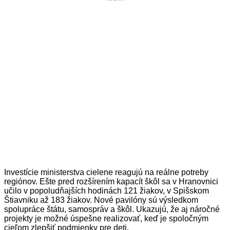
Investície ministerstva cielene reagujú na reálne potreby
regiónov. Ešte pred rozšírením kapacít škôl sa v Hranovnici
učilo v popoludňajších hodinách 121 žiakov, v Spišskom
Štiavniku až 183 žiakov. Nové pavilóny sú výsledkom
spolupráce štátu, samospráv a škôl. Ukazujú, že aj náročné
projekty je možné úspešne realizovať, keď je spoločným
cieľom zlepšiť podmienky pre deti.