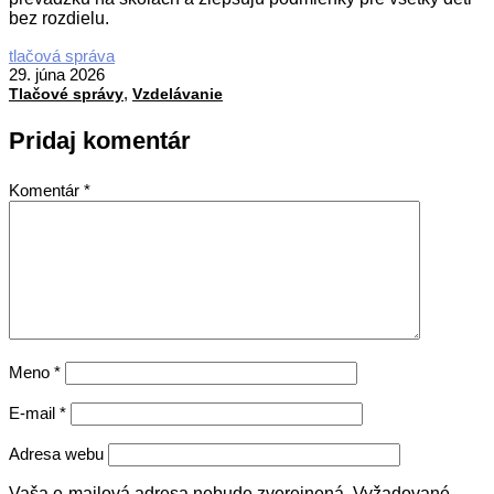
bez rozdielu.
2026-
tlačová správa
06-
29. júna 2026
,
29
Tlačové správy
Vzdelávanie
Pridaj komentár
Komentár
*
Meno
*
E-mail
*
Adresa webu
Vaša e-mailová adresa nebude zverejnená.
Vyžadované