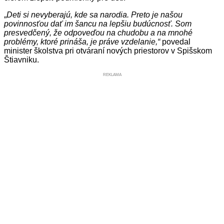
„
Deti si nevyberajú, kde sa narodia. Preto je našou
povinnosťou dať im šancu na lepšiu budúcnosť. Som
presvedčený, že odpoveďou na chudobu a na mnohé
problémy, ktoré prináša, je práve vzdelanie,“
povedal
minister školstva pri otváraní nových priestorov v Spišskom
Štiavniku.
REKLAMA