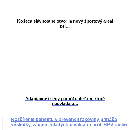
Košeca slávnostne otvorila nový športový areál
pri…
Adaptačné triedy pomôžu deťom, ktoré
neovládajú…
Rozšírenie benefitu v prevencii rakoviny prináša
výsledky, záujem mladých o vakcínu proti HPV rastie