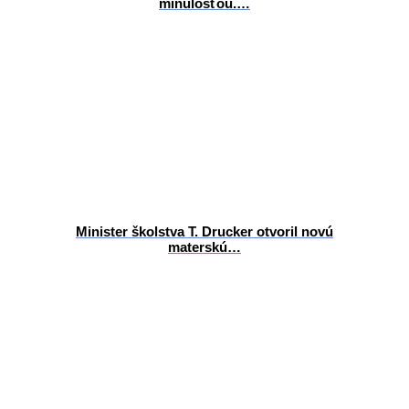
minulosťou.…
Minister školstva T. Drucker otvoril novú
materskú…