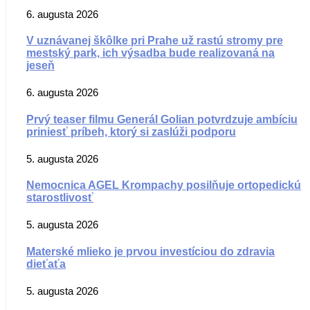
6. augusta 2026
V uznávanej škôlke pri Prahe už rastú stromy pre
mestský park, ich výsadba bude realizovaná na
jeseň
6. augusta 2026
Prvý teaser filmu Generál Golian potvrdzuje ambíciu
priniesť príbeh, ktorý si zaslúži podporu
5. augusta 2026
Nemocnica AGEL Krompachy posilňuje ortopedickú
starostlivosť
5. augusta 2026
Materské mlieko je prvou investíciou do zdravia
dieťaťa
5. augusta 2026