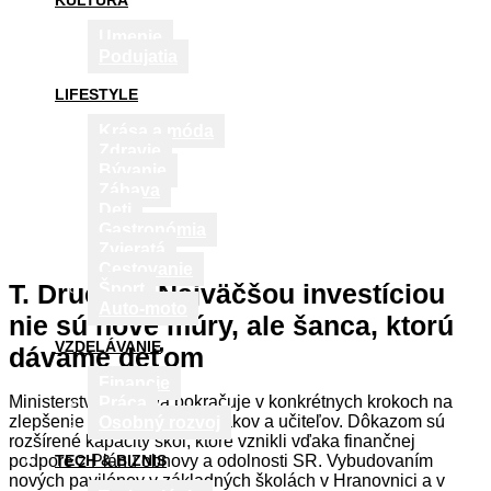
KULTÚRA
Umenie
Podujatia
LIFESTYLE
Krása a móda
Zdravie
Bývanie
Zábava
Deti
Gastronómia
Zvieratá
Cestovanie
T. Drucker: Najväčšou investíciou
Šport
Auto-moto
nie sú nové múry, ale šanca, ktorú
VZDELÁVANIE
dávame deťom
Financie
Ministerstvo školstva pokračuje v konkrétnych krokoch na
Práca
zlepšenie podmienok pre žiakov a učiteľov. Dôkazom sú
Osobný rozvoj
rozšírené kapacity škôl, ktoré vznikli vďaka finančnej
podpore z Plánu obnovy a odolnosti SR. Vybudovaním
TECH & BIZNIS
nových pavilónov v základných školách v Hranovnici a v