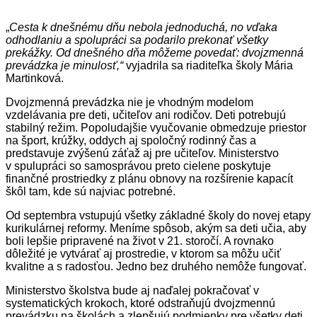
„
Cesta k dnešnému dňu nebola jednoduchá, no vďaka
odhodlaniu a spolupráci sa podarilo prekonať všetky
prekážky. Od dnešného dňa môžeme povedať: dvojzmenná
prevádzka je minulosť,“
vyjadrila sa riaditeľka školy Mária
Martinková.
Dvojzmenná prevádzka nie je vhodným modelom
vzdelávania pre deti, učiteľov ani rodičov. Deti potrebujú
stabilný režim. Popoludajšie vyučovanie obmedzuje priestor
na šport, krúžky, oddych aj spoločný rodinný čas a
predstavuje zvýšenú záťaž aj pre učiteľov. Ministerstvo
v spulupráci so samosprávou preto cielene poskytuje
finančné prostriedky z plánu obnovy na rozšírenie kapacít
škôl tam, kde sú najviac potrebné.
Od septembra vstupujú všetky základné školy do novej etapy
kurikulárnej reformy. Meníme spôsob, akým sa deti učia, aby
boli lepšie pripravené na život v 21. storočí. A rovnako
dôležité je vytvárať aj prostredie, v ktorom sa môžu učiť
kvalitne a s radosťou. Jedno bez druhého nemôže fungovať.
Ministerstvo školstva bude aj naďalej pokračovať v
systematických krokoch, ktoré odstraňujú dvojzmennú
prevádzku na školách a zlepšujú podmienky pre všetky deti