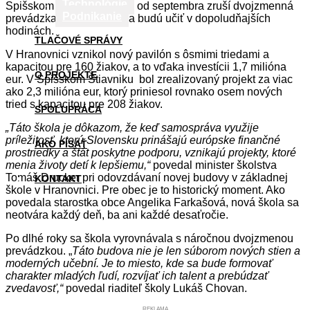
Technológie
Spišskom Štiavniku sa tak od septembra zruší dvojzmenná
Podnikanie
prevádzka a všetky deti sa budú učiť v dopoludňajších
hodinách.
TLAČOVÉ SPRÁVY
V Hranovnici vznikol nový pavilón s ôsmimi triedami a
kapacitou pre 160 žiakov, a to vďaka investícii 1,7 milióna
O PROJEKTE
eur. V Spišskom Štiavniku bol zrealizovaný projekt za viac
ako 2,3 milióna eur, ktorý priniesol rovnako osem nových
tried s kapacitou pre 208 žiakov.
SPOLUPRÁCA
„Táto škola je dôkazom, že keď samospráva využije
príležitosť, ktorú Slovensku prinášajú európske finančné
AKO PÍSAŤ
prostriedky a štát poskytne podporu, vznikajú projekty, ktoré
menia životy detí k lepšiemu,“
povedal minister školstva
Tomáš Drucker pri odovzdávaní novej budovy v základnej
KONTAKT
škole v Hranovnici. Pre obec je to historický moment. Ako
povedala starostka obce Angelika Farkašová, nová škola sa
neotvára každý deň, ba ani každé desaťročie.
Po dlhé roky sa škola vyrovnávala s náročnou dvojzmenou
prevádzkou. „
Táto budova nie je len súborom nových stien a
moderných učební. Je to miesto, kde sa bude formovať
charakter mladých ľudí, rozvíjať ich talent a prebúdzať
zvedavosť,“
povedal riaditeľ školy Lukáš Chovan.
REKLAMA