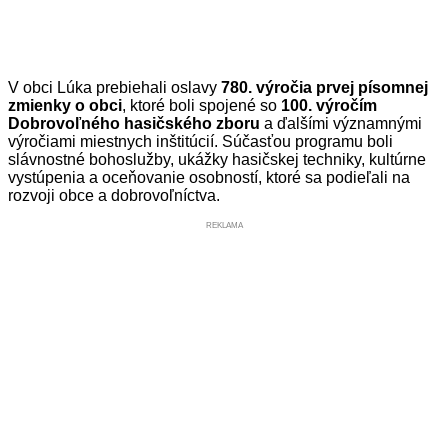
V obci Lúka prebiehali oslavy
780. výročia prvej písomnej
zmienky o obci
, ktoré boli spojené so
100. výročím
Dobrovoľného hasičského zboru
a ďalšími významnými
výročiami miestnych inštitúcií. Súčasťou programu boli
slávnostné bohoslužby, ukážky hasičskej techniky, kultúrne
vystúpenia a oceňovanie osobností, ktoré sa podieľali na
rozvoji obce a dobrovoľníctva.
REKLAMA