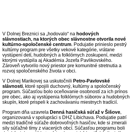
V Dolnej Breznici sa „hodovalo“ na
hodových
slávnostiach, na ktorých obec slávnostne otvorila nové
kultúrno-spoločenské centrum
. Podujatie prinieslo pestrý
kultúrny program pre všetky vekové kategórie, vrátane
vystúpení detí, hudobných a folklórnych zoskupení, medzi
ktorými vystúpila aj Akadémia Jozefa Pavlikovského.
Zároveň vytvorilo nový priestor pre komunitné stretnutia a
rozvoj spoločenského života v obci.
V Dolnej Marikovej sa uskutočnili
Petro-Pavlovské
slávnosti
, ktoré spojili duchovný, kultúrny a spoločenský
program. Súčasťou bolo oceňovanie osobností za ich prínos
pre obec, ako aj vystúpenia folklórnych súborov a hudobných
skupín, ktoré prispeli k zachovávaniu miestnych tradícií.
Program dňa uzavrela
Denná hasičská súťaž v Šišove
,
organizovaná v spolupráci s DHZ Libichava. Podujatie patrí
medzi tradičné súťaže dobrovoľných hasičov, kde si zmerali
sily súťažné tímy z viacerých obcí. Súčasťou programu boli