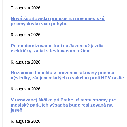
7. augusta 2026
Nové športovisko prinesie na novomestskú
priemyslovku viac pohybu
6. augusta 2026
Po modernizovanej trati na Jazere už jazdia
električky, zatiaľ v testovacom režime
6. augusta 2026
Rozšírenie benefitu v prevencii rakoviny prináša
výsledky, záujem mladých o vakcínu proti HPV rastie
6. augusta 2026
V uznávanej škôlke pri Prahe už rastú stromy pre
mestský park, ich výsadba bude realizovaná na
jeseň
6. augusta 2026