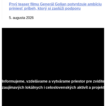
Prvý teaser filmu Generál Golian potvrdzuje ambíciu
priniesť príbeh, ktorý si zaslúži podporu
5. augusta 2026
Informujeme, vzdelávame a vytvárame priestor pre zvidite
zaujímavých lokálnych i celoslovenských aktivít a projekto
Infomagazín