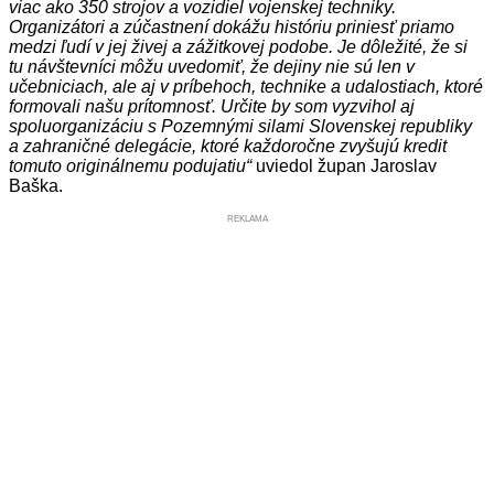
viac ako 350 strojov a vozidiel vojenskej techniky.
Organizátori a zúčastnení dokážu históriu priniesť priamo
medzi ľudí v jej živej a zážitkovej podobe. Je dôležité, že si
tu návštevníci môžu uvedomiť, že dejiny nie sú len v
učebniciach, ale aj v príbehoch, technike a udalostiach, ktoré
formovali našu prítomnosť. Určite by som vyzvihol aj
spoluorganizáciu s Pozemnými silami Slovenskej republiky
a zahraničné delegácie, ktoré každoročne zvyšujú kredit
tomuto originálnemu podujatiu“
uviedol župan Jaroslav
Baška.
REKLAMA