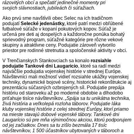
rázovitých obcí a spečatiť jedinečné momenty pri
svojich slávnostiach, jubileách či súťažiach.
Ako prvú sme navštívili obec Selec na ich tradičnom
podujatí
Selecké jedenástky,
ktoré patrí medzi obľúbené
futbalové súťaže v kopaní pokutových kopov. Súťaž je
určená pre deti aj dospelých a každoročne ponúka bohatý
sprievodný program, súťažné kategórie pre rôzne vekové
skupiny a atraktívne ceny. Podujatie zároveň vytvorilo
priestor pre rodinné stretnutia a spoločenské aktivity v obci.
V Trenčianskych Stankovciach sa konalo
rozsiahle
podujatie
Tankové dni Laugaricio
, ktoré sa radí medzi
najväčšie podujatia vojenskej histórie v strednej Európe.
Návštevníci mali možnosť vidieť rozsiahle ukážky vojenskej
techniky, dynamické bojové scény, historické rekonštrukcie aj
prezentáciu súčasných ozbrojených síl. Podujatie prepája
históriu od staroveku až po moderné obdobie a dlhodobo
priťahuje tisíce návštevníkov.
„Spája sa tu unikátna technika,
živá história a veľkolepá rozloha táborov. Podujatie láka
kluby vojenskej histórie z celej strednej Európy, ktorí priamo
na mieste stavajú dobové vojenské tábory. Tankové dni
Laugarício sú pre mňa výnimočnou akciou, ktorú podporujem
od jej začiatkov. Dnes sa tu zišlo bezmála 17 tisíc
návštevníkov, 1 500 účastníkov ubytovaných v táboroch a