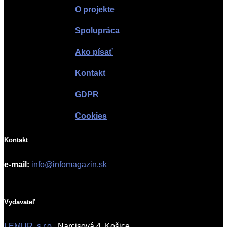
O projekte
Spolupráca
Ako písať
Kontakt
GDPR
Cookies
Kontakt
e-mail:
info@infomagazin.sk
Vydavateľ
LEMUR, s.r.o.
, Narcisová 4, Košice