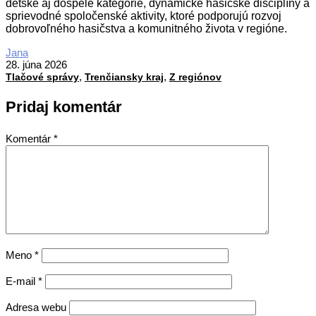
detské aj dospelé kategórie, dynamické hasičské disciplíny a
sprievodné spoločenské aktivity, ktoré podporujú rozvoj
dobrovoľného hasičstva a komunitného života v regióne.
2026-
Jana
06-
28. júna 2026
,
,
28
Tlačové správy
Trenčiansky kraj
Z regiónov
Pridaj komentár
Komentár
*
Meno
*
E-mail
*
Adresa webu