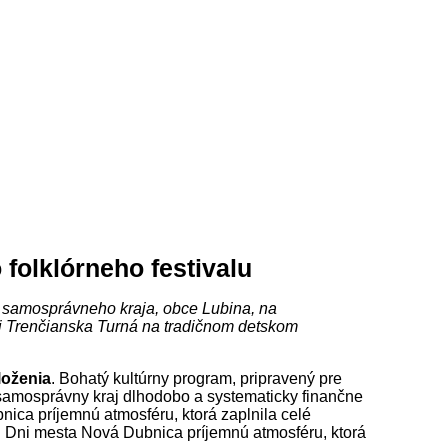
folklórneho festivalu
 samosprávneho kraja, obce Lubina, na
bci Trenčianska Turná na tradičnom detskom
loženia
. Bohatý kultúrny program, pripravený pre
samosprávny kraj dlhodobo a systematicky finančne
nica príjemnú atmosféru, ktorá zaplnila celé
rili Dni mesta Nová Dubnica príjemnú atmosféru, ktorá