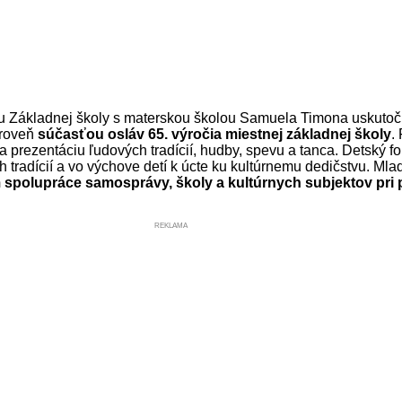
ou Základnej školy s materskou školou Samuela Timona uskutoč
ároveň
súčasťou osláv 65. výročia miestnej základnej školy
.
prezentáciu ľudových tradícií, hudby, spevu a tanca. Detský fol
tradícií a vo výchove detí k úcte ku kultúrnemu dedičstvu. Mladí
spolupráce samosprávy, školy a kultúrnych subjektov pri p
REKLAMA