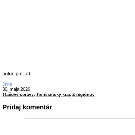
autor: pm, ad
2026-
Jana
05-
30. mája 2026
,
,
30
Tlačové správy
Trenčiansky kraj
Z regiónov
Pridaj komentár