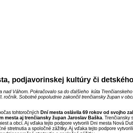
a, podjavorinskej kultúry či detského 
ica nad Váhom. Pokračovalo sa do ďalšieho kúta Trenčianskeho
 XII. ročník. Sobotné popoludnie zakončil trenčiansky župan v o
počas tohtoročných
Dní mesta oslávila 69 rokov od svojho za
om mesta aj trenčiansky župan Jaroslav Baška
. Trenčiansky 
st a obcí. Aj vďaka tejto podpore vytvorili Dni mesta Nová Dub
ačné stretnutia a spoločné zážitky. Aj vďaka tejto podpore vytvo