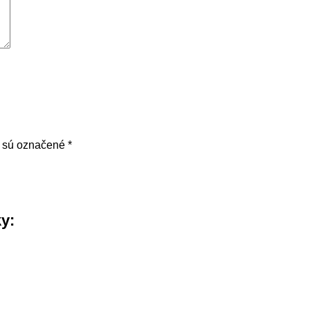
a sú označené
*
ky: