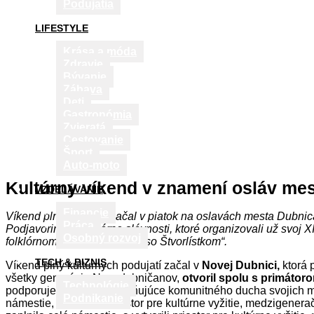
Podujatia
LIFESTYLE
Krása a móda
Zdravie
Bývanie
Zábava
Deti
Gastronómia
Zvieratá
Cestovanie
Šport
Auto-moto
Kultúrny víkend v znamení osláv mest
VZDELÁVANIE
Financie
Víkend plný podujatí začal v piatok na oslavách mesta Dubn
Práca
Podjavorinské folklórne slávnosti, ktoré organizovali už svoj
Osobný rozvoj
folklórnom festivale „Veselo so Štvorlístkom“.
TECH & BIZNIS
Víkend plný kultúrnych podujatí začal v
Novej Dubnici,
ktorá 
všetky generácie Novodubničanov,
otvoril spolu s primátor
Technológie
podporuje podujatia posilňujúce komunitného ducha svojich mie
Podnikanie
námestie, a vytvorili priestor pre kultúrne vyžitie, medzigener