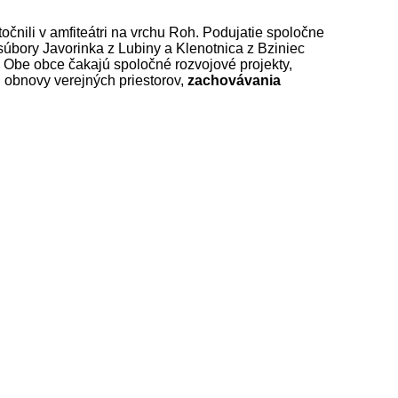
očnili v amfiteátri na vrchu Roh. Podujatie spoločne
e súbory Javorinka z Lubiny a Klenotnica z Bziniec
Obe obce čakajú spoločné rozvojové projekty,
sti obnovy verejných priestorov,
zachovávania