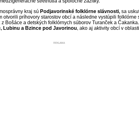
e, medzigeneračné stretnutia a spoločné zážitky.
amosprávny kraj sú
Podjavorinské folklórne slávnosti,
sa uskut
m otvorili príhovory starostov obcí a následne vystúpili folklórn
z Bošáce a detských folklórnych súborov Turanček a Čakanka. 
, Lubinu a Bzince pod Javorinou
, ako aj aktivity obcí v obla
REKLAMA