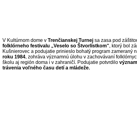
V Kultúrnom dome v
Trenčianskej Turnej
sa zasa pod záštit
folklórneho festivalu „Veselo so Štvorlístkom“
, ktorý bol z
Kušnierovec a podujatie prinieslo bohatý program zameraný na 
roku 1984
, zohráva významnú úlohu v zachovávaní folklórnych 
školu aj región doma i v zahraničí. Podujatie potvrdilo
význam 
trávenia voľného času detí a mládeže.