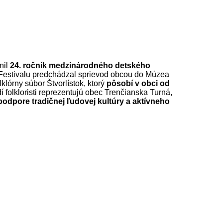
nil
24. ročník medzinárodného detského
 Festivalu predchádzal sprievod obcou do Múzea
klórny súbor Štvorlístok, ktorý
pôsobí v obci od
 folkloristi reprezentujú obec Trenčianska Turná,
odpore tradičnej ľudovej kultúry a aktívneho