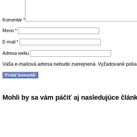
Komentár
*
Meno
*
E-mail
*
Adresa webu
Vaša e-mailová adresa nebude zverejnená.
Vyžadované poli
Mohli by sa vám páčiť aj nasledujúce člán