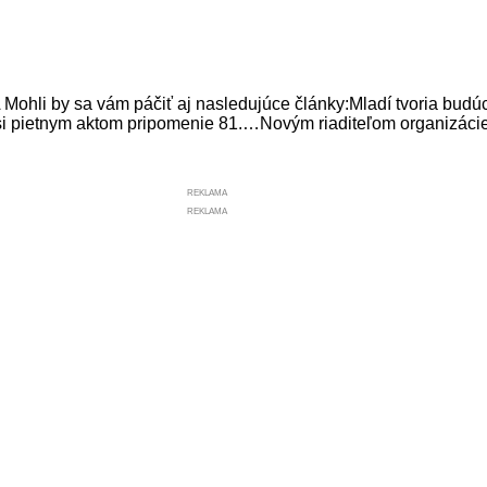
by sa vám páčiť aj nasledujúce články:Mladí tvoria budúc
 si pietnym aktom pripomenie 81.…Novým riaditeľom organizác
REKLAMA
REKLAMA