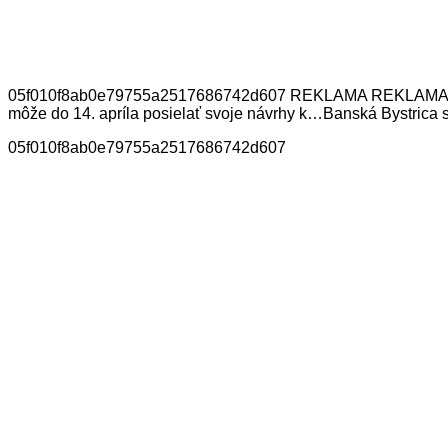
05f010f8ab0e79755a2517686742d607 REKLAMA REKLAMA Mohli 
môže do 14. apríla posielať svoje návrhy k…Banská Bystrica
05f010f8ab0e79755a2517686742d607