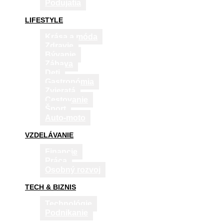
Podujatia
LIFESTYLE
Krása a móda
Zdravie
Bývanie
Zábava
Deti
Gastronómia
Zvieratá
Cestovanie
Šport
Auto-moto
VZDELÁVANIE
Financie
Práca
Osobný rozvoj
TECH & BIZNIS
Technológie
Podnikanie