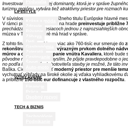
Podujatia
Investovaním do krajskej dominanty, ktorá je v správe župnéh
turizmu regiónu, vytvára tiež atraktívny priestor pre rozmach k
LIFESTYLE
V súvislosti so ziskom prestížneho titulu Európske hlavné mes
Krása a móda
V rámci piatich projektov sa na hrade
preinvestuje približne 7
Zdravie
prechádza v týchto mesiacoch jednou z najrozsiahlejších obno
Bývanie
múzea v Trenčíne, ktoré má hrad v správe.
Zábava
Deti
Z tohto finančného objemu viac ako 760-tisíc eur smeruje do
z
Gastronómia
rekonštrukcii opäť stane výrazným prvkom dolného nádv
Zvieratá
múrov a opätovné zasypanie vnútra Kavaliera
, ktoré bude
Cestovanie
pôvodne nachádzali, si myslím, že pôjde pravdepodobne o jed
Šport
no podľa informácií od zhotoviteľa stavby je možné, že táto i
Auto-moto
Baška. Cieľom je vytvoriť
moderný priestor pre menšie temat
vychutnať výhľady na široké okolie aj vďaka vyhliadkovému ďa
VZDELÁVANIE
a približne
150-tisíc eur dofinancuje z vlastného rozpočtu
.
Financie
Práca
Osobný rozvoj
TECH & BIZNIS
Technológie
Podnikanie