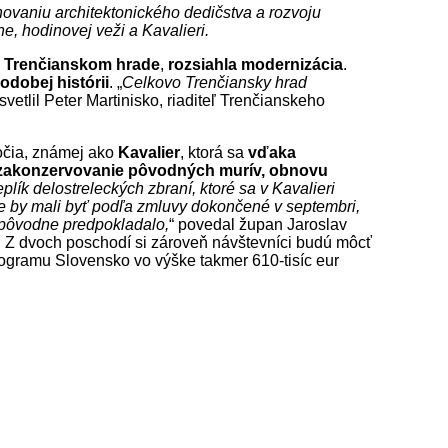
hovaniu architektonického dedičstva a rozvoju
ne, hodinovej veži a Kavalieri.
,
Trenčianskom hrade
,
rozsiahla modernizácia
.
odobej histórii
. „
Celkovo Trenčiansky hrad
ysvetlil Peter Martinisko, riaditeľ Trenčianskeho
ročia, známej ako
Kavalier
, ktorá sa
v
ďaka
akonzervovanie pôvodných murív, obnovu
ík delostreleckých zbraní, ktoré sa v Kavalieri
e by mali byť podľa zmluvy dokončené v septembri,
a pôvodne predpokladalo,
“ povedal župan Jaroslav
u. Z dvoch poschodí si zároveň návštevníci budú môcť
rogramu Slovensko vo výške takmer 610-tisíc eur