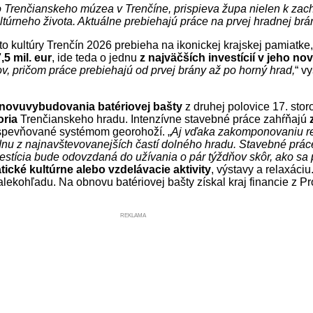
o Trenčianskeho múzea v Trenčíne, prispieva župa nielen k zac
ultúrneho života. Aktuálne prebiehajú práce na prvej hradnej brá
to kultúry Trenčín 2026 prebieha na ikonickej krajskej pamiatke
,5 mil. eur
, ide teda o jednu
z najväčších investícií v jeho nov
v, pričom práce prebiehajú od prvej brány až po horný hrad,
“ v
novuvybudovania batériovej bašty
z druhej polovice 17. sto
oria
Trenčianskeho hradu. Intenzívne stavebné práce zahŕňajú
z
 spevňované systémom georohoží. „
Aj vďaka zakomponovaniu repl
nu z najnavštevovanejších častí dolného hradu. Stavebné prác
nvestícia bude odovzdaná do užívania o pár týždňov skôr, ako s
ické kultúrne alebo vzdelávacie aktivity
, výstavy a relaxáci
lekohľadu. Na obnovu batériovej bašty získal kraj financie z P
REKLAMA