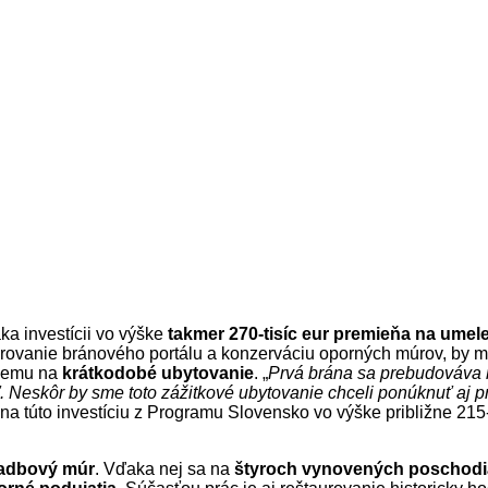
aka investícii vo výške
takmer 270-tisíc eur
premieňa na umele
urovanie bránového portálu a konzerváciu oporných múrov, by m
acemu na
krátkodobé ubytovanie
. „
Prvá brána sa prebudováva n
. Neskôr by sme toto zážitkové ubytovanie chceli ponúknuť aj pr
na túto investíciu z Programu Slovensko vo výške približne 215-t
radbový múr
. Vďaka nej sa na
štyroch vynovených poschodi