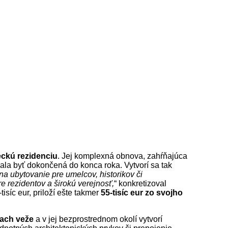
ckú rezidenciu
. Jej komplexná obnova, zahŕňajúca
ala byť dokončená do konca roka. Vytvorí sa tak
a ubytovanie pre umelcov, historikov či
e rezidentov a širokú verejnosť,
“ konkretizoval
isíc eur, priloží ešte takmer
55-tisíc eur zo svojho
ach veže
a v jej bezprostrednom okolí vytvorí