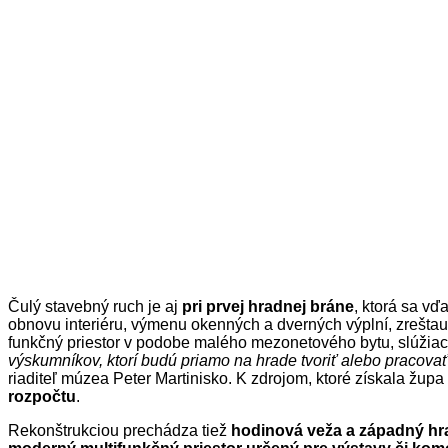
Čulý stavebný ruch je aj
pri prvej hradnej bráne
, ktorá sa vď
obnovu interiéru, výmenu okenných a dverných výplní, zrešta
funkčný priestor v podobe malého mezonetového bytu, slúži
výskumníkov, ktorí budú priamo na hrade tvoriť alebo pracovať
riaditeľ múzea Peter Martinisko. K zdrojom, ktoré získala župa 
rozpočtu
.
Rekonštrukciou prechádza tiež
hodinová veža a západný h