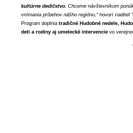
kultúrne dedičstvo.
Chceme návštevníkom ponúknuť
vnímania príbehov nášho regiónu,“
hovorí riadite
Program doplnia
tradičné Hudobné nedele, Hudob
deti a rodiny aj umelecké intervencie
vo verejno