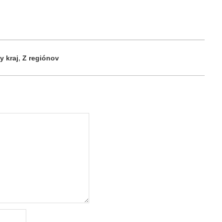
,
y kraj
Z regiónov