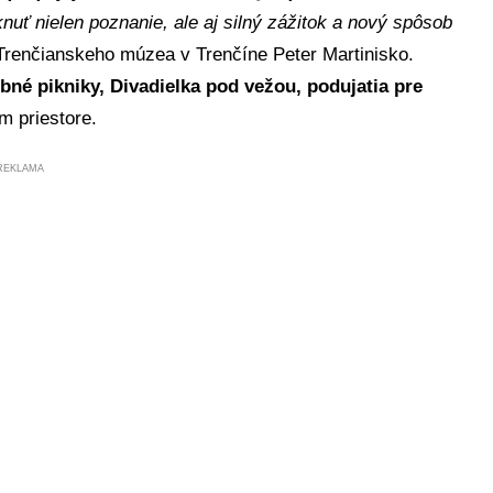
 nielen poznanie, ale aj silný zážitok a nový spôsob
ľ Trenčianskeho múzea v Trenčíne Peter Martinisko.
né pikniky, Divadielka pod vežou, podujatia pre
m priestore.
REKLAMA