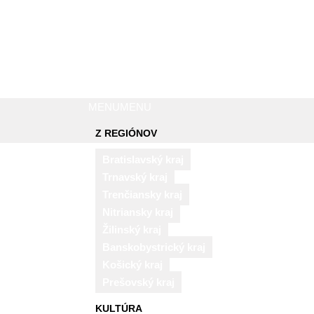
MENU
MENU
Z REGIÓNOV
Bratislavský kraj
Trnavský kraj
Trenčiansky kraj
Nitriansky kraj
Žilinský kraj
Banskobystrický kraj
Košický kraj
Prešovský kraj
KULTÚRA