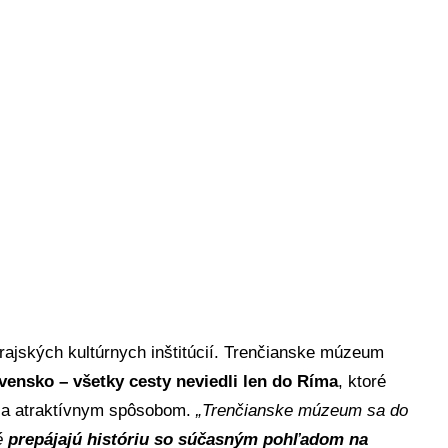
ajských kultúrnych inštitúcií. Trenčianske múzeum
vensko – všetky cesty neviedli len do Ríma
, ktoré
m a atraktívnym spôsobom.
„Trenčianske múzeum sa do
é
prepájajú históriu so súčasným pohľadom na