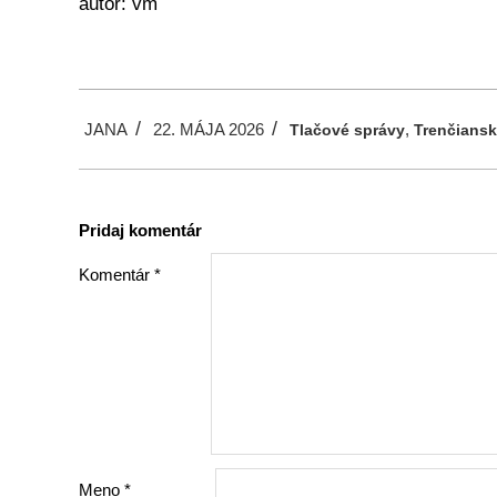
autor: vm
2026-
JANA
22. MÁJA 2026
,
05-
Tlačové správy
Trenčiansk
22
Pridaj komentár
Komentár
*
Meno
*