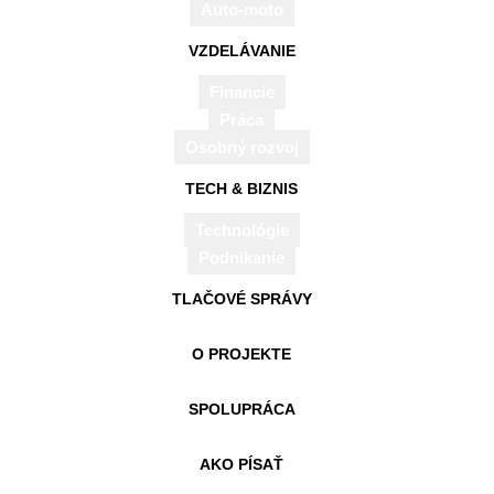
Auto-moto
VZDELÁVANIE
Financie
REKLAMA
Práca
Osobný rozvoj
TECH & BIZNIS
Technológie
Podnikanie
TLAČOVÉ SPRÁVY
O PROJEKTE
SPOLUPRÁCA
AKO PÍSAŤ
Trenčianska župa dlhodobo podporuje udržateľnú