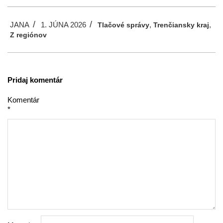
2026-
JANA
1. JÚNA 2026
,
,
06-
Tlačové správy
Trenčiansky kraj
Z regiónov
01
Pridaj komentár
Komentár
*