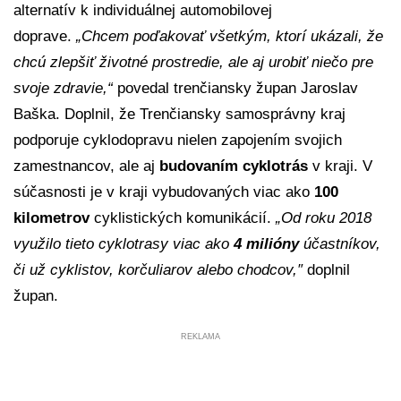
alternatív k individuálnej automobilovej
doprave.
„Chcem poďakovať všetkým, ktorí ukázali, že
chcú zlepšiť životné prostredie, ale aj urobiť niečo pre
svoje zdravie,“
povedal trenčiansky župan Jaroslav
Baška. Doplnil, že Trenčiansky samosprávny kraj
podporuje cyklodopravu nielen zapojením svojich
zamestnancov, ale aj
budovaním cyklotrás
v kraji. V
súčasnosti je v kraji vybudovaných viac ako
100
kilometrov
cyklistických komunikácií.
„Od roku 2018
využilo tieto cyklotrasy viac ako
4 milióny
účastníkov,
či už cyklistov, korčuliarov alebo chodcov,″
doplnil
župan.
REKLAMA