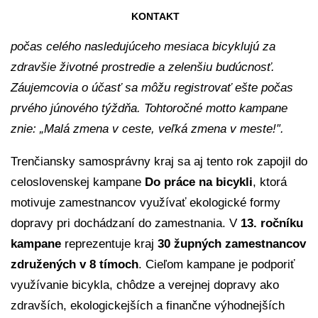
mobilitu. Tento rok v rámci kampane Do práce na
KONTAKT
bicykli vyslala 8 tímov. Zamestnanci župného úradu tak
počas celého nasledujúceho mesiaca bicyklujú za
zdravšie životné prostredie a zelenšiu budúcnosť.
Záujemcovia o účasť sa môžu registrovať ešte počas
prvého júnového týždňa. Tohtoročné motto kampane
znie: „Malá zmena v ceste, veľká zmena v meste!″.
Trenčiansky samosprávny kraj sa aj tento rok zapojil do
celoslovenskej kampane
Do práce na bicykli
, ktorá
motivuje zamestnancov využívať ekologické formy
dopravy pri dochádzaní do zamestnania. V
13. ročníku
kampane
reprezentuje kraj
30 župných zamestnancov
združených v 8 tímoch
. Cieľom kampane je podporiť
využívanie bicykla, chôdze a verejnej dopravy ako
zdravších, ekologickejších a finančne výhodnejších