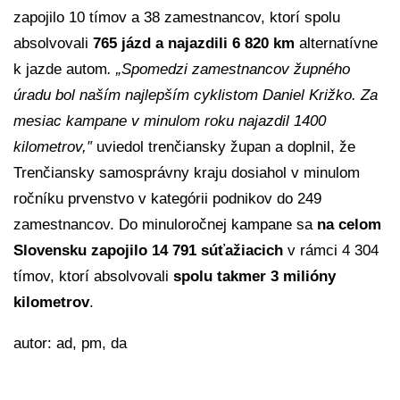
zapojilo 10 tímov a 38 zamestnancov, ktorí spolu
absolvovali
765 jázd a najazdili 6 820 km
alternatívne
k jazde autom
. „Spomedzi zamestnancov župného
úradu bol naším najlepším cyklistom Daniel Križko. Za
mesiac kampane v minulom roku najazdil 1400
kilometrov,″
uviedol trenčiansky župan a doplnil, že
Trenčiansky samosprávny kraju dosiahol v minulom
ročníku prvenstvo v kategórii podnikov do 249
zamestnancov. Do minuloročnej kampane sa
na celom
Slovensku zapojilo 14 791 súťažiacich
v rámci 4 304
tímov, ktorí absolvovali
spolu takmer 3 milióny
kilometrov
.
autor: ad, pm, da