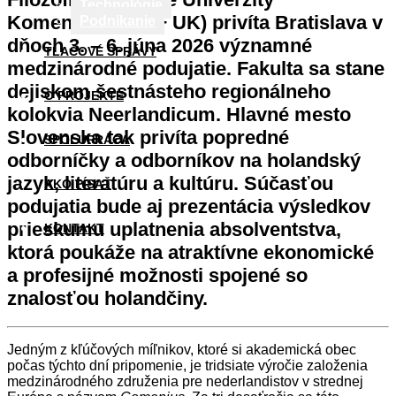
Technológie
Komenského (FiF UK) privíta Bratislava v
Podnikanie
dňoch 3. – 6. júna 2026 významné
TLAČOVÉ SPRÁVY
medzinárodné podujatie. Fakulta sa stane
dejiskom šestnásteho regionálneho
O PROJEKTE
kolokvia Neerlandicum. Hlavné mesto
Slovenska tak privíta popredné
SPOLUPRÁCA
odborníčky a odborníkov na holandský
jazyk, literatúru a kultúru. Súčasťou
AKO PÍSAŤ
podujatia bude aj prezentácia výsledkov
prieskumu uplatnenia absolventstva,
KONTAKT
ktorá poukáže na atraktívne ekonomické
a profesijné možnosti spojené so
znalosťou holandčiny.
Jedným z kľúčových míľnikov, ktoré si akademická obec
počas týchto dní pripomenie, je tridsiate výročie založenia
medzinárodného združenia pre nederlandistov v strednej