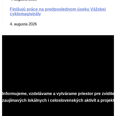
Finišujú práce na predposlednom úseku Vážskej
cyklomagistrály
4. augusta 2026
Informujeme, vzdelávame a vytvárame priestor pre zvidite
zaujímavých lokálnych i celoslovenských aktivít a projekto
Infomagazín