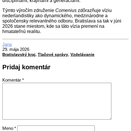
disciplínami, krajinami a generáciami.
Týmto výročím združenie
Comenius
zdôrazňuje víziu
nederlandistiky ako dynamického, medzinárodne a
spoločensky relevantného odboru. Bratislava sa tak v júni
2026 stane miestom, kde sa táto vízia premení na
hmatateľnú realitu.
2026-
Jana
05-
29. mája 2026
,
,
29
Bratislavský kraj
Tlačové správy
Vzdelávanie
Pridaj komentár
Komentár
*
Meno
*