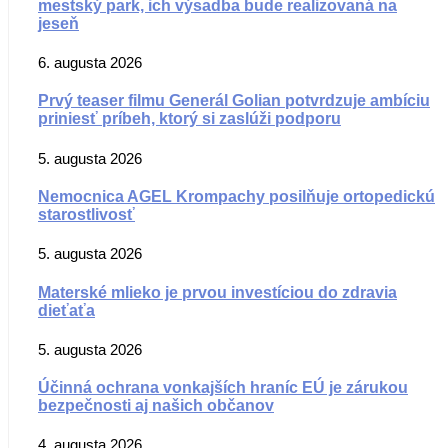
mestský park, ich výsadba bude realizovaná na
jeseň
6. augusta 2026
Prvý teaser filmu Generál Golian potvrdzuje ambíciu
priniesť príbeh, ktorý si zaslúži podporu
5. augusta 2026
Nemocnica AGEL Krompachy posilňuje ortopedickú
starostlivosť
5. augusta 2026
Materské mlieko je prvou investíciou do zdravia
dieťaťa
5. augusta 2026
Účinná ochrana vonkajších hraníc EÚ je zárukou
bezpečnosti aj našich občanov
4. augusta 2026