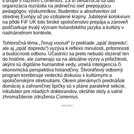
Európe s názvom
Comenius
. Za tri desaťročia sa táto
organizácia rozrástla na jedinečnú sieť prepojujúcu
pedagógov, výskumníkov, študentov a absolventov od
strednej Európy až po vzdialené krajiny. Jubilejné kolokvium
na pôde FiF UK toto široké spoločenstvo prepája a zároveň
podčiarkuje trvalý význam holandského jazyka a kultúry v
nadnárodnom kontexte.
Tohtoročná téma „
Terug vooruit
“ (v preklade „späť dopredu“,
ale aj „opäť dopredu“) vyzýva k reflexii minulosti, prítomnosti
a budúcnosti odboru. Účastníci sa preto nebudú obzerať len
do histórie, ale zamerajú sa na aktuálne výzvy a príležitosti,
akými sú digitálne humanitné vedy, umelá inteligencia či
ekonomická perspektíva holandčiny. Štvordňový odborný
program kombinuje vedeckú diskusiu s kultúrnymi a
spoločenskými stretnutiami. Okrem plenárnych prednášok
domácej a zahraničnej špičky sú v pláne paralelné sekcie,
inkubátor pre mladých doktorandov, okrúhle stoly a valné
zhromaždenie združenia
Comenius
.
REKLAMA