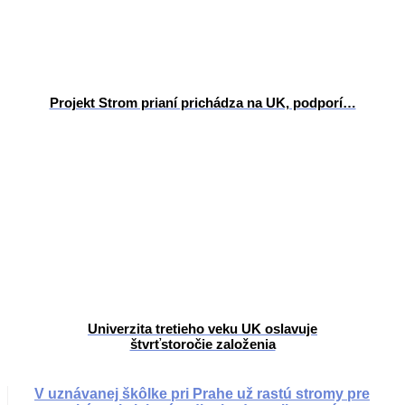
Projekt Strom prianí prichádza na UK, podporí…
Univerzita tretieho veku UK oslavuje
štvrťstoročie založenia
V uznávanej škôlke pri Prahe už rastú stromy pre