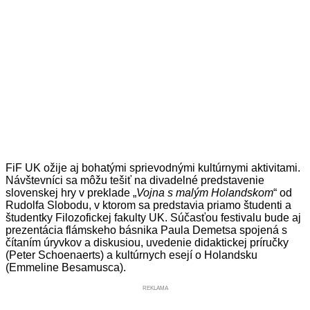
FiF UK ožije aj bohatými sprievodnými kultúrnymi aktivitami.
Návštevníci sa môžu tešiť na divadelné predstavenie
slovenskej hry v preklade „
Vojna s malým Holandskom
“ od
Rudolfa Slobodu, v ktorom sa predstavia priamo študenti a
študentky Filozofickej fakulty UK. Súčasťou festivalu bude aj
prezentácia flámskeho básnika Paula Demetsa spojená s
čítaním úryvkov a diskusiou, uvedenie didaktickej príručky
(Peter Schoenaerts) a kultúrnych esejí o Holandsku
(Emmeline Besamusca).
REKLAMA