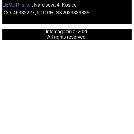
LEMUR, s.r.o.
, Narcisová 4, Košice
IČO: 46332227, IČ DPH: SK2023339835
Infomagazín © 2026
All rights reserved.