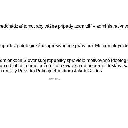
 predchádzať tomu, aby vážne prípady „zamrzli“ v administratív
rípadov patologického agresívneho správania. Momentálnym tre
odmienkach Slovenskej republiky spravidla motivované ideológio
lon od tohto trendu, pričom čoraz viac sa do popredia dostáva s
ej centrály Prezídia Policajného zboru Jakub Gajdoš.
REKLAMA