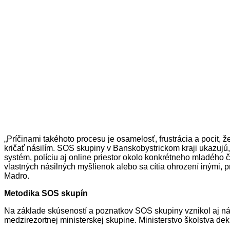
„Príčinami takéhoto procesu je osamelosť, frustrácia a pocit, 
kričať násilím. SOS skupiny v Banskobystrickom kraji ukazujú,
systém, políciu aj online priestor okolo konkrétneho mladého 
vlastných násilných myšlienok alebo sa cítia ohrození inými, 
Madro.
Metodika SOS skupín
Na základe skúseností a poznatkov SOS skupiny vznikol aj n
medzirezortnej ministerskej skupine. Ministerstvo školstva d