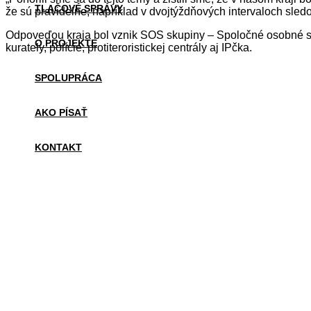
TLAČOVÉ SPRÁVY
že sú pravidelne, napríklad v dvojtýždňových intervaloch sle
Odpoveďou kraja bol vznik SOS skupiny – Spoločné osobné stret
O PROJEKTE
kurately, polície, protiteroristickej centrály aj IPčka.
SPOLUPRÁCA
AKO PÍSAŤ
KONTAKT