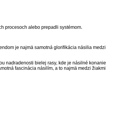
nych procesoch alebo prepadli systémom.
ndom je najmä samotná glorifikácia násilia medzi
u nadradenosti bielej rasy, kde je násilné konanie
amotná fascinácia násilím, a to najmä medzi žiakmi