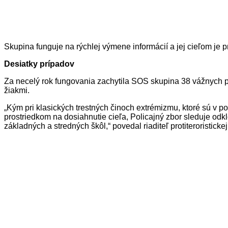
Skupina funguje na rýchlej výmene informácií a jej cieľom je
Desiatky prípadov
Za necelý rok fungovania zachytila SOS skupina 38 vážnych p
žiakmi.
„Kým pri klasických trestných činoch extrémizmu, ktoré sú v p
prostriedkom na dosiahnutie cieľa, Policajný zbor sleduje odk
základných a stredných škôl,“ povedal riaditeľ protiteroristick