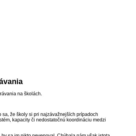
ávania
rávania na školách.
 sa, že školy si pri najzávažnejších prípadoch
ystém, kapacity či nedostatočnú koordináciu medzi
e by sa im nikto nevenoval. Chýbala nám však istota,