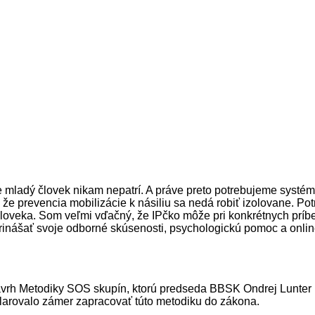
že mladý človek nikam nepatrí. A práve preto potrebujeme systém
 že prevencia mobilizácie k násiliu sa nedá robiť izolovane. Po
človeka. Som veľmi vďačný, že IPčko môže pri konkrétnych príbe
prinášať svoje odborné skúsenosti, psychologickú pomoc a online
ávrh Metodiky SOS skupín, ktorú predseda BBSK Ondrej Lunter 
eklarovalo zámer zapracovať túto metodiku do zákona.