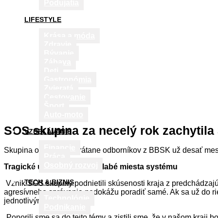
Podujatia
LIFESTYLE
Krása a móda
Zdravie
Bývanie
Zábava
Deti
Gastronómia
Zvieratá
Cestovanie
Šport
Auto-moto
SOS skupina za necelý rok zachytila
VZDELÁVANIE
Financie
Skupina odborníkov vrátane odborníkov z BBSK už desať mes
Práca
Osobný rozvoj
Tragické udalosti odhalili slabé miesta systému
TECH & BIZNIS
Vznik SOS skupiny podnietili skúsenosti kraja z predchádzajúc
agresívneho správania nedokážu poradiť samé. Ak sa už do rie
Technológie
jednotlivými aktérmi.
Podnikanie
„Ponorili sme sa do tejto témy a zistili sme, že v našom kraji