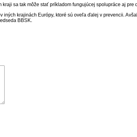
raji sa tak môže stať príkladom fungujúcej spolupráce aj pre ď
 iných krajinách Európy, ktoré sú oveľa ďalej v prevencii. Avšak
 predseda BBSK.