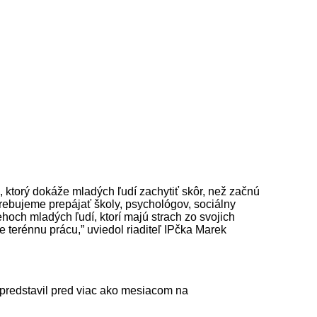
, ktorý dokáže mladých ľudí zachytiť skôr, než začnú
trebujeme prepájať školy, psychológov, sociálny
hoch mladých ľudí, ktorí majú strach zo svojich
 terénnu prácu,” uviedol riaditeľ IPčka Marek
predstavil pred viac ako mesiacom na