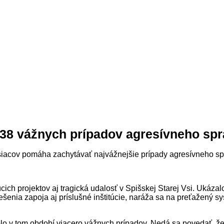
 38 vážnych prípadov agresívneho spr
iacov pomáha zachytávať najvážnejšie prípady agresívneho sp
ich projektov aj tragická udalosť v Spišskej Starej Vsi. Ukázalo
šenia zapoja aj príslušné inštitúcie, naráža sa na preťažený s
 bolo v tom období viacero vážnych prípadov. Nedá sa povedať, ž