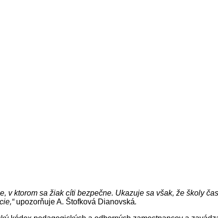
, v ktorom sa žiak cíti bezpečne. Ukazuje sa však, že školy č
cie,“
upozorňuje A. Štofková Dianovská
.