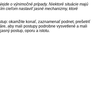
„Nejde o výnimočné prípady. Niektoré situácie majú
ším cieľom nastaviť jasné mechanizmy, ktoré
ostup: okamžite konať, zaznamenať podnet, prešetriť
ináre, aby mali postupy podrobne vysvetlené a mali
jasný postup, oporu a istotu.