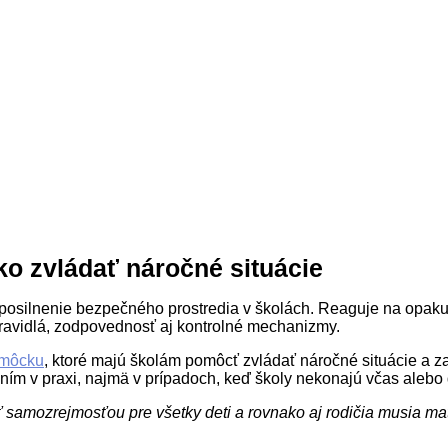
ko zvládať náročné situácie
 posilnenie bezpečného prostredia v školách. Reaguje na opakuj
ravidlá, zodpovednosť aj kontrolné mechanizmy.
omôcku
, ktoré majú školám pomôcť zvládať náročné situácie a z
vaním v praxi, najmä v prípadoch, keď školy nekonajú včas aleb
 samozrejmosťou pre všetky deti a rovnako aj rodičia musia mať 