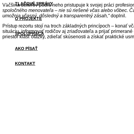
TLAČOVÉ SPRÁVY
Väčšina učiteľov podľa neho pristupuje k svojej práci profesio
spoločného menovateľa – nie sú riešené včas alebo vôbec. Čas
umožnia včasný, dôsledný a transparentný zásah,“
doplnil.
O PROJEKTE
Prístup rezortu stojí na troch základných princípoch – konať 
situáciu, informovať rodičov aj zriaďovateľa a prijať primeran
SPOLUPRÁCA
priestor klásť otázky, zdieľať skúsenosti a získať praktické us
AKO PÍSAŤ
KONTAKT