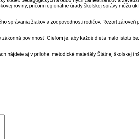
tický kódex pedagogických a odborných zamestnancov a zavádza
kovej roviny, pričom regionálne úrady školskej správy môžu u
vého správania žiakov a zodpovednosti rodičov. Rezort zároveň 
le zákonná povinnosť. Cieľom je, aby každé dieťa malo istotu be
h nájdete aj v prílohe, metodické materiály Štátnej školskej i