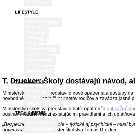
Podujatia
LIFESTYLE
Krása a móda
Zdravie
Bývanie
Zábava
Deti
Gastronómia
Zvieratá
Cestovanie
Šport
Auto-moto
T. Drucker: Školy dostávajú návod, a
VZDELÁVANIE
Financie
Ministerstvo školstva predstavilo nové opatrenia a postupy na
Práca
nevhodného správania či podnetov rodičov a zavádza jasné p
Osobný rozvoj
Ministerstvo školstva predstavilo balík opatrení a
aplikačnú p
TECH & BIZNIS
odstrániť rozdiel medzi existujúcimi pravidlami a ich uplatňo
Technológie
„Bezpečné prostredie v škole – fyzické aj psychické – musí byť
Podnikanie
dôverovať,“
povedal minister školstva Tomáš Drucker.