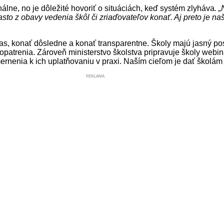
nálne, no je dôležité hovoriť o situáciách, keď systém zlyháva
. 
to z obavy vedenia škôl či zriaďovateľov konať. Aj preto je na
včas, konať dôsledne a konať transparentne. Školy majú jasný p
é opatrenia. Zároveň ministerstvo školstva pripravuje školy web
mernenia k ich uplatňovaniu v praxi. Naším cieľom je dať školám 
REKLAMA