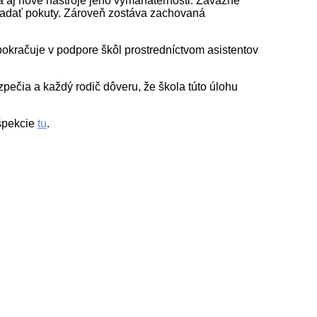
 aj nové nástroje jeho vymáhateľnosti. Závažné
kladať pokuty. Zároveň zostáva zachovaná
pokračuje v podpore škôl prostredníctvom asistentov
zpečia a každý rodič dôveru, že škola túto úlohu
nšpekcie
tu
.