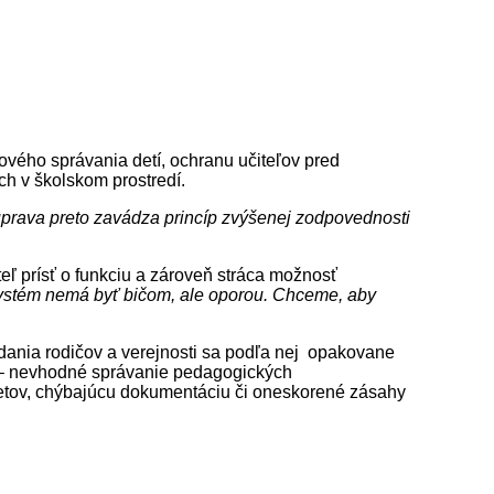
kového správania detí, ochranu učiteľov pred
ch v školskom prostredí.
 úprava preto zavádza princíp zvýšenej zodpovednosti
eľ prísť o funkciu a zároveň stráca možnosť
ystém nemá byť bičom, ale oporou. Chceme, aby
dania rodičov a verejnosti sa podľa nej opakovane
u – nevhodné správanie pedagogických
etov, chýbajúcu dokumentáciu či oneskorené zásahy