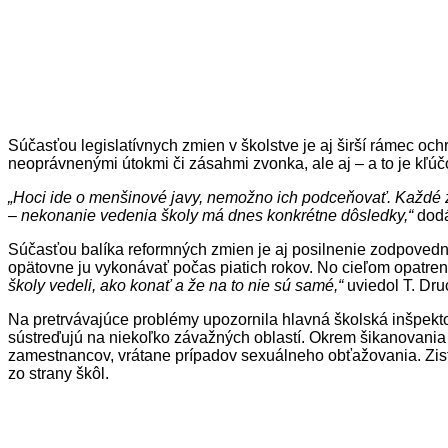
Súčasťou legislatívnych zmien v školstve je aj širší rámec oc
neoprávnenými útokmi či zásahmi zvonka, ale aj – a to je kľú
„Hoci ide o menšinové javy, nemožno ich podceňovať. Každé zl
– nekonanie vedenia školy má dnes konkrétne dôsledky,“
dodá
Súčasťou balíka reformných zmien je aj posilnenie zodpovedno
opätovne ju vykonávať počas piatich rokov. No cieľom opatrení 
školy vedeli, ako konať a že na to nie sú samé,“
uviedol T. Dru
Na pretrvávajúce problémy upozornila hlavná školská inšpekto
sústreďujú na niekoľko závažných oblastí. Okrem šikanovania
zamestnancov, vrátane prípadov sexuálneho obťažovania. Zis
zo strany škôl.