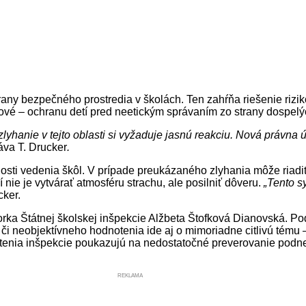
hrany bezpečného prostredia v školách. Ten zahŕňa riešenie rizi
čové – ochranu detí pred neetickým správaním zo strany dospelý
yhanie v tejto oblasti si vyžaduje jasnú reakciu. Nová právna
va T. Drucker
.
sti vedenia škôl. V prípade preukázaného zlyhania môže riadit
nie je vytvárať atmosféru strachu, ale posilniť dôveru.
„Tento s
cker.
rka Štátnej školskej inšpekcie Alžbeta Štofková Dianovská. Po
 či neobjektívneho hodnotenia ide aj o mimoriadne citlivú tém
tenia inšpekcie poukazujú na nedostatočné preverovanie podn
REKLAMA