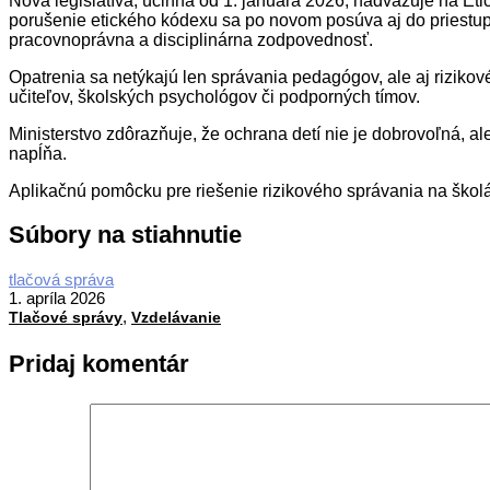
Nová legislatíva, účinná od 1. januára 2026, nadväzuje na E
porušenie etického kódexu sa po novom posúva aj do priestup
pracovnoprávna a disciplinárna zodpovednosť.
Opatrenia sa netýkajú len správania pedagógov, ale aj riziko
učiteľov, školských psychológov či podporných tímov.
Ministerstvo zdôrazňuje, že ochrana detí nie je dobrovoľná, a
napĺňa.
Aplikačnú pomôcku pre riešenie rizikového správania na školác
Súbory na stiahnutie
2026-
tlačová správa
04-
1. apríla 2026
,
01
Tlačové správy
Vzdelávanie
Pridaj komentár