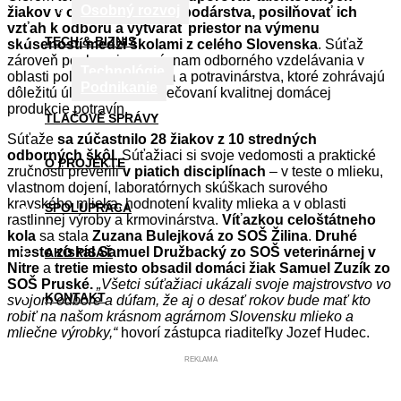
Osobný rozvoj
žiakov v oblasti poľnohospodárstva, posilňovať ich
vzťah k odboru a vytvárať priestor na výmenu
TECH & BIZNIS
skúseností medzi školami z celého Slovenska
. Súťaž
zároveň poukazuje na význam odborného vzdelávania v
Technológie
oblasti poľnohospodárstva a potravinárstva, ktoré zohrávajú
Podnikanie
dôležitú úlohu pri zabezpečovaní kvalitnej domácej
produkcie potravín.
TLAČOVÉ SPRÁVY
Súťaže
sa zúčastnilo 28 žiakov z 10 stredných
odborných škôl
. Súťažiaci si svoje vedomosti a praktické
O PROJEKTE
zručnosti preverili
v piatich disciplínach
– v teste o mlieku,
vlastnom dojení, laboratórnych skúškach surového
kravského mlieka, hodnotení kvality mlieka a v oblasti
SPOLUPRÁCA
rastlinnej výroby a krmovinárstva.
Víťazkou celoštátneho
kola
sa stala
Zuzana Bulejková zo SOŠ Žilina
.
Druhé
miesto získal Samuel Družbacký zo SOŠ veterinárnej v
AKO PÍSAŤ
Nitre
a
tretie miesto obsadil domáci žiak Samuel Zuzík zo
SOŠ Pruské.
„Všetci súťažiaci ukázali svoje majstrovstvo vo
KONTAKT
svojom odbore a dúfam, že aj o desať rokov bude mať kto
robiť na našom krásnom agrárnom Slovensku mlieko a
mliečne výrobky,“
hovorí zástupca riaditeľky Jozef Hudec.
REKLAMA