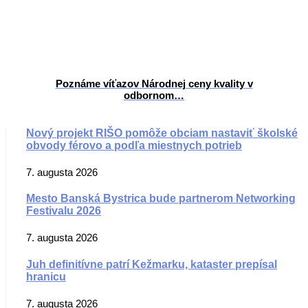
Poznáme víťazov Národnej ceny kvality v
odbornom…
Nový projekt RIŠO pomôže obciam nastaviť školské
obvody férovo a podľa miestnych potrieb
7. augusta 2026
Mesto Banská Bystrica bude partnerom Networking
Festivalu 2026
7. augusta 2026
Juh definitívne patrí Kežmarku, kataster prepísal
hranicu
7. augusta 2026