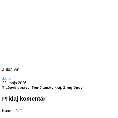
autor: vm
2026-
Jana
05-
22. mája 2026
,
,
22
Tlačové správy
Trenčiansky kraj
Z regiónov
Pridaj komentár
Komentár
*