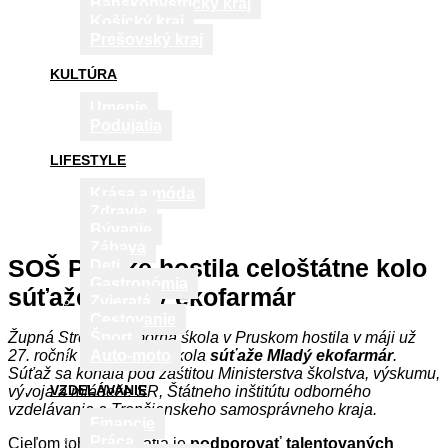
Banskobystrický kraj
Košický kraj
Prešovský kraj
KULTÚRA
Umenie
Podujatia
LIFESTYLE
Krása a móda
Zdravie
Bývanie
Zábava
SOŠ Pruské hostila celoštátne kolo
Deti
Gastronómia
súťaže Mladý ekofarmár
Zvieratá
Cestovanie
Župná Stredná odborná škola v Pruskom hostila v máji už
Šport
27. ročník celoštátneho kola
súťaže Mladý ekofarmár
.
Auto-moto
Súťaž sa konala pod záštitou Ministerstva školstva, výskumu,
VZDELÁVANIE
vývoja a mládeže SR, Štátneho inštitútu odborného
vzdelávania a Trenčianskeho samosprávneho kraja.
Financie
Práca
Cieľom tohto podujatia je
podporovať talentovaných