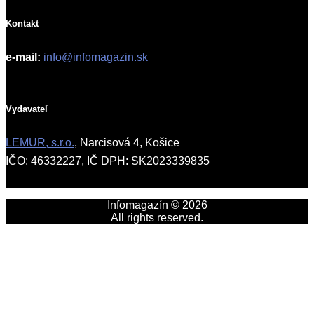
Kontakt
e-mail:
info@infomagazin.sk
Vydavateľ
LEMUR, s.r.o.
, Narcisová 4, Košice
IČO: 46332227, IČ DPH: SK2023339835
Infomagazín © 2026
All rights reserved.