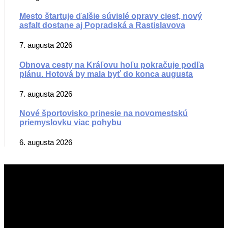
Mesto štartuje ďalšie súvislé opravy ciest, nový
asfalt dostane aj Popradská a Rastislavova
7. augusta 2026
Obnova cesty na Kráľovu hoľu pokračuje podľa
plánu. Hotová by mala byť do konca augusta
7. augusta 2026
Nové športovisko prinesie na novomestskú
priemyslovku viac pohybu
6. augusta 2026