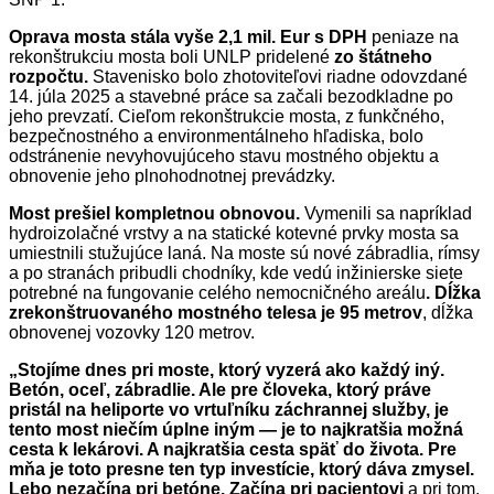
Oprava mosta stála vyše 2,1 mil. Eur s DPH
peniaze na
rekonštrukciu mosta boli UNLP pridelené
zo štátneho
rozpočtu.
Stavenisko bolo zhotoviteľovi riadne odovzdané
14. júla 2025 a stavebné práce sa začali bezodkladne po
jeho prevzatí. Cieľom rekonštrukcie mosta, z funkčného,
bezpečnostného a environmentálneho hľadiska, bolo
odstránenie nevyhovujúceho stavu mostného objektu a
obnovenie jeho plnohodnotnej prevádzky.
Most prešiel kompletnou obnovou.
Vymenili sa napríklad
hydroizolačné vrstvy a na statické kotevné prvky mosta sa
umiestnili stužujúce laná. Na moste sú nové zábradlia, rímsy
a po stranách pribudli chodníky, kde vedú inžinierske siete
potrebné na fungovanie celého nemocničného areálu
. Dĺžka
zrekonštruovaného mostného telesa je 95 metrov
, dĺžka
obnovenej vozovky 120 metrov.
„S
tojíme dnes pri moste, ktorý vyzerá ako každý iný.
Betón, oceľ, zábradlie. Ale pre človeka, ktorý práve
pristál na heliporte vo vrtuľníku záchrannej služby, je
tento most niečím úplne iným — je to najkratšia možná
cesta k lekárovi. A najkratšia cesta späť do života. Pre
mňa je toto presne ten typ investície, ktorý dáva zmysel.
Lebo nezačína pri betóne. Začína pri pacientovi
a pri tom,