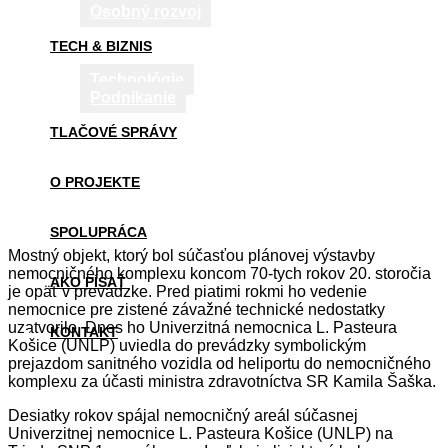
Osobný rozvoj
TECH & BIZNIS
Technológie
Podnikanie
TLAČOVÉ SPRÁVY
O PROJEKTE
SPOLUPRÁCA
Mostný objekt, ktorý bol súčasťou plánovej výstavby
nemocničného komplexu koncom 70-tych rokov 20. storočia
AKO PÍSAŤ
je opäť v prevádzke. Pred piatimi rokmi ho vedenie
nemocnice pre zistené závažné technické nedostatky
uzatvorilo. Dnes ho Univerzitná nemocnica L. Pasteura
KONTAKT
Košice (UNLP) uviedla do prevádzky symbolickým
prejazdom sanitného vozidla od heliportu do nemocničného
komplexu za účasti ministra zdravotníctva SR Kamila Šaška.
Desiatky rokov spájal nemocničný areál súčasnej
Univerzitnej nemocnice L. Pasteura Košice (UNLP) na