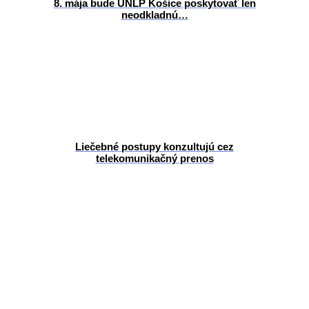
8. mája bude UNLP Košice poskytovať len
neodkladnú…
Liečebné postupy konzultujú cez
telekomunikačný prenos