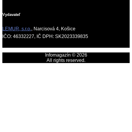
Vydavateľ
LEMUR, s.r.o.
, Narcisová 4, Košice
IČO: 46332227, IČ DPH: SK2023339835
Infomagazín © 2026
All rights reserved.