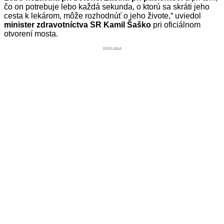
čo on potrebuje lebo každá sekunda, o ktorú sa skráti jeho
cesta k lekárom, môže rozhodnúť o jeho živote,“ uviedol
minister zdravotníctva SR Kamil Šaško
pri oficiálnom
otvorení mosta.
REKLAMA