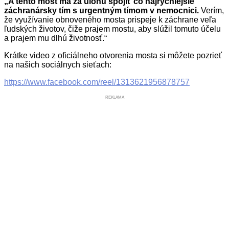
„A tento most má za úlohu spojiť čo najrýchlejšie
záchranársky tím s urgentným tímom v nemocnici.
Verím,
že využívanie obnoveného mosta prispeje k záchrane veľa
ľudských životov, čiže prajem mostu, aby slúžil tomuto účelu
a prajem mu dlhú životnosť.“
Krátke video z oficiálneho otvorenia mosta si môžete pozrieť
na našich sociálnych sieťach:
https://www.facebook.com/reel/1313621956878757
REKLAMA