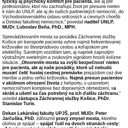
fyzický aj psychický komfort pre pacienta,
ale aj pre
profesionálov, ktorí mu zachraňujú život pri presune nielen
k nám do UNLP, ale aj do našich partnerských nemocníc, do
Východoslovenského ústavu srdcových a cievnych chorôb
a Detskej fakultnej nemocnice,“ povedal
riaditeľ UNLP,
MUDr. Ľuboslav Beňa, PhD., MPH.
Sprevádzkovaním mosta sa posádka Záchrannej služby
Košice pri transporte pacienta vyhne najmä frekventovanej
križovatke so štvorprúdovou cestou a koľajiskom pre
električky. Sanitným vozidlám tam, aj napriek zapnutým
výstražným svetelným a zvukovým signálom hrozili kolízne
situácie. „
Otvorením mosta sa zvýši bezpečnosť nielen
pre pacienta, ale aj naše posádky, ktoré už nebudú
musieť čeliť hustej cestnej premávke
prejazdom cez dve
menšie a jednu veľkú križovatku.
Najmä presun pacientov
v akútnom ohrození života
z heliportu, v uzavretom
nemocničnom komplexe bez dopravných obmedzení, s
a
skráti a ušetrí sa čas potrebný na ich ďalšiu záchranu
,“
uviedol
zástupca Záchrannej služby Košice, PhDr.
Stanislav Turis.
Dekan Lekárskej fakulty UPJŠ, prof.
MUDr. Peter
Jarčuška, PhD
. zdôraznil
pravý zmysel mosta,
ktorého
úlohou je spájať –
spájať ľudí na dvoch stranách cesty: