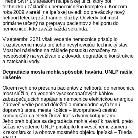
Triede SNP 1 s areálom na Ipeľskej ulici, ktorý bol
technickou základňou nemocničného komplexu. Koncom
roka 2009 v areáli na Ipeľskej uviedli do prevádzky nový
heliport leteckej záchrannej služby. Odvtedy bol most
primárne určený na prepravu pacientov z heliportu do
nemocnice, kde zaváži každá sekunda.
V septembri 2021 však vedenie nemocnice pristúpilo
k uzatvoreniu mosta pre jeho nevyhovujúci technický stav.
Most bol následne na základe posudku označený za
nespôsobilý na využívanie z dôvodu degradácie konštrukcie
a zatekaniu vody.
Degradácia mosta mohla spôsobiť haváriu, UNLP našla
riešenie
Okrem rýchleho presunu pacientov z heliportu do nemocnice
most slúži aj na vedenie vysokonapäťových káblov
zabezpečujúcich napájanie nemocnice elektrickou energiou.
Zároveň vedie ponad dôležitú a mimoriadne vyťaženú
dopravnú tepnu mesta Košice – štvorpruhovú cestnú
komunikáciu a električkovú trať s dvomi koľajnicami.
Jeho prehlbujúca sa degradácia mohla viesť k havárii, preto
súčasné vedenie UNLP pristúpilo k investičnému zámeru –
k rekonštrukcii a obnove mostného objektu Ipeľská – Trieda
SNP 1.