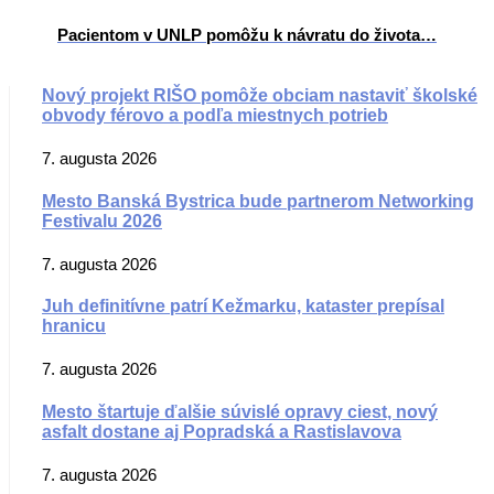
Pacientom v UNLP pomôžu k návratu do života…
Nový projekt RIŠO pomôže obciam nastaviť školské
obvody férovo a podľa miestnych potrieb
7. augusta 2026
Mesto Banská Bystrica bude partnerom Networking
Festivalu 2026
7. augusta 2026
Juh definitívne patrí Kežmarku, kataster prepísal
hranicu
7. augusta 2026
Mesto štartuje ďalšie súvislé opravy ciest, nový
asfalt dostane aj Popradská a Rastislavova
7. augusta 2026