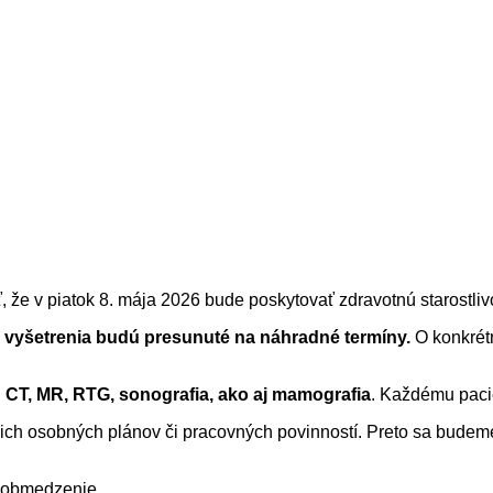
, že v piatok 8. mája 2026 bude poskytovať zdravotnú starostli
 vyšetrenia budú presunuté na náhradné termíny.
O konkrét
:
CT, MR, RTG, sonografia, ako aj mamografia
. Každému pacie
h osobných plánov či pracovných povinností. Preto sa budeme 
é obmedzenie