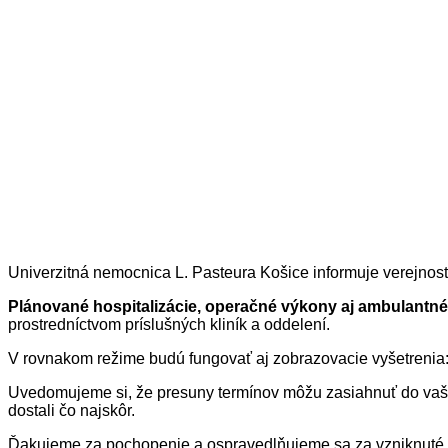
Univerzitná nemocnica L. Pasteura Košice informuje verejnosť
Plánované hospitalizácie, operačné výkony aj ambulantné
prostredníctvom príslušných kliník a oddelení.
V rovnakom režime budú fungovať aj zobrazovacie vyšetrenia
Uvedomujeme si, že presuny termínov môžu zasiahnuť do vašic
dostali čo najskôr.
Ďakujeme za pochopenie a ospravedlňujeme sa za vzniknut