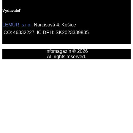
Vydavateľ
LEMUR, s.r.o.
, Narcisová 4, Košice
IČO: 46332227, IČ DPH: SK2023339835
Infomagazín © 2026
All rights reserved.