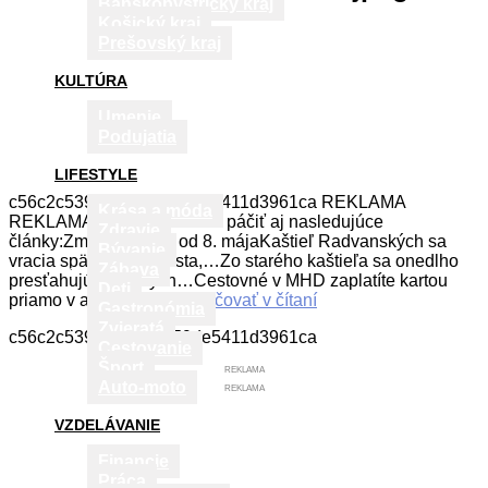
Banskobystrický kraj
Košický kraj
Prešovský kraj
KULTÚRA
Umenie
Podujatia
LIFESTYLE
c56c2c539b71a59b459de5411d3961ca REKLAMA
Krása a móda
REKLAMA Mohli by sa vám páčiť aj nasledujúce
Zdravie
články:Zmeny v MHD od 8. májaKaštieľ Radvanských sa
Bývanie
vracia späť do rúk mesta,…Zo starého kaštieľa sa onedlho
Zábava
presťahujú do nových…Cestovné v MHD zaplatíte kartou
Deti
priamo v autobuse…
Pokračovať v čítaní
Gastronómia
Zvieratá
c56c2c539b71a59b459de5411d3961ca
Cestovanie
Šport
REKLAMA
Auto-moto
REKLAMA
VZDELÁVANIE
Financie
Práca