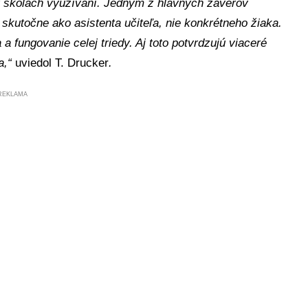
 v školách využívaní. Jedným z hlavných záverov
skutočne ako asistenta učiteľa, nie konkrétneho žiaka.
 fungovanie celej triedy. Aj toto potvrdzujú viaceré
a,“
uviedol T. Drucker
.
REKLAMA