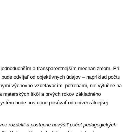
 jednoduchším a transparentnejším mechanizmom. Pri
bude odvíjať od objektívnych údajov – napríklad počtu
iálnymi výchovno-vzdelávacími potrebami, nie výlučne na
jmä materských škôl a prvých rokov základného
ystém bude postupne posúvať od univerzálnejšej
vne rozdeliť a postupne navýšiť počet pedagogických