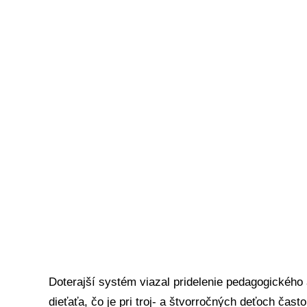
spravodlivejšie nastavenie. Návrh paušálneho pri
školskom roku bude zo štátneho rozpočtu financo
oproti súčasnosti predstavuje nárast o 750 úväzko
„
Chceme, aby sa podpora dostala k deťom včas a 
efekt – práve v materských školách vieme najviac
tak, aby nebol závislý len od diagnózy, ale vedel r
minister školstva Tomáš Drucker.
Analýza ministerstva školstva, Inštitútu vzdelávac
analýz ukázala, že súčasný systém prideľovania a
administratívne náročný. Rozhodovanie o podpore 
opakovane žiadať o financovanie, čo vytváralo nei
asistentov.
Doterajší systém viazal pridelenie pedagogického 
dieťaťa, čo je pri troj- a štvorročných deťoch čas