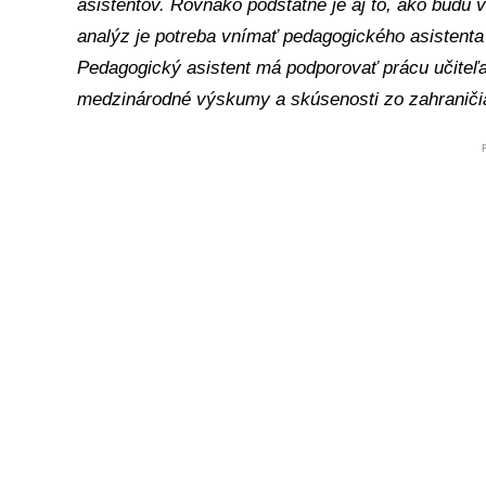
asistentov. Rovnako podstatné je aj to, ako budú
analýz je potreba vnímať pedagogického asistenta 
Pedagogický asistent má podporovať prácu učiteľa a
medzinárodné výskumy a skúsenosti zo zahraniči