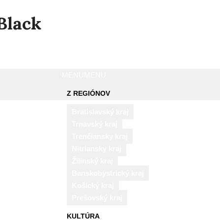
MENU
MENU
Z REGIÓNOV
Bratislavský kraj
Trnavský kraj
Trenčiansky kraj
Nitriansky kraj
Žilinský kraj
Banskobystrický kraj
Košický kraj
Prešovský kraj
KULTÚRA