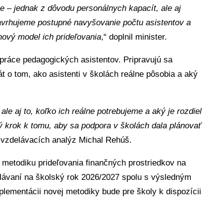
e – jednak z dôvodu personálnych kapacít, ale aj
vrhujeme postupné navyšovanie počtu asistentov a
ový model ich prideľovania
,“ doplnil minister.
u práce pedagogických asistentov. Pripravujú sa
t o tom, ako asistenti v školách reálne pôsobia a aký
le aj to, koľko ich reálne potrebujeme a aký je rozdiel
 krok k tomu, aby sa podpora v školách dala plánovať
a vzdelávacích analýz Michal Rehúš.
í metodiku prideľovania finančných prostriedkov na
elávaní na školský rok 2026/2027 spolu s výsledným
lementácii novej metodiky bude pre školy k dispozícii