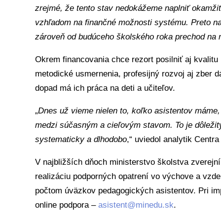
zrejmé, že tento stav nedokážeme naplniť okamžit
vzhľadom na finančné možnosti systému. Preto na
zároveň od budúceho školského roka prechod na n
Okrem financovania chce rezort posilniť aj kvalit
metodické usmernenia, profesijný rozvoj aj zber dá
dopad má ich práca na deti a učiteľov.
„
Dnes už vieme nielen to, koľko asistentov máme, a
medzi súčasným a cieľovým stavom. To je dôležitý
systematicky a dlhodobo
,“ uviedol analytik Centr
V najbližších dňoch ministerstvo školstva zverejn
realizáciu podporných opatrení vo výchove a vzd
počtom úväzkov pedagogických asistentov. Pri imp
online podpora –
asistent@minedu.sk
.