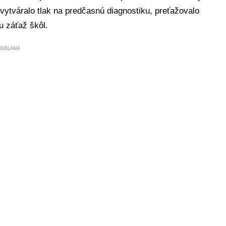
 vytváralo tlak na predčasnú diagnostiku, preťažovalo
u záťaž škôl.
REKLAMA