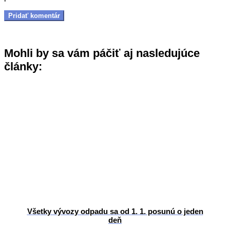
Mohli by sa vám páčiť aj nasledujúce
články:
Všetky vývozy odpadu sa od 1. 1. posunú o jeden
deň