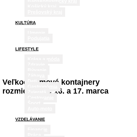
Banskobystrický kraj
Košický kraj
Prešovský kraj
KULTÚRA
Umenie
Podujatia
LIFESTYLE
Krása a móda
Zdravie
Bývanie
Zábava
Veľkoobjemové kontajnery
Deti
Gastronómia
rozmiestnime 16. a 17. marca
Zvieratá
Cestovanie
Šport
Auto-moto
VZDELÁVANIE
Financie
Práca