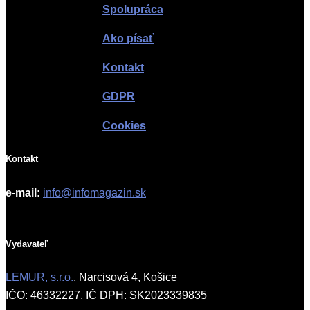
Spolupráca
Ako písať
Kontakt
GDPR
Cookies
Kontakt
e-mail:
info@infomagazin.sk
Vydavateľ
LEMUR, s.r.o.
, Narcisová 4, Košice
IČO: 46332227, IČ DPH: SK2023339835