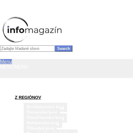
InfoMagazín
Search
Primary
Menu
Skip
Navigation
MENU
MENU
to
Menu
content
Z REGIÓNOV
Bratislavský kraj
Trnavský kraj
Trenčiansky kraj
Nitriansky kraj
Žilinský kraj