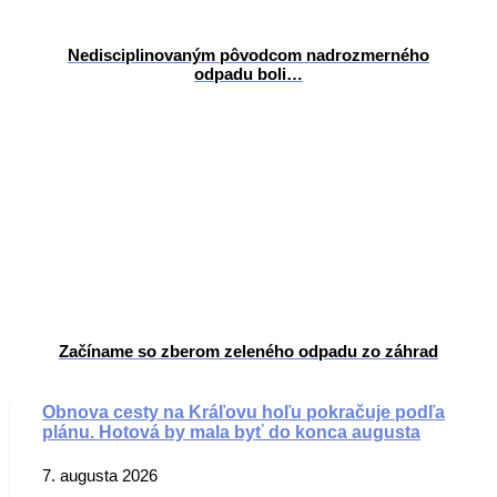
Nedisciplinovaným pôvodcom nadrozmerného
odpadu boli…
Začíname so zberom zeleného odpadu zo záhrad
Obnova cesty na Kráľovu hoľu pokračuje podľa
plánu. Hotová by mala byť do konca augusta
7. augusta 2026