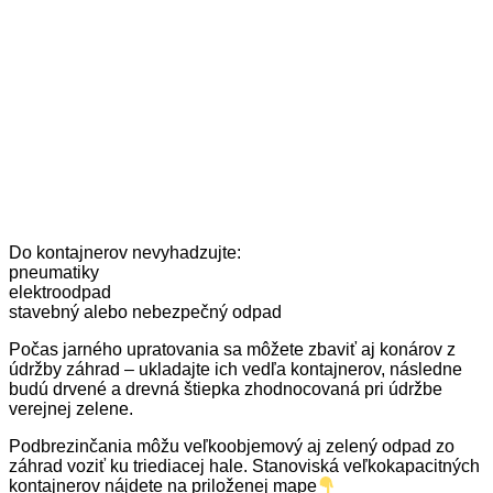
Do kontajnerov nevyhadzujte:
pneumatiky
elektroodpad
stavebný alebo nebezpečný odpad
Počas jarného upratovania sa môžete zbaviť aj konárov z
údržby záhrad – ukladajte ich vedľa kontajnerov, následne
budú drvené a drevná štiepka zhodnocovaná pri údržbe
verejnej zelene.
Podbrezinčania môžu veľkoobjemový aj zelený odpad zo
záhrad voziť ku triediacej hale. Stanoviská veľkokapacitných
kontajnerov nájdete na priloženej mape