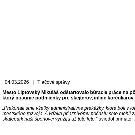
04.03.2026 | Tlačové správy
Mesto Liptovský Mikuláš odštartovalo búracie práce na pô
ktorý posunie podmienky pre skejterov, inline korčuliarov
„Prekonali sme všetky administratívne prekážky, ktoré boli v 
mestského rozvoja. A vďaka priaznivému počasiu sme mohli zač
skatepark naši športovci využijú už toto leto,“
uviedol primátor 