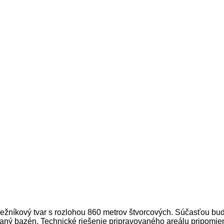
níkový tvar s rozlohou 860 metrov štvorcových. Súčasťou budú
aný bazén. Technické riešenie pripravovaného areálu pripomienk