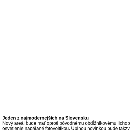
Jeden z najmodernejších na Slovensku
Nový areál bude mať oproti pôvodnému obdĺžnikovému lichobež
osvetlenie napájané fotovoltikou. Úplnou novinkou bude takzv