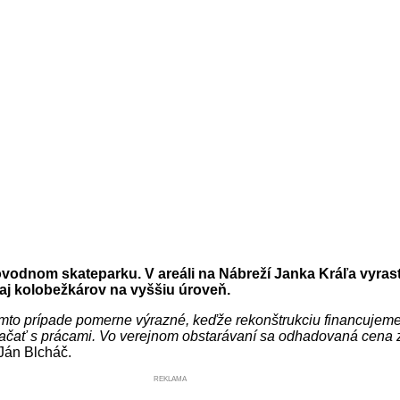
vodnom skateparku. V areáli na Nábreží Janka Kráľa vyrast
 aj kolobežkárov na vyššiu úroveň.
tomto prípade pomerne výrazné, keďže rekonštrukciu financujeme
ať s prácami. Vo verejnom obstarávaní sa odhadovaná cena zníži
Ján Blcháč.
REKLAMA