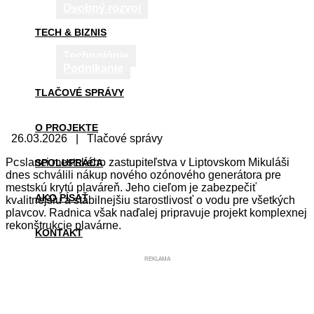
Osobný rozvoj
TECH & BIZNIS
Technológie
Podnikanie
TLAČOVÉ SPRÁVY
O PROJEKTE
26.03.2026 | Tlačové správy
Poslanci mestského zastupiteľstva v Liptovskom Mikuláši
SPOLUPRÁCA
dnes schválili nákup nového ozónového generátora pre
mestskú krytú plaváreň. Jeho cieľom je zabezpečiť
AKO PÍSAŤ
kvalitnejšiu a stabilnejšiu starostlivosť o vodu pre všetkých
plavcov. Radnica však naďalej pripravuje projekt komplexnej
rekonštrukcie plavárne.
KONTAKT
REKLAMA