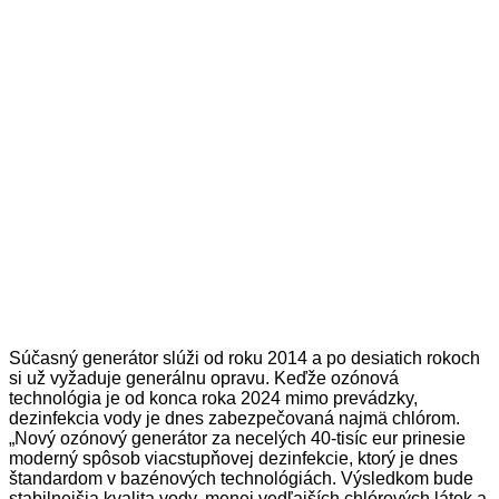
Súčasný generátor slúži od roku 2014 a po desiatich rokoch
si už vyžaduje generálnu opravu. Keďže ozónová
technológia je od konca roka 2024 mimo prevádzky,
dezinfekcia vody je dnes zabezpečovaná najmä chlórom.
„Nový ozónový generátor za necelých 40-tisíc eur prinesie
moderný spôsob viacstupňovej dezinfekcie, ktorý je dnes
štandardom v bazénových technológiách. Výsledkom bude
stabilnejšia kvalita vody, menej vedľajších chlórových látok a