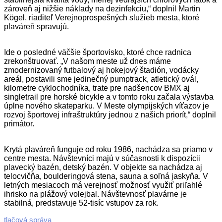
zároveň aj nižšie náklady na dezinfekciu,“ doplnil Martin
Kögel, riaditeľ Verejnoprospešných služieb mesta, ktoré
plaváreň spravujú.
Ide o posledné väčšie športovisko, ktoré chce radnica
zrekonštruovať. „V našom meste už dnes máme
zmodernizovaný futbalový aj hokejový štadión, vodácky
areál, postavili sme jedinečný pumptrack, atletický ovál,
kilometre cyklochodníka, trate pre nadšencov BMX aj
singletrail pre horské bicykle a v tomto roku začala výstavba
úplne nového skateparku. V Meste olympijských víťazov je
rozvoj športovej infraštruktúry jednou z našich priorít,“ doplnil
primátor.
Krytá plaváreň funguje od roku 1986, nachádza sa priamo v
centre mesta. Návštevníci majú v súčasnosti k dispozícii
plavecký bazén, detský bazén. V objekte sa nachádza aj
telocvičňa, boulderingová stena, sauna a soľná jaskyňa. V
letných mesiacoch má verejnosť možnosť využiť priľahlé
ihrisko na plážový volejbal. Návštevnosť plavárne je
stabilná, predstavuje 52-tisíc vstupov za rok.
2026-
tlačová správa