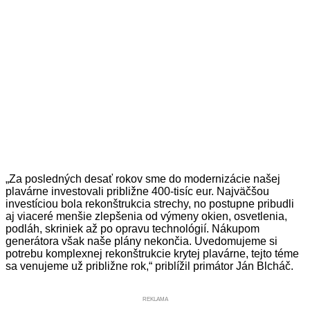
„Za posledných desať rokov sme do modernizácie našej
plavárne investovali približne 400-tisíc eur. Najväčšou
investíciou bola rekonštrukcia strechy, no postupne pribudli
aj viaceré menšie zlepšenia od výmeny okien, osvetlenia,
podláh, skriniek až po opravu technológií. Nákupom
generátora však naše plány nekončia. Uvedomujeme si
potrebu komplexnej rekonštrukcie krytej plavárne, tejto téme
sa venujeme už približne rok,“ priblížil primátor Ján Blcháč.
REKLAMA