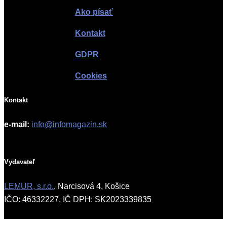
Ako písať
Kontakt
GDPR
Cookies
Kontakt
e-mail:
info@infomagazin.sk
Vydavateľ
LEMUR, s.r.o.
, Narcisová 4, Košice
IČO: 46332227, IČ DPH: SK2023339835