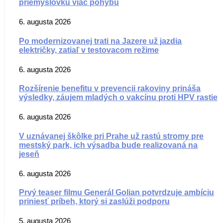
priemyslovku viac pohybu
6. augusta 2026
Po modernizovanej trati na Jazere už jazdia
električky, zatiaľ v testovacom režime
6. augusta 2026
Rozšírenie benefitu v prevencii rakoviny prináša
výsledky, záujem mladých o vakcínu proti HPV rastie
6. augusta 2026
V uznávanej škôlke pri Prahe už rastú stromy pre
mestský park, ich výsadba bude realizovaná na
jeseň
6. augusta 2026
Prvý teaser filmu Generál Golian potvrdzuje ambíciu
priniesť príbeh, ktorý si zaslúži podporu
5. augusta 2026