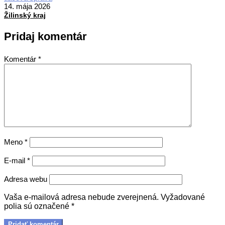
05-
14. mája 2026
14
Žilinský kraj
Pridaj komentár
Komentár
*
Meno
*
E-mail
*
Adresa webu
Vaša e-mailová adresa nebude zverejnená.
Vyžadované
polia sú označené
*