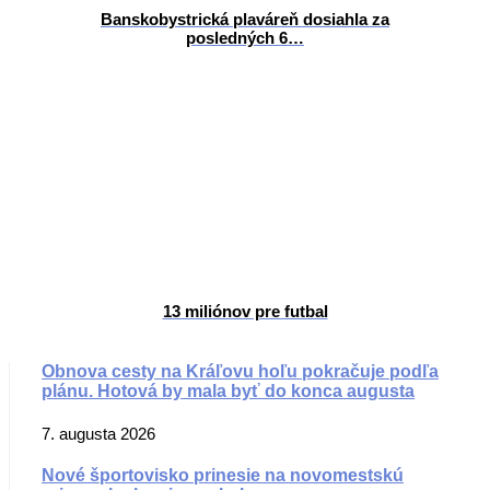
Banskobystrická plaváreň dosiahla za
posledných 6…
13 miliónov pre futbal
Obnova cesty na Kráľovu hoľu pokračuje podľa
plánu. Hotová by mala byť do konca augusta
7. augusta 2026
Nové športovisko prinesie na novomestskú