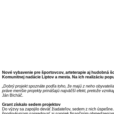
Nové vybavenie pre športovcov, arteterapie aj hudobná š
Komunitnej nadácie Liptov a mesta. Na ich realizáciu popu
„Dobrý projekt spoznáte podľa toho, že majú z neho obyvatelia 
práve menšie projekty prinášajú najväčší efekt, pretože vznika
Ján Blcháč.
Grant získalo sedem projektov
Do výzvy sa zapojilo deväť žiadateľov, sedem z nich úspešne
športovkyniam napredovať aj napriek finančným obmedzeniam ro