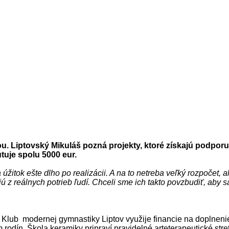
ou. Liptovský Mikuláš pozná projekty, ktoré získajú podpo
tuje spolu 5000 eur.
úžitok ešte dlho po realizácii. A na to netreba veľký rozpočet, 
jú z reálnych potrieb ľudí. Chceli sme ich takto povzbudiť, aby s
. Klub modernej gymnastiky Liptov využije financie na doplne
dín. Škola keramiky pripraví pravidelné arteterapeutické stre