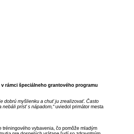
ru v rámci špeciálneho grantového programu
ale dobrú myšlienku a chuť ju zrealizovať. Často
a nebáli prísť s nápadom,“
uviedol primátor mesta
nie tréningového vybavenia, čo pomôže mladým
tnutia pre dospelých vrátane ľudí so zdravotným