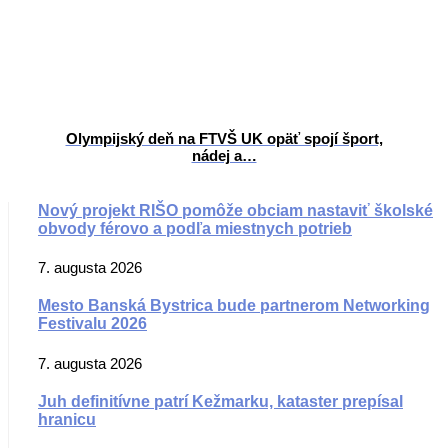
Olympijský deň na FTVŠ UK opäť spojí šport,
nádej a…
Nový projekt RIŠO pomôže obciam nastaviť školské
obvody férovo a podľa miestnych potrieb
7. augusta 2026
Mesto Banská Bystrica bude partnerom Networking
Festivalu 2026
7. augusta 2026
Juh definitívne patrí Kežmarku, kataster prepísal
hranicu