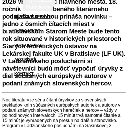
2026 vracia do ulíc hlavného mesta. 18.
Technológie
Podnikanie
ročník tohto obľúbeného literárneho
podujatia so sebou prináša novinku –
TLAČOVÉ SPRÁVY
jedno z ôsmich čítacích miest v
bratislavskom Starom Meste bude tento
O PROJEKTE
rok situované v historických priestoroch
Starých teoretických ústavov na
SPOLUPRÁCA
Lekárskej fakulte UK v Bratislave (LF UK).
AKO PÍSAŤ
V Ladzianskeho posluchárni si
návštevníci budú môcť vypočuť úryvky z
KONTAKT
diel súčasných európskych autorov v
podaní známych slovenských hercov.
Noc literatúry je séria čítaní úryvkov zo slovenských
prekladov kníh súčasných európskych autoriek a autorov v
podaní známych slovenských herečiek a hercov – vždy v
polhodinových intervaloch: 15 minút trvá samotné čítanie a
15 minút je vyhradených na presun na ďalšie stanovisko.
Program v Ladzianskeho posluchárni na Sasinkovej 2