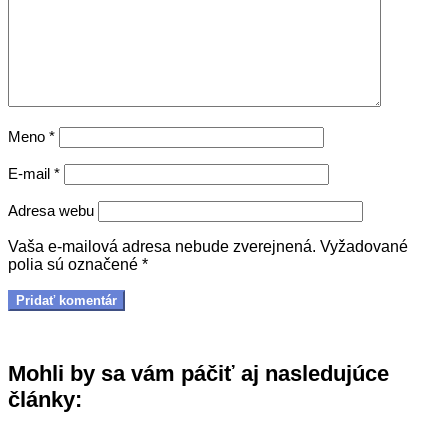
Meno
*
E-mail
*
Adresa webu
Vaša e-mailová adresa nebude zverejnená.
Vyžadované
polia sú označené
*
Mohli by sa vám páčiť aj nasledujúce
články: