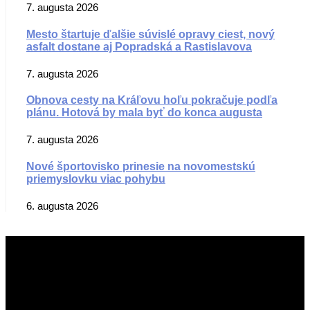
7. augusta 2026
Mesto štartuje ďalšie súvislé opravy ciest, nový
asfalt dostane aj Popradská a Rastislavova
7. augusta 2026
Obnova cesty na Kráľovu hoľu pokračuje podľa
plánu. Hotová by mala byť do konca augusta
7. augusta 2026
Nové športovisko prinesie na novomestskú
priemyslovku viac pohybu
6. augusta 2026