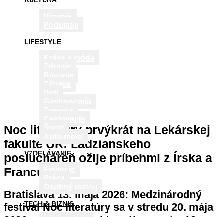
KULTÚRA
Umenie
Podujatia
LIFESTYLE
Krása a móda
Zdravie
Bývanie
Zábava
Deti
Gastronómia
Zvieratá
Cestovanie
Noc literatúry prvýkrát na Lekárskej
Šport
Auto-moto
fakulte UK: Ladzianskeho
VZDELÁVANIE
poslucháreň ožije príbehmi z Írska a
Francúzska
Financie
Práca
Osobný rozvoj
Bratislava 13. mája 2026: Medzinárodný
TECH & BIZNIS
festival Noc literatúry sa v stredu 20. mája