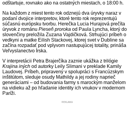
odštartuje, rovnako ako na ostatných miestach, o 18:00 h.
Na každom z miest tento rok odznejú dva úryvky naraz v
podaní dvojice interpretov, ktoré tento rok reprezentujú
súčasnú európsku tvorbu. Herečka Lucia Hurajová prečíta
úryvok z románu
Pieseň proroka
od Paula Lyncha, ktorý do
slovenčiny preložila Zuzana Vajdičková. Strhujúci príbeh o
vedkyni a matke Eilish Stackovej, ktorej svet v Dubline sa
začína rozpadať pod vplyvom nastupujúcej totality, prináša
Veľvyslanectvo Írska.
V interpretácii Petra Brajerčíka zaznie ukážka z trilógie
Krajina iných
od autorky Leily Slimani v preklade Kamily
Laudovej. Príbeh, pripravený v spolupráci s Francúzskym
inštitútom, sleduje osudy Mathildy a jej rodiny naprieč
generáciami – od budovania farmy s marockým manželom
na vidieku až po hľadanie identity ich vnukov v modernom
Paríži.
REKLAMA