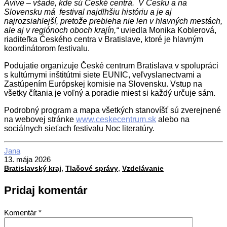
Avive – všade, kde sú České centrá. V Česku a na
Slovensku má festival najdlhšiu históriu a je aj
najrozsiahlejší, pretože prebieha nie len v hlavných mestách,
ale aj v regiónoch oboch krajín,“
uviedla Monika Koblerová,
riaditeľka Českého centra v Bratislave, ktoré je hlavným
koordinátorom festivalu.
Podujatie organizuje České centrum Bratislava v spolupráci
s kultúrnymi inštitútmi siete EUNIC, veľvyslanectvami a
Zastúpením Európskej komisie na Slovensku. Vstup na
všetky čítania je voľný a poradie miest si každý určuje sám.
Podrobný program a mapa všetkých stanovíšť sú zverejnené
na webovej stránke
www.ceskecentrum.sk
alebo na
sociálnych sieťach festivalu Noc literatúry.
2026-
Jana
05-
13. mája 2026
,
,
13
Bratislavský kraj
Tlačové správy
Vzdelávanie
Pridaj komentár
Komentár
*