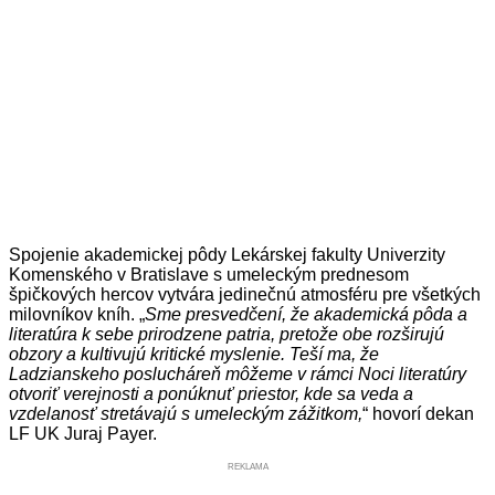
Spojenie akademickej pôdy Lekárskej fakulty Univerzity
Komenského v Bratislave s umeleckým prednesom
špičkových hercov vytvára jedinečnú atmosféru pre všetkých
milovníkov kníh. „
Sme presvedčení, že akademická pôda a
literatúra k sebe prirodzene patria, pretože obe rozširujú
obzory a kultivujú kritické myslenie. Teší ma, že
Ladzianskeho poslucháreň môžeme v rámci Noci literatúry
otvoriť verejnosti a ponúknuť priestor, kde sa veda a
vzdelanosť stretávajú s umeleckým zážitkom,
“ hovorí dekan
LF UK Juraj Payer.
REKLAMA