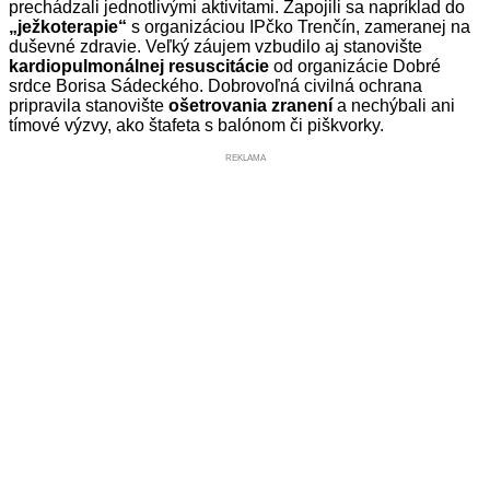
prechádzali jednotlivými aktivitami. Zapojili sa napríklad do
„ježkoterapie“
s organizáciou IPčko Trenčín, zameranej na
duševné zdravie. Veľký záujem vzbudilo aj stanovište
kardiopulmonálnej resuscitácie
od organizácie Dobré
srdce Borisa Sádeckého. Dobrovoľná civilná ochrana
pripravila stanovište
ošetrovania zranení
a nechýbali ani
tímové výzvy, ako štafeta s balónom či piškvorky.
REKLAMA