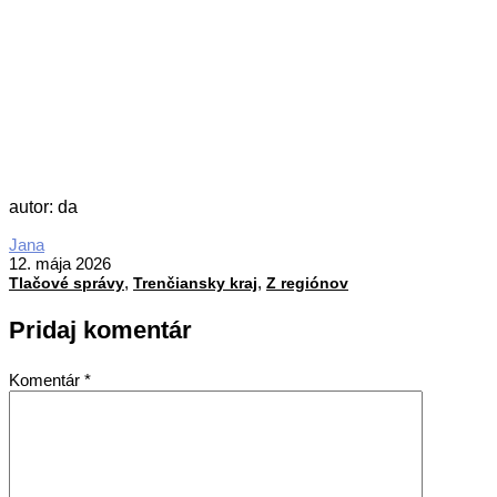
autor: da
2026-
Jana
05-
12. mája 2026
,
,
12
Tlačové správy
Trenčiansky kraj
Z regiónov
Pridaj komentár
Komentár
*