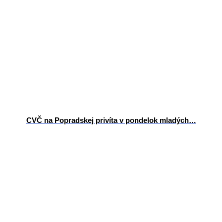
CVČ na Popradskej privíta v pondelok mladých…