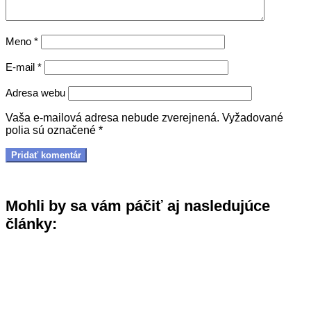
Meno
*
E-mail
*
Adresa webu
Vaša e-mailová adresa nebude zverejnená.
Vyžadované
polia sú označené
*
Mohli by sa vám páčiť aj nasledujúce
články: