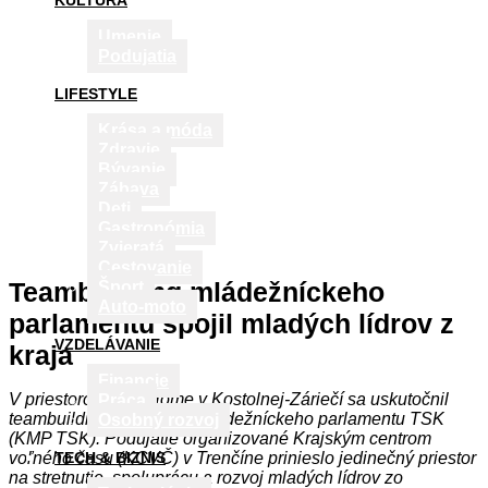
KULTÚRA
Umenie
Podujatia
LIFESTYLE
Krása a móda
Zdravie
Bývanie
Zábava
Deti
Gastronómia
Zvieratá
Cestovanie
Teambuilding mládežníckeho
Šport
Auto-moto
parlamentu spojil mladých lídrov z
VZDELÁVANIE
kraja
Financie
V priestoroch EduHome v Kostolnej-Záriečí sa uskutočnil
Práca
teambuilding Krajského mládežníckeho parlamentu TSK
Osobný rozvoj
(KMP TSK). Podujatie organizované Krajským centrom
voľného času (KCVČ) v Trenčíne prinieslo jedinečný priestor
TECH & BIZNIS
na stretnutie, spoluprácu a rozvoj mladých lídrov zo