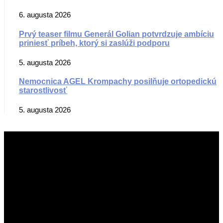
6. augusta 2026
Prvý teaser filmu Generál Golian potvrdzuje ambíciu
priniesť príbeh, ktorý si zaslúži podporu
5. augusta 2026
Nemocnica AGEL Krompachy posilňuje ortopedickú
starostlivosť
5. augusta 2026