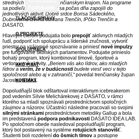
Technológie
stredných škôl naprieč Trenčianskym krajom. Na programe
Podnikanie
sa podieľali partneri, ktorí sa počas dňa zapojili do
jednotlivých aktivít: Dobré srdce Borisa Sádeckého,
TLAČOVÉ SPRÁVY
Dobrovoľná civilná ochrana Trenčín, IPčko Trenčín a
DASATO.
O PROJEKTE
Hlavným cieľom podujatia bolo
prepojiť
aktívnych mladých
ľudí, podporiť ich spoluprácu a líderské zručnosti, vytvoriť
priestor na vzájomné spoznávanie a priniesť
nové impulzy
SPOLUPRÁCA
pre fungovanie školských parlamentov. Podujatie prinieslo
bohatý program, ktorý kombinoval tímové, športové a
vedomostné aktivity.
„Beriem vás ako lídrov, ako mladých
AKO PÍSAŤ
lídrov a
verím, že v budúcnosti
budete viesť veci v tejto
spoločnosti alebo aj v zahraničí,“
povedal trenčiansky župan
Jaroslav Baška.
KONTAKT
Dopoludňajší blok odštartoval interaktívnym icebreakerom
pod vedením Silvie Melichárekovej z DASATO, v rámci
ktorého sa mladí spoznávali prostredníctvom spoločných
záujmov a názorov. Účastníci následne pracovali so svojimi
silnými stránkami
prostredníctvom metodiky Gallup a bola
im predstavená
podpora podnikavosti
DASATO IDEA LAB.
Po spoločnom obede nasledoval popoludňajší program,
ktorý bol postavený na systéme
rotujúcich stanovíšť
.
Študenti boli rozdelení
do ôsmich tímov
a postupne