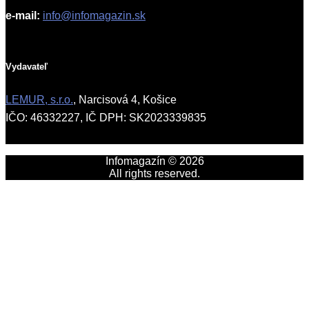
e-mail:
info@infomagazin.sk
Vydavateľ
LEMUR, s.r.o.
, Narcisová 4, Košice
IČO: 46332227, IČ DPH: SK2023339835
Infomagazín © 2026
All rights reserved.