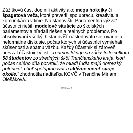
Zážitkovú časť doplnili aktivity ako
mega hokejky
či
špagetová veža
, ktoré preverili spoluprácu, kreativitu a
komunikáciu v tíme. Na stanovišti „Parlamentná výzva“
účastníci riešili
modelové situácie
zo školských
parlamentov a hľadali riešenia reálnych problémov. Po
absolvovaní všetkých stanovíšť nasledovalo sieťovanie a
neformálne diskusie, počas ktorých si účastníci vymieňali
skúsenosti a spätnú väzbu. Každý účastník si zároveň
prevzal účastnícky list.
„Teambuildingu sa zúčastnilo celkom
58 študentov
zo stredných škôl Trenčianskeho kraja, ktorí
počas celého dňa potvrdili, že mladí ľudia majú obrovský
potenciál, chuť spolupracovať a
aktívne meniť svoje
okolie
,“
zhodnotila riaditeľka KCVČ v Trenčíne Miriam
Olešáková.
REKLAMA