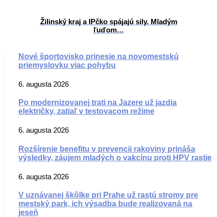
Žilinský kraj a IPčko spájajú sily. Mladým
ľuďom…
Nové športovisko prinesie na novomestskú
priemyslovku viac pohybu
6. augusta 2026
Po modernizovanej trati na Jazere už jazdia
električky, zatiaľ v testovacom režime
6. augusta 2026
Rozšírenie benefitu v prevencii rakoviny prináša
výsledky, záujem mladých o vakcínu proti HPV rastie
6. augusta 2026
V uznávanej škôlke pri Prahe už rastú stromy pre
mestský park, ich výsadba bude realizovaná na
jeseň