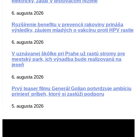
električky, zatiaľ v testovacom režime
6. augusta 2026
Rozšírenie benefitu v prevencii rakoviny prináša
výsledky, záujem mladých o vakcínu proti HPV rastie
6. augusta 2026
V uznávanej škôlke pri Prahe už rastú stromy pre
mestský park, ich výsadba bude realizovaná na
jeseň
6. augusta 2026
Prvý teaser filmu Generál Golian potvrdzuje ambíciu
priniesť príbeh, ktorý si zaslúži podporu
5. augusta 2026