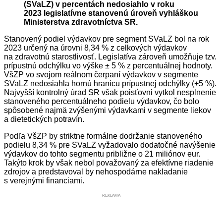
(SVaLZ) v percentách nedosiahlo v roku
2023 legislatívne stanovenú úroveň vyhláškou
Ministerstva zdravotníctva SR.
Stanovený podiel výdavkov pre segment SVaLZ bol na rok
2023 určený na úrovni 8,34 % z celkových výdavkov
na zdravotnú starostlivosť. Legislatíva zároveň umožňuje tzv.
prípustnú odchýlku vo výške ± 5 % z percentuálnej hodnoty.
VšZP vo svojom reálnom čerpaní výdavkov v segmente
SVaLZ nedosiahla hornú hranicu prípustnej odchýlky (+5 %).
Najvyšší kontrolný úrad SR však poisťovni vytkol nesplnenie
stanoveného percentuálneho podielu výdavkov, čo bolo
spôsobené najmä zvýšenými výdavkami v segmente liekov
a dietetických potravín.
Podľa VšZP by striktne formálne dodržanie stanoveného
podielu 8,34 % pre SVaLZ vyžadovalo dodatočné navýšenie
výdavkov do tohto segmentu približne o 21 miliónov eur.
Takýto krok by však nebol považovaný za efektívne riadenie
zdrojov a predstavoval by nehospodárne nakladanie
s verejnými financiami.
REKLAMA