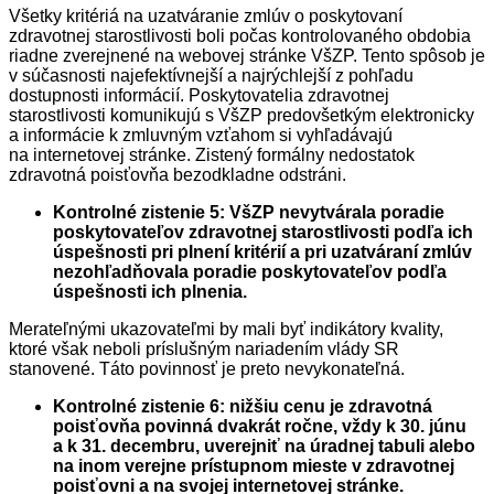
Všetky kritériá na uzatváranie zmlúv o poskytovaní
zdravotnej starostlivosti boli počas kontrolovaného obdobia
riadne zverejnené na webovej stránke VšZP. Tento spôsob je
v súčasnosti najefektívnejší a najrýchlejší z pohľadu
dostupnosti informácií. Poskytovatelia zdravotnej
starostlivosti komunikujú s VšZP predovšetkým elektronicky
a informácie k zmluvným vzťahom si vyhľadávajú
na internetovej stránke. Zistený formálny nedostatok
zdravotná poisťovňa bezodkladne odstráni.
Kontrolné zistenie 5: VšZP nevytvárala poradie
poskytovateľov zdravotnej starostlivosti podľa ich
úspešnosti pri plnení kritérií a pri uzatváraní zmlúv
nezohľadňovala poradie poskytovateľov podľa
úspešnosti ich plnenia.
Merateľnými ukazovateľmi by mali byť indikátory kvality,
ktoré však neboli príslušným nariadením vlády SR
stanovené. Táto povinnosť je preto nevykonateľná.
Kontrolné zistenie 6: nižšiu cenu je zdravotná
poisťovňa povinná dvakrát ročne, vždy k 30. júnu
a k 31. decembru, uverejniť na úradnej tabuli alebo
na inom verejne prístupnom mieste v zdravotnej
poisťovni a na svojej internetovej stránke.