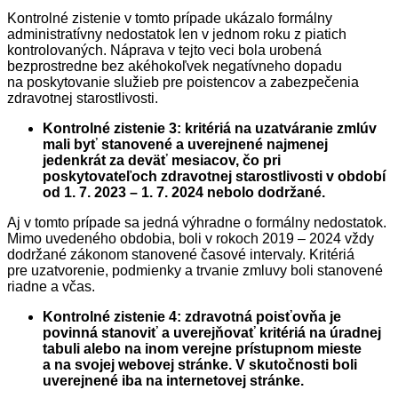
Kontrolné zistenie v tomto prípade ukázalo formálny
administratívny nedostatok len v jednom roku z piatich
kontrolovaných. Náprava v tejto veci bola urobená
bezprostredne bez akéhokoľvek negatívneho dopadu
na poskytovanie služieb pre poistencov a zabezpečenia
zdravotnej starostlivosti.
Kontrolné zistenie 3: kritériá na uzatváranie zmlúv
mali byť stanovené a uverejnené najmenej
jedenkrát za deväť mesiacov, čo pri
poskytovateľoch zdravotnej starostlivosti v období
od 1. 7. 2023 – 1. 7. 2024 nebolo dodržané.
Aj v tomto prípade sa jedná výhradne o formálny nedostatok.
Mimo uvedeného obdobia, boli v rokoch 2019 – 2024 vždy
dodržané zákonom stanovené časové intervaly. Kritériá
pre uzatvorenie, podmienky a trvanie zmluvy boli stanovené
riadne a včas.
Kontrolné zistenie 4: zdravotná poisťovňa je
povinná stanoviť a uverejňovať kritériá na úradnej
tabuli alebo na inom verejne prístupnom mieste
a na svojej webovej stránke. V skutočnosti boli
uverejnené iba na internetovej stránke.