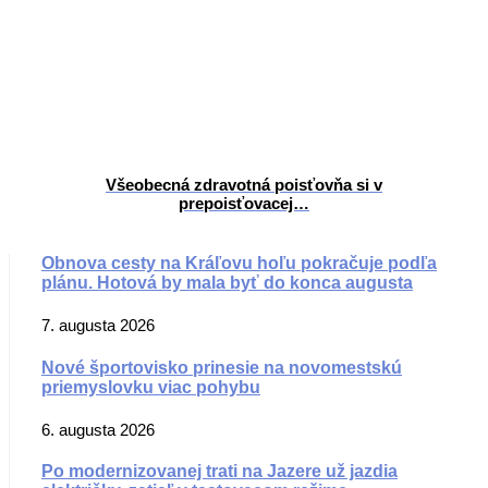
Všeobecná zdravotná poisťovňa si v
prepoisťovacej…
Obnova cesty na Kráľovu hoľu pokračuje podľa
plánu. Hotová by mala byť do konca augusta
7. augusta 2026
Nové športovisko prinesie na novomestskú
priemyslovku viac pohybu
6. augusta 2026
Po modernizovanej trati na Jazere už jazdia