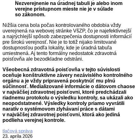
Nezverejnenie na úradnej tabuli je alebo inom
verejne prístupnom mieste nie je v súlade
so zákonom.
Nižšia cena bola počas kontrolovaného obdobia vždy
uverejnená na webovej stránke VšZP, čo je najefektívnejší
a najrýchlejší spôsob zabezpečenia dostupnosti informácií
pre širokú verejnosť. Nie je to totiž nijako limitované
dostupnosťou podľa lokality, kde je úradná tabuľa
umiestnená. Aj tento formálny nedostatok zdravotná
poisťovňa ale bezodkladne odstráni.
Všeobecná zdravotná poisťovňa v tejto súvislosti
oceňuje konštruktívne závery nezávislého kontrolného
orgánu a je vždy pripravená poskytnúť mu plnú
súčinnosť. Medializované informácie o dátovom chaose
v najväčšej zdravotnej poisťovni, ktoré predchádzali
riadnemu protokolu o výsledku kontroly, sa ukázali ako
neopodstatnené. Výsledky kontroly priamo vyvrátili
naratív o systémovom zlyhávaní práce s dátami
v najväčšej zdravotnej poisťovni, ktorá ako jediná
podlieha verejnej kontrole.
2026-
tlačová správa
04-
23. apríla 2026