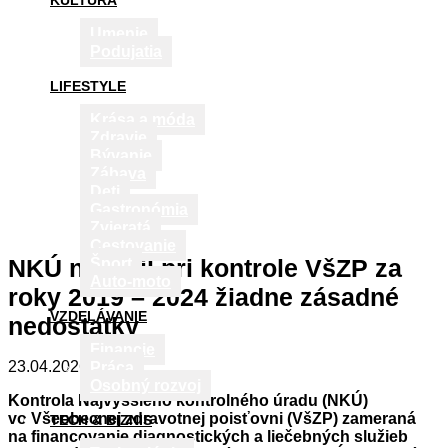
KULTÚRA
Umenie
Podujatia
LIFESTYLE
Krása a móda
Zdravie
Bývanie
Zábava
Deti
Gastronómia
Zvieratá
Cestovanie
NKÚ nezistil pri kontrole VšZP za
Šport
Auto-moto
roky 2019 – 2024 žiadne zásadné
VZDELÁVANIE
nedostatky
Financie
23.04.2026
Práca
Osobný rozvoj
Kontrola Najvyššieho kontrolného úradu (NKÚ)
vo Všeobecnej zdravotnej poisťovni (VšZP) zameraná
TECH & BIZNIS
na financovanie diagnostických a liečebných služieb