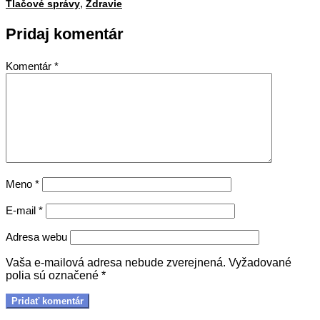
,
23
Tlačové správy
Zdravie
Pridaj komentár
Komentár
*
Meno
*
E-mail
*
Adresa webu
Vaša e-mailová adresa nebude zverejnená.
Vyžadované
polia sú označené
*