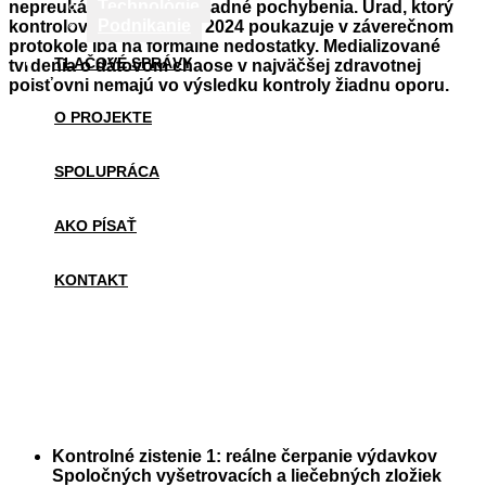
Technológie
nepreukázala žiadne zásadné pochybenia. Úrad, ktorý
Podnikanie
kontroloval roky 2019 – 2024 poukazuje v záverečnom
protokole iba na formálne nedostatky. Medializované
TLAČOVÉ SPRÁVY
tvrdenia o dátovom chaose v najväčšej zdravotnej
poisťovni nemajú vo výsledku kontroly žiadnu oporu.
O PROJEKTE
SPOLUPRÁCA
AKO PÍSAŤ
KONTAKT
Kontrolné zistenie 1: reálne čerpanie výdavkov
Spoločných vyšetrovacích a liečebných zložiek