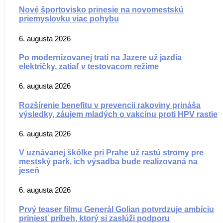
Nové športovisko prinesie na novomestskú
priemyslovku viac pohybu
6. augusta 2026
Po modernizovanej trati na Jazere už jazdia
električky, zatiaľ v testovacom režime
6. augusta 2026
Rozšírenie benefitu v prevencii rakoviny prináša
výsledky, záujem mladých o vakcínu proti HPV rastie
6. augusta 2026
V uznávanej škôlke pri Prahe už rastú stromy pre
mestský park, ich výsadba bude realizovaná na
jeseň
6. augusta 2026
Prvý teaser filmu Generál Golian potvrdzuje ambíciu
priniesť príbeh, ktorý si zaslúži podporu