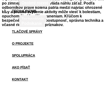
Osobný rozvoj
po zimnej pauze často nezvláda náhlu záťaž. Podľa
odborníkov práve kolená patria medzi najviac ohrozené
TECH & BIZNIS
kĺby a prudké zvýšenie aktivity môže viesť k bolestiam,
opuchom či vážnejším zraneniam. Kľúčom k
Technológie
bezpečnému pohybu je postupnosť, správna technika a
Podnikanie
včasné riešenie prvých príznakov.
TLAČOVÉ SPRÁVY
O PROJEKTE
SPOLUPRÁCA
AKO PÍSAŤ
KONTAKT