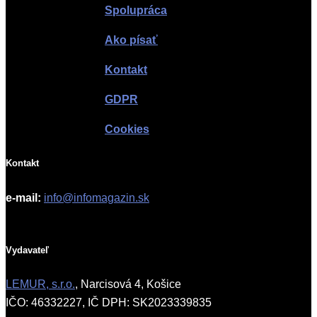
Spolupráca
Ako písať
Kontakt
GDPR
Cookies
Kontakt
e-mail:
info@infomagazin.sk
Vydavateľ
LEMUR, s.r.o.
, Narcisová 4, Košice
IČO: 46332227, IČ DPH: SK2023339835