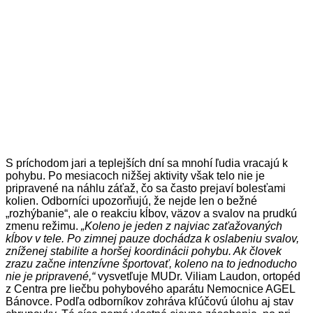
S príchodom jari a teplejších dní sa mnohí ľudia vracajú k
pohybu. Po mesiacoch nižšej aktivity však telo nie je
pripravené na náhlu záťaž, čo sa často prejaví bolesťami
kolien. Odborníci upozorňujú, že nejde len o bežné
„rozhýbanie“, ale o reakciu kĺbov, väzov a svalov na prudkú
zmenu režimu.
„Koleno je jeden z najviac zaťažovaných
kĺbov v tele. Po zimnej pauze dochádza k oslabeniu svalov,
zníženej stabilite a horšej koordinácii pohybu. Ak človek
zrazu začne intenzívne športovať, koleno na to jednoducho
nie je pripravené,“
vysvetľuje MUDr. Viliam Laudon, ortopéd
z Centra pre liečbu pohybového aparátu Nemocnice AGEL
Bánovce. Podľa odborníkov zohráva kľúčovú úlohu aj stav