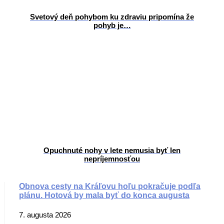
Svetový deň pohybom ku zdraviu pripomína že
pohyb je…
Opuchnuté nohy v lete nemusia byť len
nepríjemnosťou
Obnova cesty na Kráľovu hoľu pokračuje podľa
plánu. Hotová by mala byť do konca augusta
7. augusta 2026