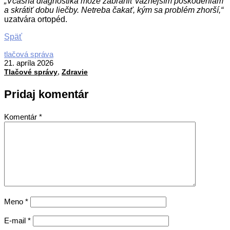
„Včasná diagnostika môže zabrániť vážnejším poškodeniam
a skrátiť dobu liečby. Netreba čakať, kým sa problém zhorší,“
uzatvára ortopéd.
Späť
2026-
tlačová správa
04-
21. apríla 2026
,
21
Tlačové správy
Zdravie
Pridaj komentár
Komentár
*
Meno
*
E-mail
*