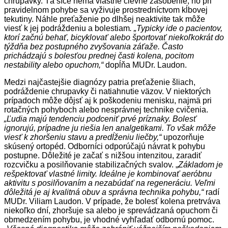
chrupavky. Tá síce nemá vlastné cievne zásobenie, no pri
pravidelnom pohybe sa vyživuje prostredníctvom kĺbovej
tekutiny. Náhle preťaženie po dlhšej neaktivite tak môže
viesť k jej podráždeniu a bolestiam
. „Typicky ide o pacientov,
ktorí začnú behať, bicyklovať alebo športovať niekoľkokrát do
týždňa bez postupného zvyšovania záťaže. Často
prichádzajú s bolesťou prednej časti kolena, pocitom
nestability alebo opuchom,“
dopĺňa MUDr. Laudon.
Medzi najčastejšie diagnózy patria preťaženie šliach,
podráždenie chrupavky či natiahnutie väzov. V niektorých
prípadoch môže dôjsť aj k poškodeniu menisku, najmä pri
rotačných pohyboch alebo nesprávnej technike cvičenia.
„Ľudia majú tendenciu podceniť prvé príznaky. Bolesť
ignorujú, prípadne ju riešia len analgetikami. To však môže
viesť k zhoršeniu stavu a predĺženiu liečby,“
upozorňuje
skúsený ortopéd. Odborníci odporúčajú návrat k pohybu
postupne. Dôležité je začať s nižšou intenzitou, zaradiť
rozcvičku a posilňovanie stabilizačných svalov. „
Základom je
rešpektovať vlastné limity. Ideálne je kombinovať aeróbnu
aktivitu s posilňovaním a nezabúdať na regeneráciu. Veľmi
dôležitá je aj kvalitná obuv a správna technika pohybu,“
radí
MUDr. Viliam Laudon. V prípade, že bolesť kolena pretrváva
niekoľko dní, zhoršuje sa alebo je sprevádzaná opuchom či
obmedzením pohybu, je vhodné vyhľadať odbornú pomoc.