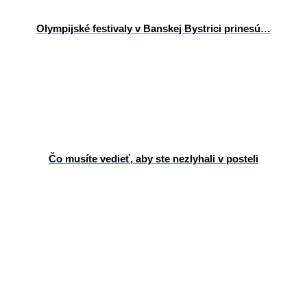
Olympijské festivaly v Banskej Bystrici prinesú…
Čo musíte vedieť, aby ste nezlyhali v posteli