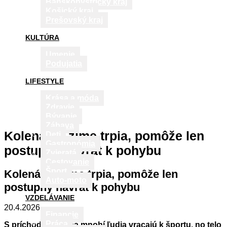
Banskobystrický kraj
Košický kraj
Prešovský kraj
KULTÚRA
Umenie
Podujatia
LIFESTYLE
Krása a móda
Zdravie
Bývanie
Zábava
Kolená po zime trpia, pomôže len
Deti
Gastronómia
postupný návrat k pohybu
Zvieratá
Cestovanie
Šport
Kolená po zime trpia, pomôže len
Auto-moto
postupný návrat k pohybu
VZDELÁVANIE
20.4.2026
Financie
Práca
S príchodom jari sa mnohí ľudia vracajú k športu, no telo