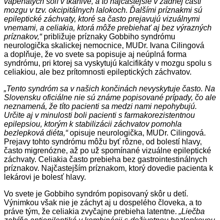
vápenatých solí v tkanive, a to najčastejšie v zadnej časti
mozgu v tzv. okcipitálnych lalokoch. Ďalšími príznakmi sú
epileptické záchvaty, ktoré sa často prejavujú vizuálnymi
vnemami, a celiakia, ktorá môže prebiehať aj bez výrazných
príznakov,“
približuje príznaky Gobbiho syndrómu
neurologička skalickej nemocnice, MUDr. Ivana Cilingová
a doplňuje, že vo svete sa popisuje aj neúplná forma
syndrómu, pri ktorej sa vyskytujú kalcifikáty v mozgu spolu s
celiakiou, ale bez prítomnosti epileptických záchvatov.
„Tento syndróm sa v našich končinách nevyskytuje často. Na
Slovensku oficiálne nie sú známe popisované prípady, čo ale
neznamená, že títo pacienti sa medzi nami nepohybujú.
Určite aj v minulosti boli pacienti s farmakorezistentnou
epilepsiou, ktorým k stabilizácii záchvatov pomohla
bezlepková diéta,“
opisuje neurologička, MUDr. Cilingová.
Prejavy tohto syndrómu môžu byť rôzne, od bolestí hlavy,
často migrenózne, až po už spomínané vizuálne epileptické
záchvaty. Celiakia často prebieha bez gastrointestinálnych
príznakov. Najčastejším príznakom, ktorý dovedie pacienta k
lekárovi je bolesť hlavy.
Vo svete je Gobbiho syndróm popisovaný skôr u detí.
Výnimkou však nie je záchyt aj u dospelého človeka, a to
práve tým, že celiakia zvyčajne prebieha latentne.
„Liečba