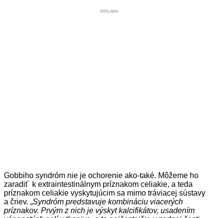
REKLAMA
Gobbiho syndróm nie je ochorenie ako-také. Môžeme ho
zaradiť k extraintestinálnym príznakom celiakie, a teda
príznakom celiakie vyskytujúcim sa mimo tráviacej sústavy
a čriev. „
Syndróm predstavuje kombináciu viacerých
príznakov. Prvým z nich je výskyt kalcifikátov, usadením