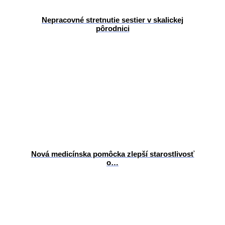
Nepracovné stretnutie sestier v skalickej
pôrodnici
Nová medicínska pomôcka zlepší starostlivosť
o…