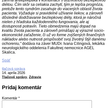
zahŕňa antiepileptiká v kombinácii s doživotnou bezlepkovou
diétou. Čím skôr sa celiakia zachytí, tým je lepšia prognóza,
pretože tento syndróm zasahuje do viacerých oblastí života
pacienta. Vyžaduje si pravidelné užívanie liekov, a zároveň
dôsledné dodržiavanie bezlepkovej diéty, ktorá je náročná
nielen z hľadiska každodenného fungovania, ale aj
dostupnosti potravín. Tieto obmedzenia majú dopad na
kvalitu života pacienta a zároveň prinášajú aj výrazné socio-
ekonomické zaťaženie, či už vo forme zvýšených finančných
nákladov alebo nutnosti prispôsobiť svoj životný štýl danému
ochoreniu,“
dodáva na záver MUDr. Ivana Cilingová, lekárka
neurologického oddelenia Fakultnej nemocnice AGEL
Skalica.
Späť
2026-
tlačová správa
04-
14. apríla 2026
,
14
Tlačové správy
Zdravie
Pridaj komentár
Komentár
*