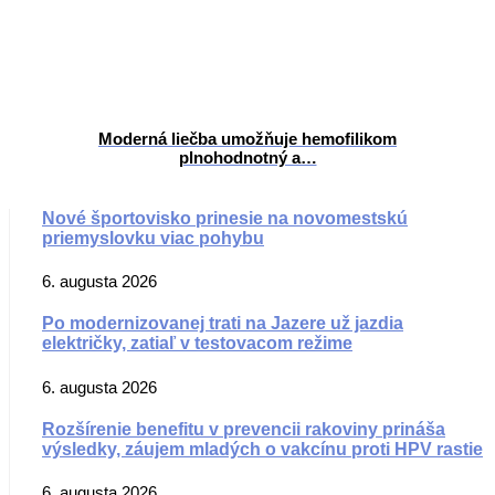
Moderná liečba umožňuje hemofilikom
plnohodnotný a…
Nové športovisko prinesie na novomestskú
priemyslovku viac pohybu
6. augusta 2026
Po modernizovanej trati na Jazere už jazdia
električky, zatiaľ v testovacom režime
6. augusta 2026
Rozšírenie benefitu v prevencii rakoviny prináša
výsledky, záujem mladých o vakcínu proti HPV rastie
6. augusta 2026