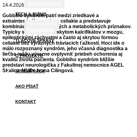
Osobný rozvoj
14.4.2026
TECH & BIZNIS
Gobbiho syndróm patrí medzi zriedkavé a
extraintestinálne prejavy celiakie a predstavuje
Technológie
kombináciu neurologických a metabolických príznakov.
Podnikanie
Typicky sa prejavuje výskytom kalcifikátov v mozgu,
epileptickými záchvatmi a často aj skrytou formou
TLAČOVÉ SPRÁVY
celiakie bez výrazných tráviacich ťažkostí. Hoci ide o
málo rozpoznaný syndróm, jeho včasná diagnostika a
liečba môžu výrazne ovplyvniť priebeh ochorenia aj
O PROJEKTE
kvalitu života pacienta. Gobbiho syndróm bližšie
predstaví neurologička z Fakultnej nemocnice AGEL
Skalica, MUDr. Ivana Cilingová.
SPOLUPRÁCA
AKO PÍSAŤ
KONTAKT