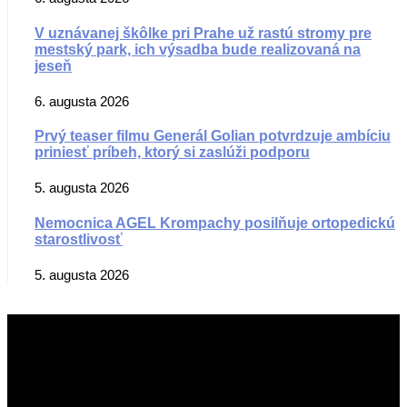
V uznávanej škôlke pri Prahe už rastú stromy pre
mestský park, ich výsadba bude realizovaná na
jeseň
6. augusta 2026
Prvý teaser filmu Generál Golian potvrdzuje ambíciu
priniesť príbeh, ktorý si zaslúži podporu
5. augusta 2026
Nemocnica AGEL Krompachy posilňuje ortopedickú
starostlivosť
5. augusta 2026