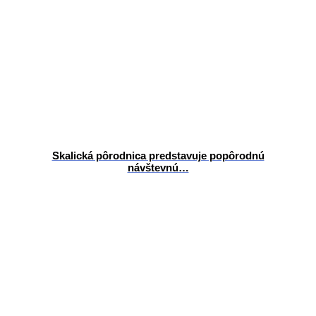
Skalická pôrodnica predstavuje popôrodnú
návštevnú…