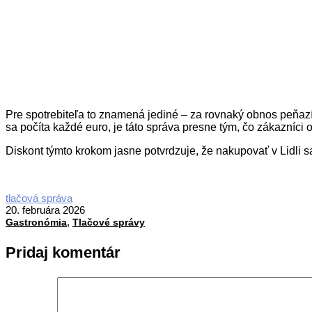
Pre spotrebiteľa to znamená jediné – za rovnaký obnos peňazí
sa počíta každé euro, je táto správa presne tým, čo zákazníci
Diskont týmto krokom jasne potvrdzuje, že nakupovať v Lidli sa
2026-
tlačová správa
02-
20. februára 2026
,
20
Gastronómia
Tlačové správy
Pridaj komentár