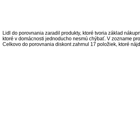
Lidl do porovnania zaradil produkty, ktoré tvoria základ náku
ktoré v domácnosti jednoducho nesmú chýbať. V zozname produk
Celkovo do porovnania diskont zahrnul 17 položiek, ktoré ná