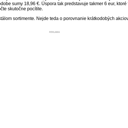
odobe sumy 18,96 €. Úspora tak predstavuje takmer 6 eur, ktor
te skutočne pocítite.
tálom sortimente. Nejde teda o porovnanie krátkodobých akciov
REKLAMA