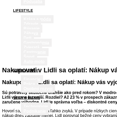
Podujatia
LIFESTYLE
Krása a móda
Zdravie
Bývanie
Zábava
Deti
Gastronómia
Zvieratá
Cestovanie
Šport
Auto-moto
Nakupovať v Lidli sa oplatí: Nákup v
VZDELÁVANIE
Financie
Nakupovať v Lidli sa oplatí: Nákup vás vyj
Práca
Osobný rozvoj
Sú potraviny skutočne drahšie ako pred rokom? V modro-žl
Lidli výrazne lacnejší. Rozdiel? Až 23 % v prospech zákaz
TECH & BIZNIS
zaručene výhodne, Lidl je správna voľba – diskontné ceny 
Technológie
Hovorí sa, že na dobré sa ľahko zvyká. V prípade nízkych cien 
Podnikanie
nákup dnes zaplatíte menej. Lidl porovnal bežné ceny vybranýc