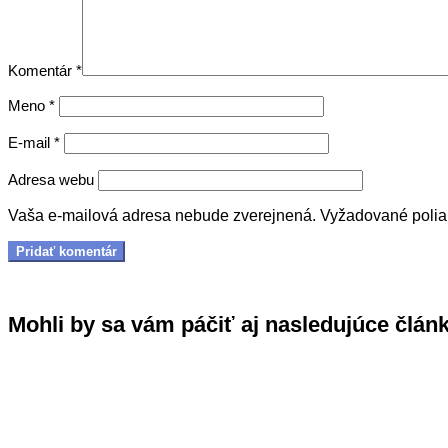
Komentár
*
Meno
*
E-mail
*
Adresa webu
Vaša e-mailová adresa nebude zverejnená.
Vyžadované poli
Mohli by sa vám páčiť aj nasledujúce člán