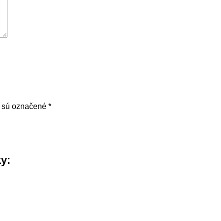
a sú označené
*
ky: