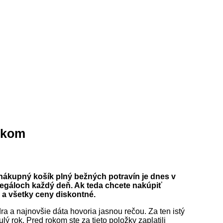
rokom
nákupný košík plný bežných potravín je dnes v
 regáloch každý deň. Ak teda chcete nakúpiť
 a všetky ceny diskontné.
ra a najnovšie dáta hovoria jasnou rečou. Za ten istý
 rok. Pred rokom ste za tieto položky zaplatili