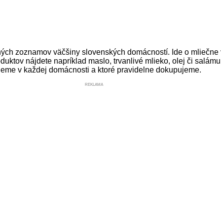
pných zoznamov väčšiny slovenských domácností. Ide o mliečne výr
tov nájdete napríklad maslo, trvanlivé mlieko, olej či salámu.
jdeme v každej domácnosti a ktoré pravidelne dokupujeme.
REKLAMA