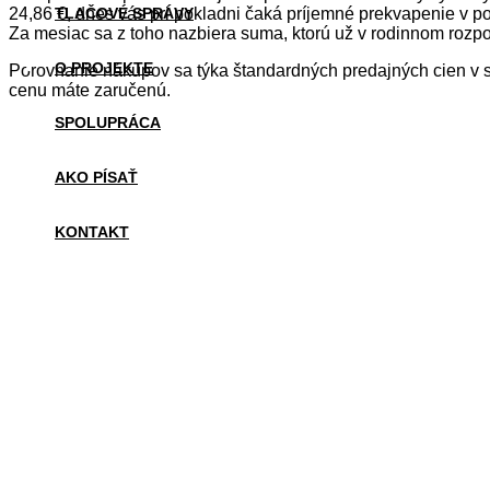
TLAČOVÉ SPRÁVY
24,86 €, dnes vás pri pokladni čaká príjemné prekvapenie v p
Za mesiac sa z toho nazbiera suma, ktorú už v rodinnom rozpoč
O PROJEKTE
Porovnanie nákupov sa týka štandardných predajných cien v s
cenu máte zaručenú.
SPOLUPRÁCA
AKO PÍSAŤ
KONTAKT