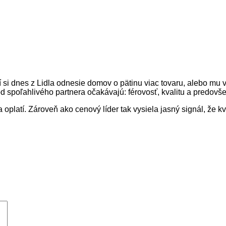
 si dnes z Lidla odnesie domov o pätinu viac tovaru, alebo mu 
 od spoľahlivého partnera očakávajú: férovosť, kvalitu a predov
 oplatí. Zároveň ako cenový líder tak vysiela jasný signál, že 