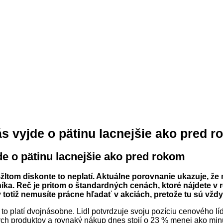
ás vyjde o pätinu lacnejšie ako pred 
de o pätinu lacnejšie ako pred rokom
tom diskonte to neplatí. Aktuálne porovnanie ukazuje, že 
níka. Reč je pritom o štandardných cenách, ktoré nájdete v
totiž nemusíte prácne hľadať v akciách, pretože tu sú vždy
to platí dvojnásobne. Lidl potvrdzuje svoju pozíciu cenového líd
h produktov a rovnaký nákup dnes stojí o 23 % menej ako minulý