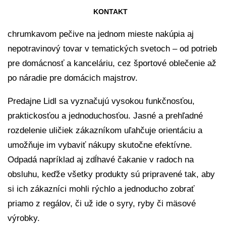
obchodov a loviť zľavy, pretože všetko potrebné nájdu
KONTAKT
pod jednou strechou. Popri čerstvom ovocí, zelenine či
chrumkavom pečive na jednom mieste nakúpia aj
nepotravinový tovar v tematických svetoch – od potrieb
pre domácnosť a kanceláriu, cez športové oblečenie až
po náradie pre domácich majstrov.
Predajne Lidl sa vyznačujú vysokou funkčnosťou,
praktickosťou a jednoduchosťou. Jasné a prehľadné
rozdelenie uličiek zákazníkom uľahčuje orientáciu a
umožňuje im vybaviť nákupy skutočne efektívne.
Odpadá napríklad aj zdĺhavé čakanie v radoch na
obsluhu, keďže všetky produkty sú pripravené tak, aby
si ich zákazníci mohli rýchlo a jednoducho zobrať
priamo z regálov, či už ide o syry, ryby či mäsové
výrobky.