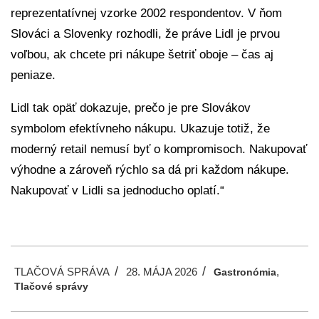
reprezentatívnej vzorke 2002 respondentov. V ňom
Slováci a Slovenky rozhodli, že práve Lidl je prvou
voľbou, ak chcete pri nákupe šetriť oboje – čas aj
peniaze.
Lidl tak opäť dokazuje, prečo je pre Slovákov
symbolom efektívneho nákupu. Ukazuje totiž, že
moderný retail nemusí byť o kompromisoch. Nakupovať
výhodne a zároveň rýchlo sa dá pri každom nákupe.
Nakupovať v Lidli sa jednoducho oplatí.“
2026-
TLAČOVÁ SPRÁVA
28. MÁJA 2026
,
05-
Gastronómia
Tlačové správy
28