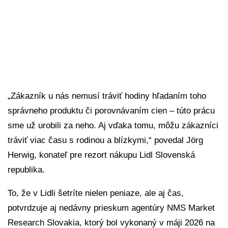
„Zákazník u nás nemusí tráviť hodiny hľadaním toho
správneho produktu či porovnávaním cien – túto prácu
sme už urobili za neho. Aj vďaka tomu, môžu zákazníci
tráviť viac času s rodinou a blízkymi,“ povedal Jörg
Herwig, konateľ pre rezort nákupu Lidl Slovenská
republika.
To, že v Lidli šetríte nielen peniaze, ale aj čas,
potvrdzuje aj nedávny prieskum agentúry NMS Market
Research Slovakia, ktorý bol vykonaný v máji 2026 na