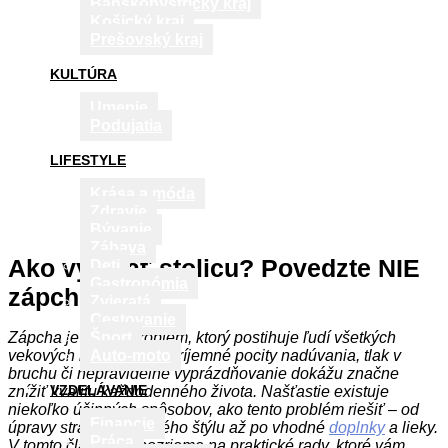
Banskobystrický kraj
Košický kraj
Prešovský kraj
KULTÚRA
Umenie
Podujatia
LIFESTYLE
Krása a móda
Zdravie
Bývanie
Zábava
Ako vyvolať stolicu? Povedzte NIE
Deti
Gastronómia
zápche!
Zvieratá
Cestovanie
Zápcha je bežný problém, ktorý postihuje ľudí všetkých
Šport
vekových kategórií. Nepríjemné pocity nadúvania, tlak v
Auto-moto
bruchu či nepravidelné vyprázdňovanie dokážu značne
VZDELÁVANIE
znížiť kvalitu každodenného života. Našťastie existuje
niekoľko účinných spôsobov, ako tento problém riešiť – od
Financie
úpravy stravy a životného štýlu až po vhodné
doplnky
a lieky.
Práca
V tomto článku sa pozrieme na praktické rady, ktoré vám