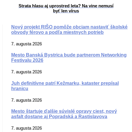
Strata hlasu aj uprostred leta? Na vine nemusí
byť len vírus
Nový projekt RIŠO pomôže obciam nastaviť školské
obvody férovo a podľa miestnych potrieb
7. augusta 2026
Mesto Banská Bystrica bude partnerom Networking
Festivalu 2026
7. augusta 2026
Juh definitívne patrí Kežmarku, kataster prepísal
hranicu
7. augusta 2026
Mesto štartuje ďalšie súvislé opravy ciest, nový
asfalt dostane aj Popradská a Rastislavova
7. augusta 2026