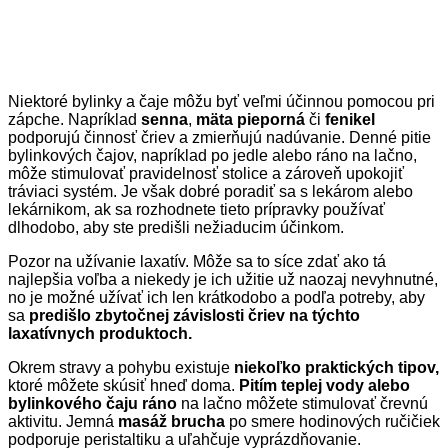
Niektoré bylinky a čaje môžu byť veľmi účinnou pomocou pri
zápche. Napríklad
senna
,
mäta pieporná
či
fenikel
podporujú činnosť čriev a zmierňujú nadúvanie. Denné pitie
bylinkových čajov, napríklad po jedle alebo ráno na lačno,
môže stimulovať pravidelnosť stolice a zároveň upokojiť
tráviaci systém. Je však dobré poradiť sa s lekárom alebo
lekárnikom, ak sa rozhodnete tieto prípravky používať
dlhodobo, aby ste predišli nežiaducim účinkom.
Pozor na užívanie laxatív. Môže sa to síce zdať ako tá
najlepšia voľba a niekedy je ich užitie už naozaj nevyhnutné,
no je možné užívať ich len krátkodobo a podľa potreby, aby
sa
predišlo zbytočnej závislosti čriev na týchto
laxatívnych produktoch.
Okrem stravy a pohybu existuje
niekoľko praktických tipov,
ktoré môžete skúsiť hneď doma.
Pitím teplej vody alebo
bylinkového čaju ráno
na lačno môžete stimulovať črevnú
aktivitu. Jemná
masáž brucha
po smere hodinových ručičiek
podporuje peristaltiku a uľahčuje vyprázdňovanie.