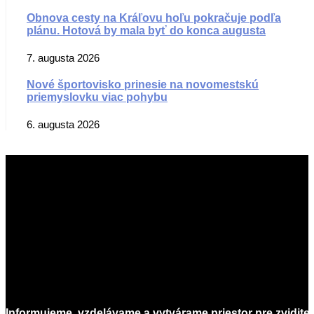
Obnova cesty na Kráľovu hoľu pokračuje podľa
plánu. Hotová by mala byť do konca augusta
7. augusta 2026
Nové športovisko prinesie na novomestskú
priemyslovku viac pohybu
6. augusta 2026
Informujeme, vzdelávame a vytvárame priestor pre zvidite