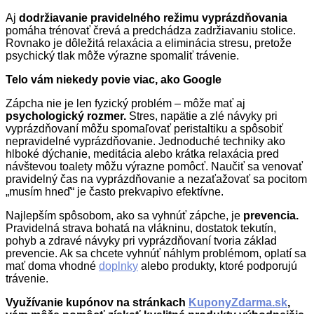
Aj
dodržiavanie pravidelného režimu vyprázdňovania
pomáha trénovať črevá a predchádza zadržiavaniu stolice.
Rovnako je dôležitá relaxácia a eliminácia stresu, pretože
psychický tlak môže výrazne spomaliť trávenie.
Telo vám niekedy povie viac, ako Google
Zápcha nie je len fyzický problém – môže mať aj
psychologický rozmer.
Stres, napätie a zlé návyky pri
vyprázdňovaní môžu spomaľovať peristaltiku a spôsobiť
nepravidelné vyprázdňovanie. Jednoduché techniky ako
hlboké dýchanie, meditácia alebo krátka relaxácia pred
návštevou toalety môžu výrazne pomôcť. Naučiť sa venovať
pravidelný čas na vyprázdňovanie a nezaťažovať sa pocitom
„musím hneď“ je často prekvapivo efektívne.
Najlepším spôsobom, ako sa vyhnúť zápche, je
prevencia.
Pravidelná strava bohatá na vlákninu, dostatok tekutín,
pohyb a zdravé návyky pri vyprázdňovaní tvoria základ
prevencie. Ak sa chcete vyhnúť náhlym problémom, oplatí sa
mať doma vhodné
doplnky
alebo produkty, ktoré podporujú
trávenie.
Využívanie kupónov na stránkach
KuponyZdarma.sk
,