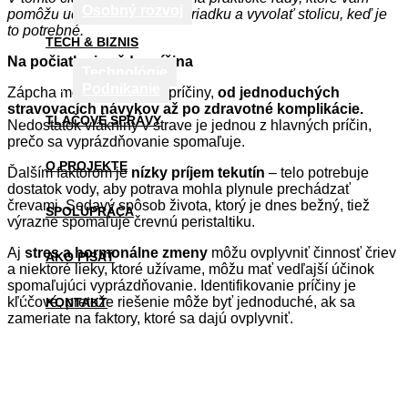
Osobný rozvoj
pomôžu udržať trávenie v poriadku a vyvolať stolicu, keď je
to potrebné.
TECH & BIZNIS
Na počiatku je vždy príčina
Technológie
Podnikanie
Zápcha môže mať rôzne príčiny,
od jednoduchých
stravovacích návykov až po zdravotné komplikácie.
TLAČOVÉ SPRÁVY
Nedostatok vlákniny v strave je jednou z hlavných príčin,
prečo sa vyprázdňovanie spomaľuje.
O PROJEKTE
Ďalším faktorom je
nízky príjem tekutín
– telo potrebuje
dostatok vody, aby potrava mohla plynule prechádzať
črevami. Sedavý spôsob života, ktorý je dnes bežný, tiež
SPOLUPRÁCA
výrazne spomaľuje črevnú peristaltiku.
Aj
stres a hormonálne zmeny
môžu ovplyvniť činnosť čriev
AKO PÍSAŤ
a niektoré lieky, ktoré užívame, môžu mať vedľajší účinok
spomaľujúci vyprázdňovanie. Identifikovanie príčiny je
kľúčové, pretože riešenie môže byť jednoduché, ak sa
KONTAKT
zameriate na faktory, ktoré sa dajú ovplyvniť.