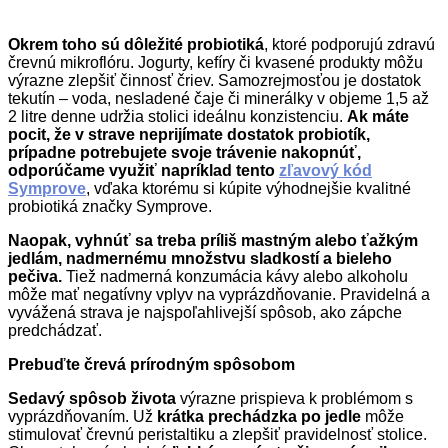
Okrem toho sú dôležité probiotiká
, ktoré podporujú zdravú
črevnú mikroflóru. Jogurty, kefíry či kvasené produkty môžu
výrazne zlepšiť činnosť čriev. Samozrejmosťou je dostatok
tekutín – voda, nesladené čaje či minerálky v objeme 1,5 až
2 litre denne udržia stolici ideálnu konzistenciu.
Ak máte
pocit, že v strave neprijímate dostatok probiotík,
prípadne potrebujete svoje trávenie nakopnúť,
odporúčame využiť napríklad tento
zľavový kód
Symprove
, vďaka ktorému si kúpite výhodnejšie kvalitné
probiotiká značky Symprove.
Naopak, vyhnúť sa treba príliš mastným alebo ťažkým
jedlám, nadmernému množstvu sladkostí a bieleho
pečiva.
Tiež nadmerná konzumácia kávy alebo alkoholu
môže mať negatívny vplyv na vyprázdňovanie. Pravidelná a
vyvážená strava je najspoľahlivejší spôsob, ako zápche
predchádzať.
Prebuďte črevá prírodným spôsobom
Sedavý spôsob života
výrazne prispieva k problémom s
vyprázdňovaním. Už
krátka prechádzka po jedle
môže
stimulovať črevnú peristaltiku a zlepšiť pravidelnosť stolice.