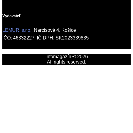
Vydavateľ
LEMUR, s.r.o.
, Narcisová 4, Košice
IČO: 46332227, IČ DPH: SK2023339835
Infomagazín © 2026
All rights reserved.