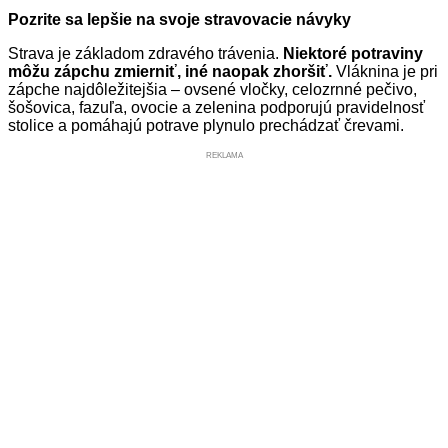
Pozrite sa lepšie na svoje stravovacie návyky
Strava je základom zdravého trávenia.
Niektoré potraviny
môžu zápchu zmierniť, iné naopak zhoršiť.
Vláknina je pri
zápche najdôležitejšia – ovsené vločky, celozrnné pečivo,
šošovica, fazuľa, ovocie a zelenina podporujú pravidelnosť
stolice a pomáhajú potrave plynulo prechádzať črevami.
REKLAMA