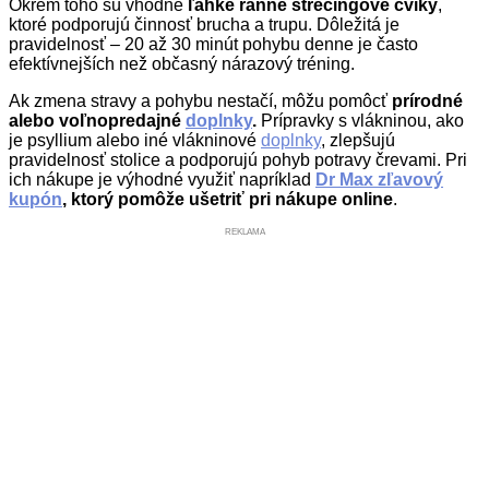
Okrem toho sú vhodné
ľahké ranné strečingové cviky
,
ktoré podporujú činnosť brucha a trupu. Dôležitá je
pravidelnosť – 20 až 30 minút pohybu denne je často
efektívnejších než občasný nárazový tréning.
Ak zmena stravy a pohybu nestačí, môžu pomôcť
prírodné
alebo voľnopredajné
doplnky
.
Prípravky s vlákninou, ako
je psyllium alebo iné vlákninové
doplnky
, zlepšujú
pravidelnosť stolice a podporujú pohyb potravy črevami. Pri
ich nákupe je výhodné využiť napríklad
Dr Max zľavový
kupón
, ktorý pomôže ušetriť pri nákupe online
.
REKLAMA