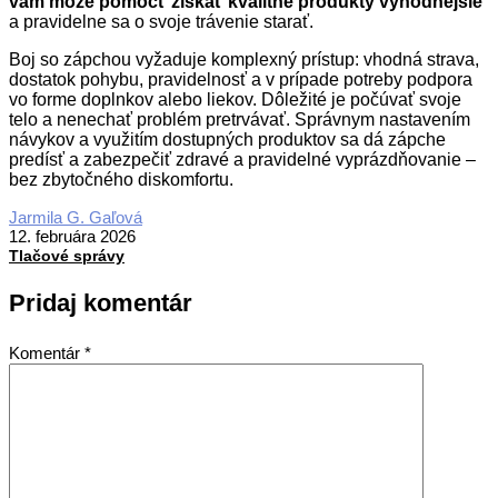
vám môže pomôcť získať kvalitné produkty výhodnejšie
a pravidelne sa o svoje trávenie starať.
Boj so zápchou vyžaduje komplexný prístup: vhodná strava,
dostatok pohybu, pravidelnosť a v prípade potreby podpora
vo forme doplnkov alebo liekov. Dôležité je počúvať svoje
telo a nenechať problém pretrvávať. Správnym nastavením
návykov a využitím dostupných produktov sa dá zápche
predísť a zabezpečiť zdravé a pravidelné vyprázdňovanie –
bez zbytočného diskomfortu.
2026-
Jarmila G. Gaľová
02-
12. februára 2026
12
Tlačové správy
Pridaj komentár
Komentár
*