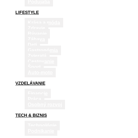
Podujatia
LIFESTYLE
Krása a móda
Zdravie
Bývanie
Zábava
Deti
Gastronómia
Zvieratá
Cestovanie
Šport
Auto-moto
VZDELÁVANIE
Financie
Práca
Osobný rozvoj
TECH & BIZNIS
Technológie
Podnikanie