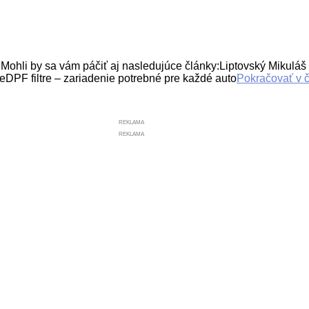
 sa vám páčiť aj nasledujúce články:Liptovský Mikuláš rozd
DPF filtre – zariadenie potrebné pre každé auto
Pokračovať v č
REKLAMA
REKLAMA