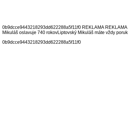
0b9dcce9443218293dd622288a5f11f0 REKLAMA REKLAMA Mohli by
Mikuláš oslavuje 740 rokovLiptovský Mikuláš máte vždy poruke
0b9dcce9443218293dd622288a5f11f0