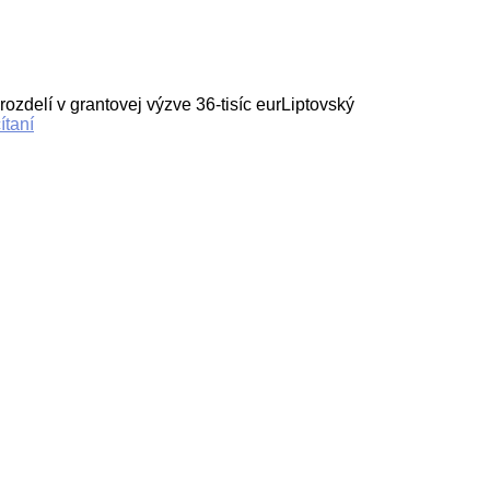
elí v grantovej výzve 36-tisíc eurLiptovský
ítaní