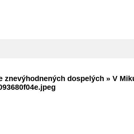
 pre znevýhodnených dospelých »
V Miku
93680f04e.jpeg