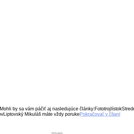
y sa vám páčiť aj nasledujúce články:FototrojlístokStredná
ovLiptovský Mikuláš máte vždy poruke
Pokračovať v čítaní
REKLAMA