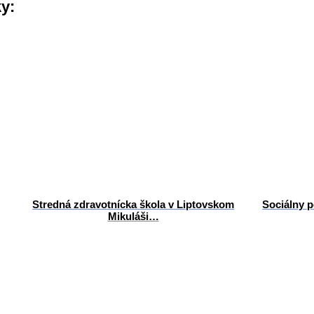
ky:
Stredná zdravotnícka škola v Liptovskom
Sociálny p
Mikuláši…