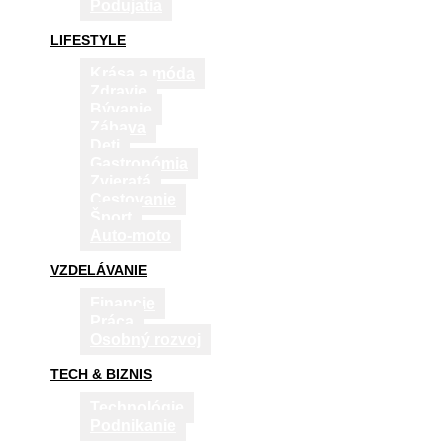
Podujatia
LIFESTYLE
Krása a móda
Zdravie
Bývanie
Zábava
Deti
Gastronómia
Zvieratá
Cestovanie
Šport
Auto-moto
VZDELÁVANIE
Financie
Práca
Osobný rozvoj
TECH & BIZNIS
Technológie
Podnikanie