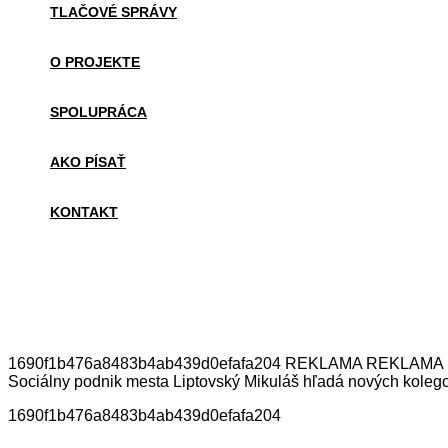
TLAČOVÉ SPRÁVY
O PROJEKTE
SPOLUPRÁCA
AKO PÍSAŤ
KONTAKT
1690f1b476a8483b4ab439d0efafa204 REKLAMA REKLAMA Mohli b
Sociálny podnik mesta Liptovský Mikuláš hľadá nových koleg
1690f1b476a8483b4ab439d0efafa204