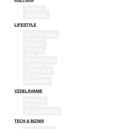
KULTÚRA
Umenie
Podujatia
LIFESTYLE
Krása a móda
Zdravie
Bývanie
Zábava
Deti
Gastronómia
Zvieratá
Cestovanie
Šport
Auto-moto
VZDELÁVANIE
Financie
Práca
Osobný rozvoj
TECH & BIZNIS