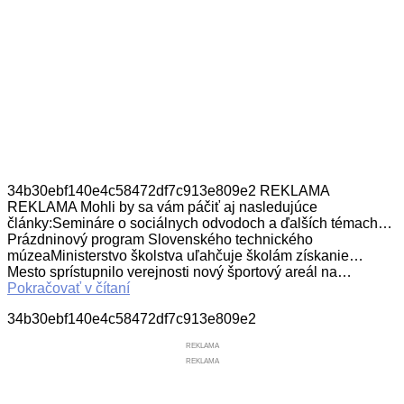
34b30ebf140e4c58472df7c913e809e2 REKLAMA
REKLAMA Mohli by sa vám páčiť aj nasledujúce
články:Semináre o sociálnych odvodoch a ďalších témach…
Prázdninový program Slovenského technického
múzeaMinisterstvo školstva uľahčuje školám získanie…
Mesto sprístupnilo verejnosti nový športový areál na…
Pokračovať v čítaní
34b30ebf140e4c58472df7c913e809e2
REKLAMA
REKLAMA