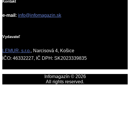
Kontakt
e-mail:
info@infomagazin.sk
Vydavateľ
LEMUR, s.r.o.
, Narcisová 4, Košice
IČO: 46332227, IČ DPH: SK2023339835
Infomagazín © 2026
All rights reserved.