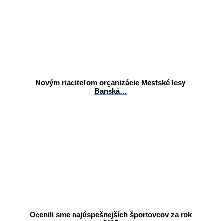
Novým riaditeľom organizácie Mestské lesy
Banská…
Ocenili sme najúspešnejších športovcov za rok