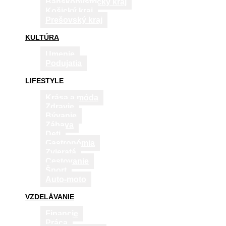
Banskobystrický kraj
Košický kraj
Prešovský kraj
KULTÚRA
Umenie
Podujatia
LIFESTYLE
Krása a móda
Zdravie
Bývanie
Zábava
Deti
Gastronómia
Zvieratá
Cestovanie
Šport
Auto-moto
VZDELÁVANIE
Financie
Práca