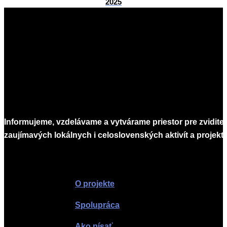
2025
2025-
07-
22
Informujeme, vzdelávame a vytvárame priestor pre zvidite
zaujímavých lokálnych i celoslovenských aktivít a projekto
Infomagazín
O projekte
Spolupráca
Ako písať