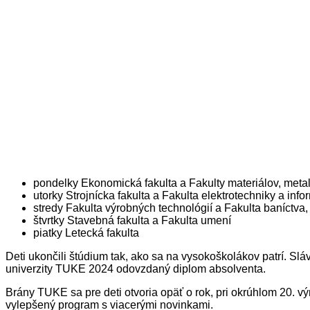
pondelky Ekonomická fakulta a Fakulty materiálov, metal
utorky Strojnícka fakulta a Fakulta elektrotechniky a info
stredy Fakulta výrobných technológií a Fakulta baníctva,
štvrtky Stavebná fakulta a Fakulta umení
piatky Letecká fakulta
Deti ukončili štúdium tak, ako sa na vysokoškolákov patrí. S
univerzity TUKE 2024 odovzdaný diplom absolventa.
Brány TUKE sa pre deti otvoria opäť o rok, pri okrúhlom 20. v
vylepšený program s viacerými novinkami.