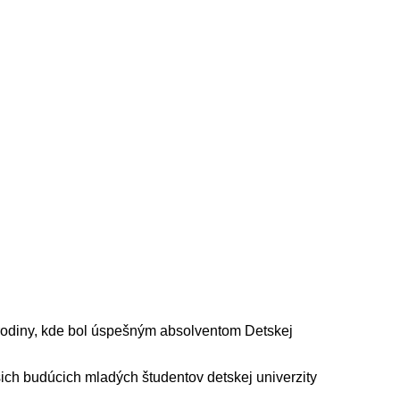
h rodiny, kde bol úspešným absolventom Detskej
šich budúcich mladých študentov detskej univerzity