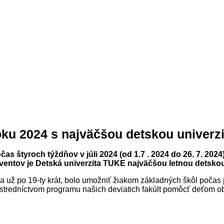
roku 2024 s najväčšou detskou univerz
s štyroch týždňov v júli 2024 (od 1.7 . 2024 do 26. 7. 2024
lventov je Detská univerzita TUKE najväčšou letnou detsko
 už po 19-ty krát, bolo umožniť žiakom základných škôl počas 
rostredníctvom programu našich deviatich fakúlt pomôcť deťom o