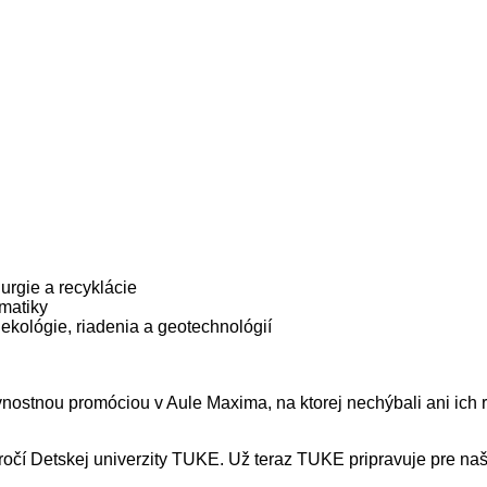
urgie a recyklácie
rmatiky
 ekológie, riadenia a geotechnológií
lávnostnou promóciou v Aule Maxima, na ktorej nechýbali ani ic
ýročí Detskej univerzity TUKE. Už teraz TUKE pripravuje pre na