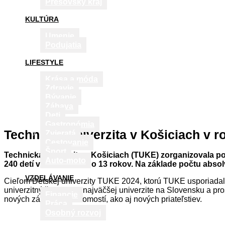
Prešovský kraj
KULTÚRA
Umenie
Podujatia
LIFESTYLE
Krása a móda
Zdravie
Bývanie
Zábava
Deti
Gastronómia
Technická univerzita v Košiciach v 
Zvieratá
Cestovanie
Šport
Technická univerzita v Košiciach (TUKE) zorganizovala poča
Auto-moto
240 detí vo veku od 7 do 13 rokov. Na základe počtu abso
VZDELÁVANIE
Cieľom Detskej univerzity TUKE 2024, ktorú TUKE usporiadala
univerzitný život na 2. najväčšej univerzite na Slovensku a p
Financie
nových zážitkov a vedomostí, ako aj nových priateľstiev.
Práca
Osobný rozvoj