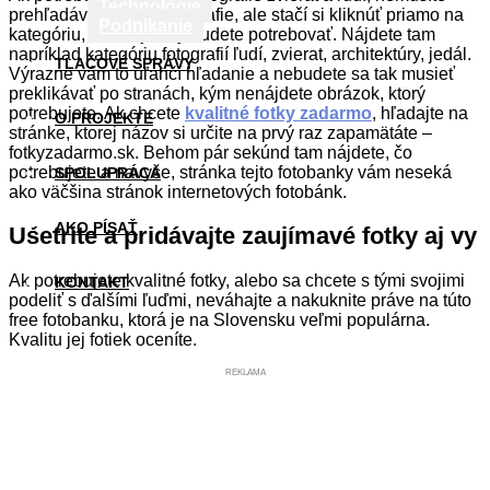
Technológie
prehľadávať všetky fotografie, ale stačí si kliknúť priamo na
Podnikanie
kategóriu, z ktorej fotky budete potrebovať. Nájdete tam
napríklad kategóriu fotografií ľudí, zvierat, architektúry, jedál.
TLAČOVÉ SPRÁVY
Výrazne vám to uľahčí hľadanie a nebudete sa tak musieť
preklikávať po stranách, kým nenájdete obrázok, ktorý
potrebujete. Ak chcete
kvalitné fotky zadarmo
, hľadajte na
O PROJEKTE
stránke, ktorej názov si určite na prvý raz zapamätáte –
fotkyzadarmo.sk. Behom pár sekúnd tam nájdete, čo
potrebujete a navyše, stránka tejto fotobanky vám neseká
SPOLUPRÁCA
ako väčšina stránok internetových fotobánk.
AKO PÍSAŤ
Ušetrite a pridávajte zaujímavé fotky aj vy
Ak potrebujete kvalitné fotky, alebo sa chcete s tými svojimi
KONTAKT
podeliť s ďalšími ľuďmi, neváhajte a nakuknite práve na túto
free fotobanku, ktorá je na Slovensku veľmi populárna.
Kvalitu jej fotiek oceníte.
REKLAMA