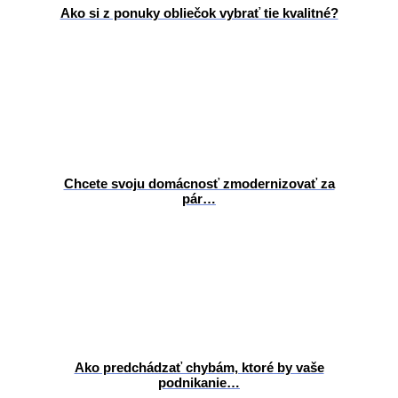
Ako si z ponuky obliečok vybrať tie kvalitné?
Chcete svoju domácnosť zmodernizovať za
pár…
Ako predchádzať chybám, ktoré by vaše
podnikanie…