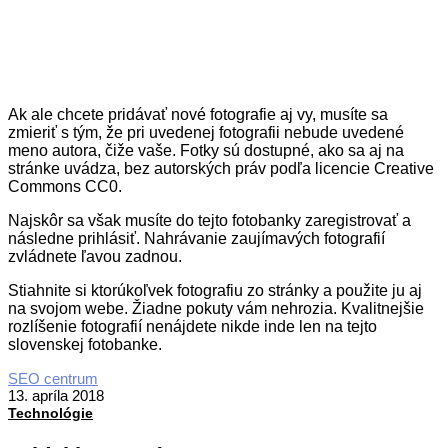
Ak ale chcete pridávať nové fotografie aj vy, musíte sa
zmieriť s tým, že pri uvedenej fotografii nebude uvedené
meno autora, čiže vaše. Fotky sú dostupné, ako sa aj na
stránke uvádza, bez autorských práv podľa licencie Creative
Commons CC0.
Najskôr sa však musíte do tejto fotobanky zaregistrovať a
následne prihlásiť. Nahrávanie zaujímavých fotografií
zvládnete ľavou zadnou.
Stiahnite si ktorúkoľvek fotografiu zo stránky a použite ju aj
na svojom webe. Žiadne pokuty vám nehrozia. Kvalitnejšie
rozlíšenie fotografií nenájdete nikde inde len na tejto
slovenskej fotobanke.
2018-
SEO centrum
04-
13. apríla 2018
13
Technológie