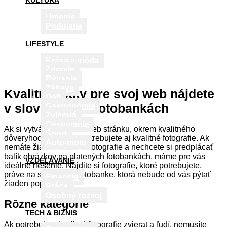
KULTÚRA
Umenie
Podujatia
LIFESTYLE
Krása a móda
Zdravie
Bývanie
Zábava
Kvalitné fotky pre svoj web nájdete
Deti
v slovenských fotobankách
Gastronómia
Zvieratá
Cestovanie
Ak si vytvárate vlastnú web stránku, okrem kvalitného
Šport
dôveryhodného textu potrebujete aj kvalitné fotografie. Ak
Auto-moto
nemáte žiadne kvalitné fotografie a nechcete si predplácať
balík obrázkov na platených fotobankách, máme pre vás
VZDELÁVANIE
ideálne riešenie. Nájdite si fotografie, ktoré potrebujete,
práve na slovenskej fotobanke, ktorá nebude od vás pýtať
Financie
žiaden poplatok.
Práca
Osobný rozvoj
Rôzne kategórie
TECH & BIZNIS
Ak potrebujete kvalitné fotografie zvierat a ľudí, nemusíte