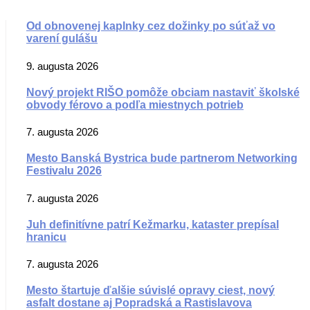
Od obnovenej kaplnky cez dožinky po súťaž vo
varení gulášu
9. augusta 2026
Nový projekt RIŠO pomôže obciam nastaviť školské
obvody férovo a podľa miestnych potrieb
7. augusta 2026
Mesto Banská Bystrica bude partnerom Networking
Festivalu 2026
7. augusta 2026
Juh definitívne patrí Kežmarku, kataster prepísal
hranicu
7. augusta 2026
Mesto štartuje ďalšie súvislé opravy ciest, nový
asfalt dostane aj Popradská a Rastislavova