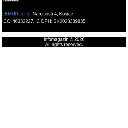
Vydavateľ
LEMUR, s.r.o.
, Narcisová 4, Košice
IČO: 46332227, IČ DPH: SK2023339835
Infomagazín © 2026
All rights reserved.