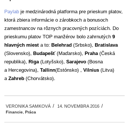
Paylab
je medzinárodná platforma pre prieskum platov,
ktorá zbiera informácie o zárobkoch a bonusoch
zamestnancov na rôznych pracovných pozíciách. Do
prieskumu platov TOP manžérov bolo zahrnutých
9
hlavných miest
a to:
Belehrad
(Srbsko),
Bratislava
(Slovensko),
Budapešť
(Maďarsko),
Praha
(Česká
republika),
Riga
(Lotyšsko),
Sarajevo
(Bosna
a Hercegovina),
Tallinn
(Estónsko) ,
Vilnius
(Litva)
a
Zahreb
(Chorvátsko).
2016-
VERONIKA SAMKOVÁ
14. NOVEMBRA 2016
11-
,
Financie
Práca
14