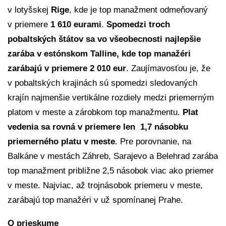
v lotyšskej
Rige
, kde je top manažment odmeňovaný
v priemere
1 610 eurami
.
Spomedzi troch
pobaltských štátov sa vo všeobecnosti najlepšie
zarába v estónskom Talline, kde top manažéri
zarábajú v priemere 2 010 eur
. Zaujímavosťou je, že
v pobaltských krajinách sú spomedzi sledovaných
krajín najmenšie vertikálne rozdiely medzi priemerným
platom v meste a zárobkom top manažmentu.
Plat
vedenia sa rovná v priemere len 1,7 násobku
priemerného platu v meste
. Pre porovnanie, na
Balkáne v mestách Záhreb, Sarajevo a Belehrad zarába
top manažment približne 2,5 násobok viac ako priemer
v meste. Najviac, až trojnásobok priemeru v meste,
zarábajú top manažéri v už spomínanej Prahe.
O prieskume