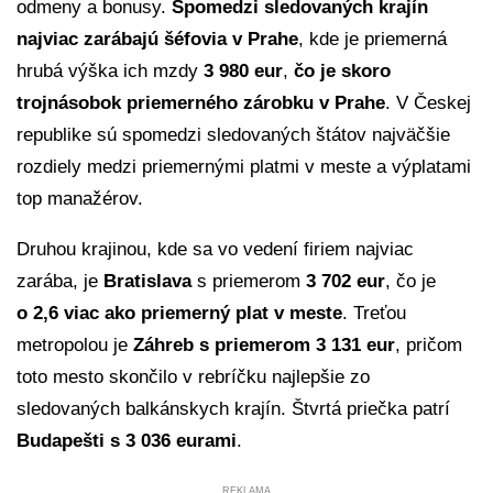
odmeny a bonusy.
Spomedzi sledovaných krajín
najviac zarábajú šéfovia v Prahe
, kde je priemerná
hrubá výška ich mzdy
3 980 eur
,
čo je skoro
trojnásobok priemerného zárobku v Prahe
. V Českej
republike sú spomedzi sledovaných štátov najväčšie
rozdiely medzi priemernými platmi v meste a výplatami
top manažérov.
Druhou krajinou, kde sa vo vedení firiem najviac
zarába, je
Bratislava
s priemerom
3 702 eur
, čo je
o 2,6 viac ako priemerný plat v meste
. Treťou
metropolou je
Záhreb s priemerom 3 131 eur
, pričom
toto mesto skončilo v rebríčku najlepšie zo
sledovaných balkánskych krajín. Štvrtá priečka patrí
Budapešti s 3 036 eurami
.
REKLAMA