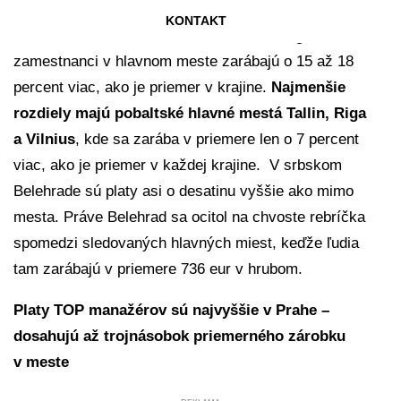
Výrazné rozdiely sú aj v Českej republike,
KONTAKT
Chorvátsku, Maďarsku a v Bosne a Hercegovine, kde
zamestnanci v hlavnom meste zarábajú o 15 až 18
percent viac, ako je priemer v krajine.
Najmenšie
rozdiely majú pobaltské hlavné mestá Tallin, Riga
a Vilnius
, kde sa zarába v priemere len o 7 percent
viac, ako je priemer v každej krajine. V srbskom
Belehrade sú platy asi o desatinu vyššie ako mimo
mesta. Práve Belehrad sa ocitol na chvoste rebríčka
spomedzi sledovaných hlavných miest, keďže ľudia
tam zarábajú v priemere 736 eur v hrubom.
Platy TOP manažérov sú najvyššie v Prahe –
dosahujú až trojnásobok priemerného zárobku
v meste