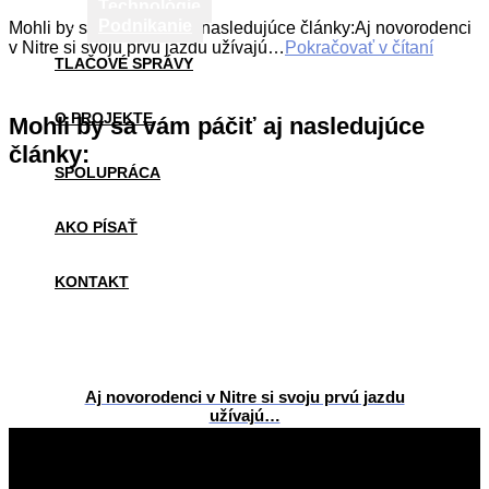
Technológie
Podnikanie
Mohli by sa vám páčiť aj nasledujúce články:Aj novorodenci
v Nitre si svoju prvú jazdu užívajú…
Pokračovať v čítaní
TLAČOVÉ SPRÁVY
O PROJEKTE
Mohli by sa vám páčiť aj nasledujúce
články:
SPOLUPRÁCA
AKO PÍSAŤ
KONTAKT
Aj novorodenci v Nitre si svoju prvú jazdu
užívajú…
2016-
10-
18