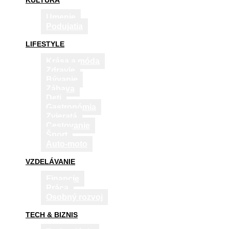
KULTÚRA
Umenie
Podujatia
LIFESTYLE
Krása a móda
Zdravie
Bývanie
Zábava
Deti
Gastronómia
Zvieratá
Cestovanie
Šport
Auto-moto
VZDELÁVANIE
Financie
Práca
Osobný rozvoj
TECH & BIZNIS