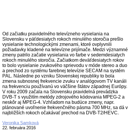
Od začiatku pravidelného televízneho vysielania na
Slovensku v päťdesiatych rokoch minulého storočia prešlo
vysielanie technologickými zmenami, ktoré ovplyvnili
požiadavky kladené na televízne prijímače. Medzi významné
zmeny patrilo začatie vysielania vo farbe v sedemdesiatych
rokoch minulého storočia. Začiatkom deväťdesiatych rokov
to bolo vysielanie zvukového sprievodu v móde stereo a duo
a prechod zo systému farebnej televízie SECAM na systém
PAL. Následne po vzniku Slovenskej republiky to bola
zmena subnosnej frekvencie zvuku v analógovom TV kanáli
na frekvenciu používanú vo väčšine štátov západnej Európy.
V roku 2009 začala na Slovensku pravidelná prevádzka
DVB-T s využitím metódy zdrojového kódovania MPEG-2 a
neskôr aj MPEG-4. Vzhľadom na budúce zmeny, napr.
plánované uvoľnenie frekvenčného pásma 700 MHz, sa dá v
najbližších rokoch očakávať prechod na DVB-T2/HEVC.
2016-
Veronika Samková
02-
22. februára 2016