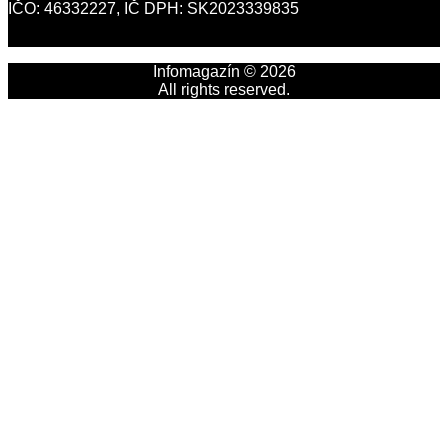
IČO: 46332227, IČ DPH: SK2023339835
Infomagazín © 2026
All rights reserved.