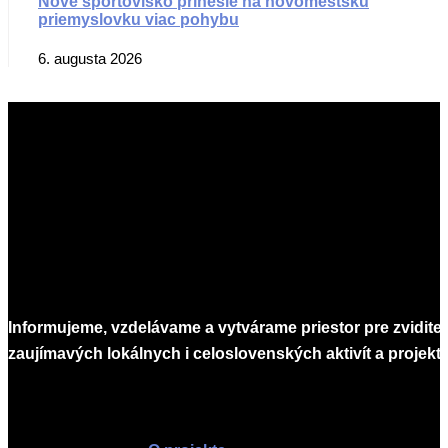
Nové športovisko prinesie na novomestskú
priemyslovku viac pohybu
6. augusta 2026
Informujeme, vzdelávame a vytvárame priestor pre zvidite
zaujímavých lokálnych i celoslovenských aktivít a projekto
Infomagazín