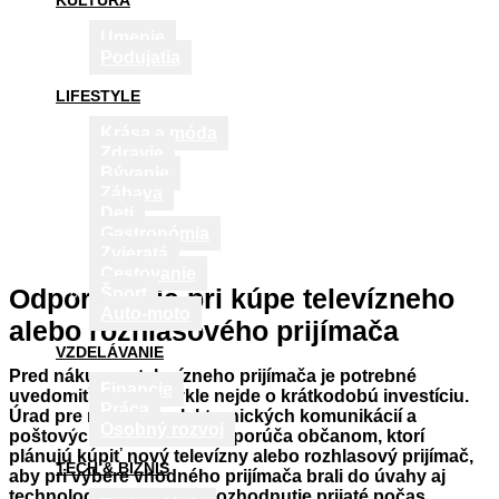
KULTÚRA
Umenie
Podujatia
LIFESTYLE
Krása a móda
Zdravie
Bývanie
Zábava
Deti
Gastronómia
Zvieratá
Cestovanie
Odporúčania pri kúpe televízneho
Šport
Auto-moto
alebo rozhlasového prijímača
VZDELÁVANIE
Pred nákupom televízneho prijímača je potrebné
Financie
uvedomiť si, že obvykle nejde o krátkodobú investíciu.
Práca
Úrad pre reguláciu elektronických komunikácií a
Osobný rozvoj
poštových služieb (RÚ) odporúča občanom, ktorí
plánujú kúpiť nový televízny alebo rozhlasový prijímač,
TECH & BIZNIS
aby pri výbere vhodného prijímača brali do úvahy aj
technologický pokrok. Rozhodnutie prijaté počas