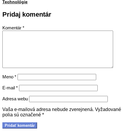
22
Technológie
Pridaj komentár
Komentár
*
Meno
*
E-mail
*
Adresa webu
Vaša e-mailová adresa nebude zverejnená.
Vyžadované
polia sú označené
*