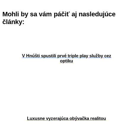
Mohli by sa vám páčiť aj nasledujúce
články:
V Hnúšti spustili prvé triple play služby cez
optiku
Luxusne vyzerajúca obývačka realitou