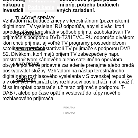
Technológie
nákupu prijímača ovplyvní príp. potrebu budúcich
Podnikanie
investícií napr. do prídavných zariadení.
TLAČOVÉ SPRÁVY
Vzhľadom na budúce zmeny v terestriálnom (pozemskom)
digitálnom TV vysielaní RÚ odporúča, aby si diváci ktorí
uprednostňujú terestriálny spôsob príjmu, zaobstarávali TV
O PROJEKTE
prijímače s podporou DVB-T2/HEVC. RÚ odporúča divákom,
ktorí chcú prijímať aj voľné TV programy prostredníctvom
satelitu, aby si zaobstarávali TV prijímače s podporou DVB-
SPOLUPRÁCA
S2. Divákom, ktorí majú príjem TV zabezpečený napr.
prostredníctvom káblového alebo satelitného operátora
AKO PÍSAŤ
obvykle potrebné prídavné zariadenie prenajme alebo predá
poskytovateľ služby. Vzhľadom na nástup terestriálneho
digitálneho rozhlasového vysielania v Slovenskej republike
KONTAKT
a v okolitých krajinách, by rozhlasoví poslucháči mali uvážiť,
či sa im oplatí obstarať si už teraz prijímač s podporou T-
DAB+, alebo po čase opäť investovať do kúpy nového
rozhlasového prijímača.
REKLAMA
REKLAMA