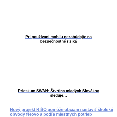
Pri používaní mobilu nezabúdajte na
bezpečnostné riziká
Prieskum SWAN: Štvrtina mladých Slovákov
sleduje…
Nový projekt RIŠO pomôže obciam nastaviť školské
obvody férovo a podľa miestnych potrieb