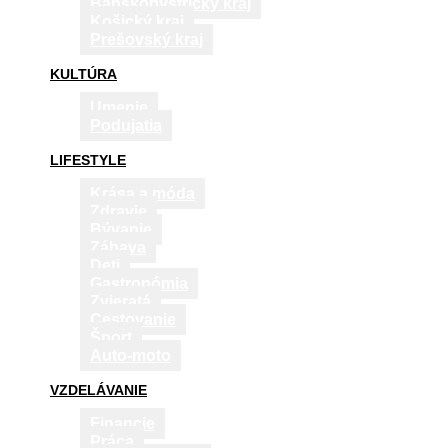
Banskobystrický kraj
Košický kraj
Prešovský kraj
KULTÚRA
Umenie
Podujatia
LIFESTYLE
Krása a móda
Zdravie
Bývanie
Zábava
Deti
Gastronómia
Zvieratá
Cestovanie
Šport
Auto-moto
VZDELÁVANIE
Financie
Práca