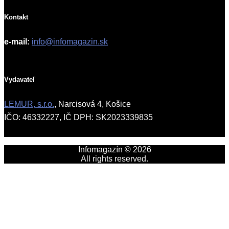
Kontakt
e-mail:
info@infomagazin.sk
Vydavateľ
LEMUR, s.r.o.
, Narcisová 4, Košice
IČO: 46332227, IČ DPH: SK2023339835
Infomagazín © 2026
All rights reserved.