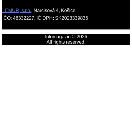
LEMUR, s.r.o.
, Narcisová 4, Košice
IČO: 46332227, IČ DPH: SK2023339835
Infomagazín © 2026
All rights reserved.