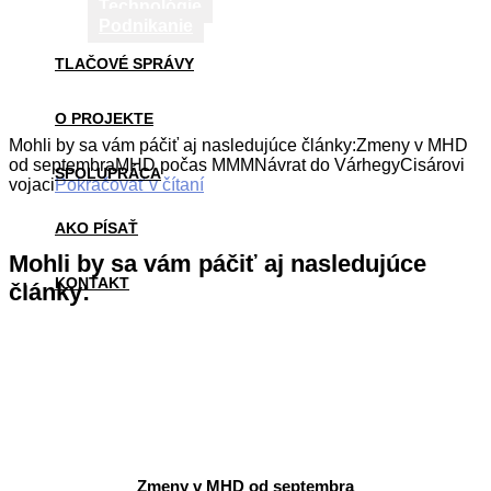
Technológie
Podnikanie
TLAČOVÉ SPRÁVY
O PROJEKTE
Mohli by sa vám páčiť aj nasledujúce články:Zmeny v MHD
od septembraMHD počas MMMNávrat do VárhegyCisárovi
SPOLUPRÁCA
vojaci
Pokračovať v čítaní
AKO PÍSAŤ
Mohli by sa vám páčiť aj nasledujúce
KONTAKT
články:
Zmeny v MHD od septembra