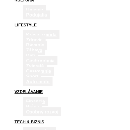
KULTÚRA
Umenie
Podujatia
LIFESTYLE
Krása a móda
Zdravie
Bývanie
Zábava
Deti
Gastronómia
Zvieratá
Cestovanie
Šport
Auto-moto
VZDELÁVANIE
Financie
Práca
Osobný rozvoj
TECH & BIZNIS