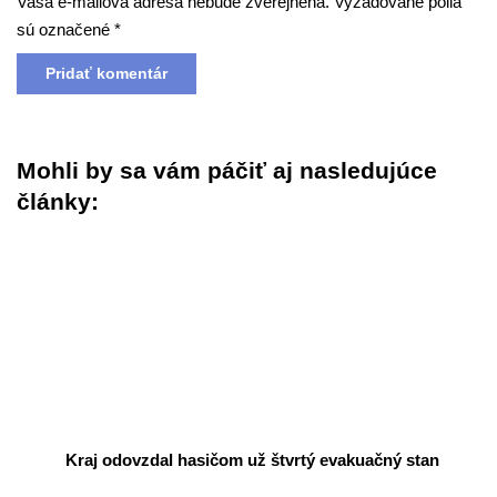
Vaša e-mailová adresa nebude zverejnená.
Vyžadované polia
sú označené
*
Mohli by sa vám páčiť aj nasledujúce
články:
Kraj odovzdal hasičom už štvrtý evakuačný stan