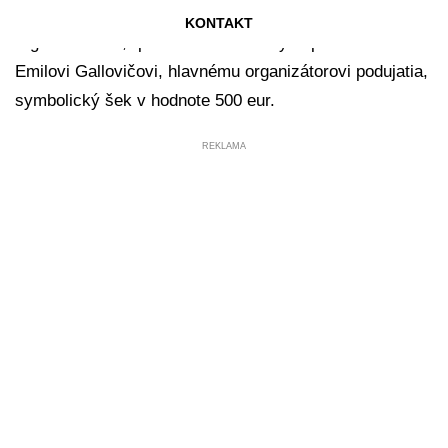
preto by som sa chcel poďakovať všetkým
KONTAKT
organizátorom,“ povedal trenčiansky župan a odovzdal
Emilovi Gallovičovi, hlavnému organizátorovi podujatia,
symbolický šek v hodnote 500 eur.
REKLAMA