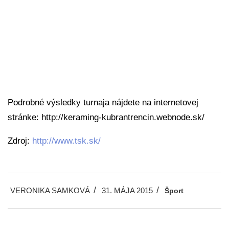
Podrobné výsledky turnaja nájdete na internetovej
stránke: http://keraming-kubrantrencin.webnode.sk/
Zdroj:
http://www.tsk.sk/
2015-
VERONIKA SAMKOVÁ
31. MÁJA 2015
05-
Šport
31