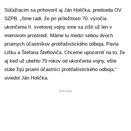
Súťažiacim sa prihovoril aj Ján Holička, predseda OV
SZPB. „Sme radi, že pri príležitosti 70. výročia
ukončenia II. svetovej vojny sme sa zišli už len v
mierovom prostredí. Máme tu medzi sebou dvoch
priamych účastníkov protifašistického odboja, Pavla
Lišku a Štefana Štefloviča. Chceme upozorniť na to, že
aj keď už ubehlo 70 rokov od ukončenia vojny, ešte
stále žijú priami účastníci protifašistického odboja,“
uviedol Ján Holička.
REKLAMA