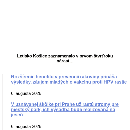
Letisko Košice zaznamenalo v prvom štvrťroku
nárast…
Rozšírenie benefitu v prevencii rakoviny prináša
výsledky, záujem mladých o vakcínu proti HPV rastie
6. augusta 2026
V uznávanej škôlke pri Prahe už rastú stromy pre
mestský park, ich výsadba bude realizovaná na
jeseň
6. augusta 2026