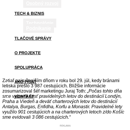
Osobný rozvoj
TECH & BIZNIS
Technológie
Podnikanie
TLAČOVÉ SPRÁVY
O PROJEKTE
SPOLUPRÁCA
Zatiaľ najrušnejším dňom v roku bol 29. júl, kedy bránami
AKO PÍSAŤ
letiska prešlo 3 987 cestujúcich. Bližšie informácie
zosumarizoval šéf marketingu Juraj Toth:
„Počas tohto dňa
sme vybavili šesť pravidelných letov do destinácií Londýn,
KONTAKT
Praha a Viedeň a deväť charterových letov do destinácií
Antalya, Burgas, Enfidha, Korfu a Monastir. Pravidelné lety
využilo 901 cestujúcich a na charterových letoch z/do Košíc
sme evidovali 3 086 cestujúcich.“
REKLAMA