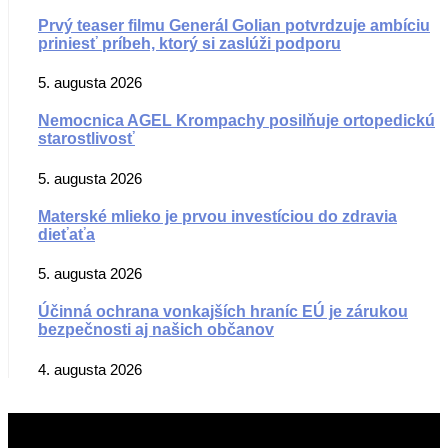
Prvý teaser filmu Generál Golian potvrdzuje ambíciu
priniesť príbeh, ktorý si zaslúži podporu
5. augusta 2026
Nemocnica AGEL Krompachy posilňuje ortopedickú
starostlivosť
5. augusta 2026
Materské mlieko je prvou investíciou do zdravia
dieťaťa
5. augusta 2026
Účinná ochrana vonkajších hraníc EÚ je zárukou
bezpečnosti aj našich občanov
4. augusta 2026