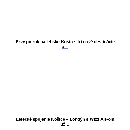
Prvý polrok na letisku Košice: tri nové destinácie
a…
Letecké spojenie Košice – Londýn s Wizz Air-om
už…