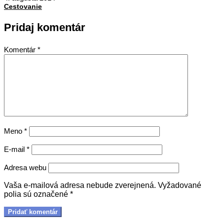
04
Cestovanie
Pridaj komentár
Komentár
*
Meno
*
E-mail
*
Adresa webu
Vaša e-mailová adresa nebude zverejnená.
Vyžadované
polia sú označené
*