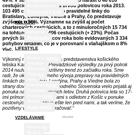
49%. V absolútnom vyjadrení ide o nárast o 40 616
Banskobystrický kraj
cestujúcich v porovnaní s prvou polovicou roka 2013.
Košický kraj
103 495 cestujúcich využilo pravidelné linky do
Prešovský kraj
Bratislavy, Londýna, Viedne a Prahy, čo predstavuje
zvýšenie o 56%. Významne sa zvýšil aj počet
KULTÚRA
charterových cestujúcich, a to z minuloročných 15 734
Umenie
na tohtoročných 19 406 cestujúcich (+ 23%). Počas
Podujatia
prvých šiestich mesiacov roka bolo evidovaných 3 334
pohybov lietadiel, čo je v porovnaní s vlaňajškom o 8%
LIFESTYLE
viac.
Krása a móda
Výkonný riaditeľ a predseda predstavenstva košického
Zdravie
letiska Karl Dandler:
„Prevádzkové výsledky za prvý polrok
Bývanie
2014 nadväzujú na pozitívny trend zo začiatku roka. Sme
Zábava
radi, že okrem pozitívneho vývoja prepravy na pravidelných
Deti
linkách do Bratislavy, Londýna, Prahy a Viedne bola zo
Gastronómia
strany dovolenkárov z východného Slovenska vrelo prijatá aj
Zvieratá
ponuka našich charterových letov. Druhá polovica leta so 17-
Cestovanie
imi prímorskými destináciami s odletom z Košíc v ponuke
Šport
cestovných kancelárií je ešte len pred nami, a tak veríme, že
Auto-moto
pozitívny vývoj bude pokračovať.“
VZDELÁVANIE
REKLAMA
Financie
Práca