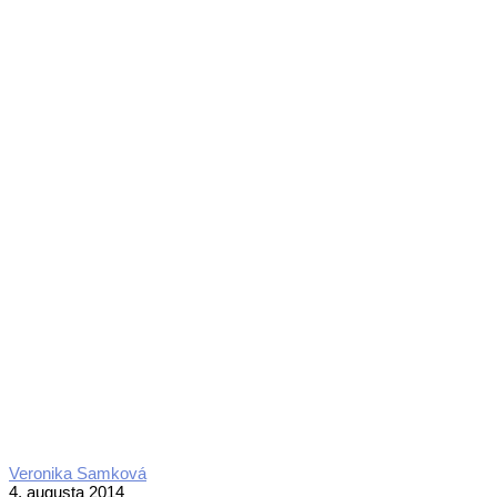
2014-
Veronika Samková
08-
4. augusta 2014