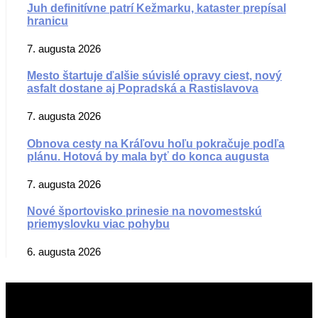
Juh definitívne patrí Kežmarku, kataster prepísal
hranicu
7. augusta 2026
Mesto štartuje ďalšie súvislé opravy ciest, nový
asfalt dostane aj Popradská a Rastislavova
7. augusta 2026
Obnova cesty na Kráľovu hoľu pokračuje podľa
plánu. Hotová by mala byť do konca augusta
7. augusta 2026
Nové športovisko prinesie na novomestskú
priemyslovku viac pohybu
6. augusta 2026