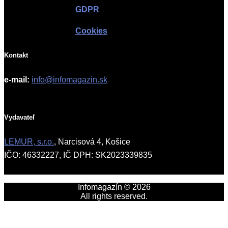
GDPR
Cookies
Kontakt
e-mail:
info@infomagazin.sk
Vydavateľ
LEMUR, s.r.o.
, Narcisová 4, Košice
IČO: 46332227, IČ DPH: SK2023339835
Infomagazín © 2026
All rights reserved.