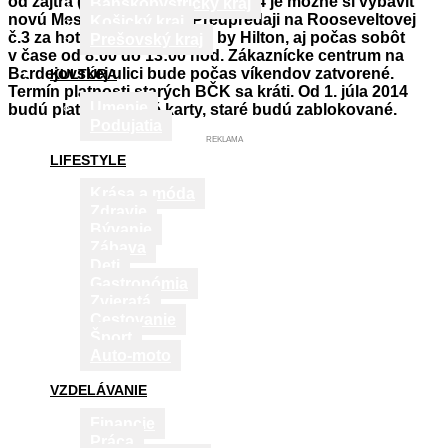
od zajtra (17.05.2014) do 30.6.2014 je možné si vybaviť
Banskobystrický kraj
novú Mestskú kartu aj v Predpredaji na Rooseveltovej
Košický kraj
č.3 za hotelom Double Tree by Hilton, aj počas sobôt
Prešovský kraj
v čase od 8:00 do 13:00 hod. Zákaznícke centrum na
Bardejovskej ulici bude počas víkendov zatvorené.
KULTÚRA
Termín platnosti starých BČK sa kráti. Od 1. júla 2014
Umenie
budú platiť len nové karty, staré budú zablokované.
Podujatia
REKLAMA
LIFESTYLE
Krása a móda
Zdravie
Bývanie
Zábava
Deti
Gastronómia
Zvieratá
Cestovanie
Šport
Auto-moto
VZDELÁVANIE
Financie
Práca