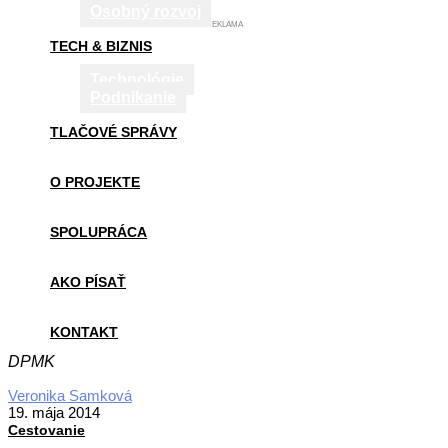
Osobný rozvoj
REKLAMA
TECH & BIZNIS
Technológie
Podnikanie
TLAČOVÉ SPRÁVY
O PROJEKTE
SPOLUPRÁCA
AKO PÍSAŤ
KONTAKT
DPMK
2014-
Veronika Samková
05-
19. mája 2014
19
Cestovanie