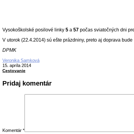
Vysokoškolské posilové linky
5
a
57
počas sviatočných dni pr
V utorok (22.4.2014) sú ešte prázdniny, preto aj doprava bud
DPMK
2014-
Veronika Samková
04-
15. apríla 2014
15
Cestovanie
Pridaj komentár
Komentár
*