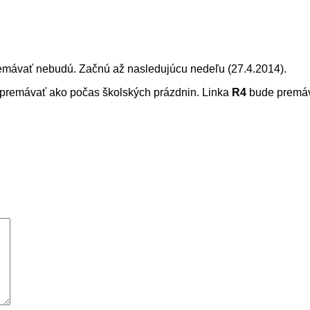
emávať nebudú. Začnú až nasledujúcu nedeľu (27.4.2014).
e premávať ako počas školských prázdnin. Linka
R4
bude premáv