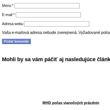
Meno
*
E-mail
*
Adresa webu
Vaša e-mailová adresa nebude zverejnená.
Vyžadované poli
Mohli by sa vám páčiť aj nasledujúce člán
MHD počas vianočných prázdnin