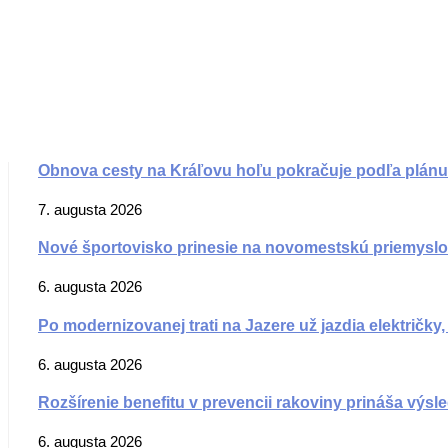
Obnova cesty na Kráľovu hoľu pokračuje podľa plánu
7. augusta 2026
Nové športovisko prinesie na novomestskú priemysl
6. augusta 2026
Po modernizovanej trati na Jazere už jazdia električky
6. augusta 2026
Rozšírenie benefitu v prevencii rakoviny prináša výsl
6. augusta 2026