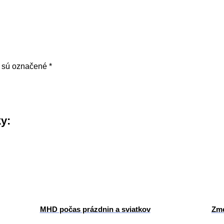
a sú označené
*
ky:
MHD počas prázdnin a sviatkov
Zme