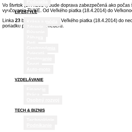
Podujatia
Vo štvrtok (17.4.2014) bude doprava zabezpečená ako počas 
vyučovania TUKE. Od Veľkého piatka (18.4.2014) do Veľkono
LIFESTYLE
Linka
23
bude premávať od Veľkého piatka (18.4.2014) do ne
Krása a móda
poriadku platného na nedeľu.
Zdravie
Bývanie
Zábava
Deti
Gastronómia
Zvieratá
Cestovanie
Šport
Auto-moto
VZDELÁVANIE
Financie
Práca
Osobný rozvoj
TECH & BIZNIS
Technológie
Podnikanie