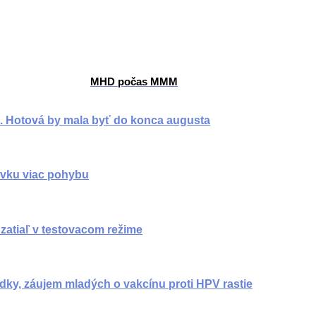
MHD počas MMM
. Hotová by mala byť do konca augusta
ovku viac pohybu
, zatiaľ v testovacom režime
edky, záujem mladých o vakcínu proti HPV rastie