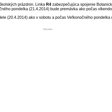
školských prázdnin. Linka
R4
zabezpečujúca spojenie Botanic
čného pondelka (21.4.2014) bude premávka ako počas víkendo
dele (20.4.2014) ako v sobotu a počas Veľkonočného pondelka
REKLAMA