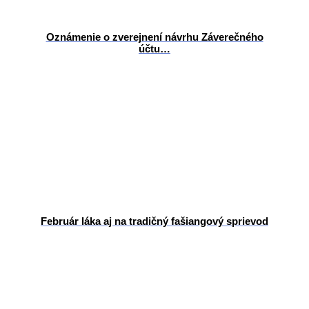
Oznámenie o zverejnení návrhu Záverečného
účtu…
Február láka aj na tradičný fašiangový sprievod