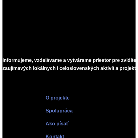
07
Informujeme, vzdelávame a vytvárame priestor pre zvidite
zaujímavých lokálnych i celoslovenských aktivít a projekto
Infomagazín
O projekte
Spolupráca
Ako písať
Kontakt