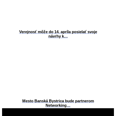
Verejnosť môže do 14. apríla posielať svoje
návrhy k…
Mesto Banská Bystrica bude partnerom
Networking…
2013-
03-