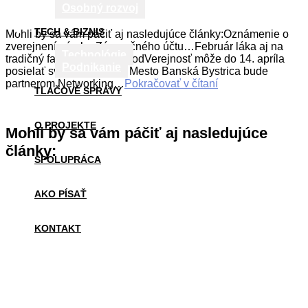
Osobný rozvoj
TECH & BIZNIS
Mohli by sa vám páčiť aj nasledujúce články:Oznámenie o
zverejnení návrhu Záverečného účtu…Február láka aj na
Technológie
tradičný fašiangový sprievodVerejnosť môže do 14. apríla
Podnikanie
posielať svoje návrhy k…Mesto Banská Bystrica bude
partnerom Networking…
Pokračovať v čítaní
TLAČOVÉ SPRÁVY
O PROJEKTE
Mohli by sa vám páčiť aj nasledujúce
články:
SPOLUPRÁCA
AKO PÍSAŤ
KONTAKT