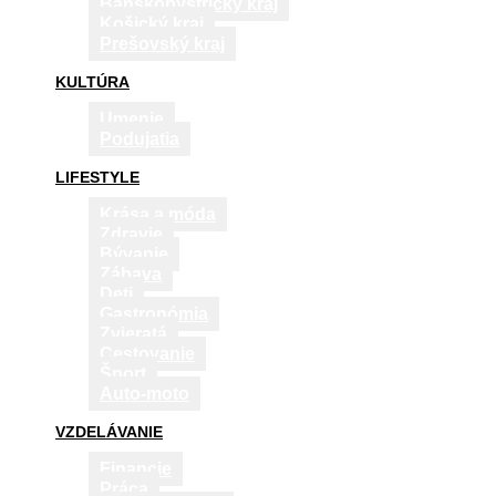
Banskobystrický kraj
Košický kraj
Prešovský kraj
KULTÚRA
Umenie
Podujatia
LIFESTYLE
Krása a móda
Zdravie
Bývanie
Zábava
Deti
Gastronómia
Zvieratá
Cestovanie
Šport
Auto-moto
VZDELÁVANIE
Financie
Práca