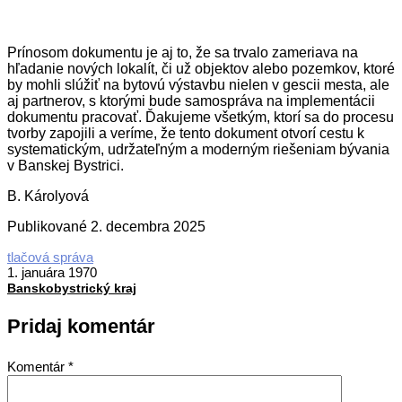
Prínosom dokumentu je aj to, že sa trvalo zameriava na
hľadanie nových lokalít, či už objektov alebo pozemkov, ktoré
by mohli slúžiť na bytovú výstavbu nielen v gescii mesta, ale
aj partnerov, s ktorými bude samospráva na implementácii
dokumentu pracovať. Ďakujeme všetkým, ktorí sa do procesu
tvorby zapojili a veríme, že tento dokument otvorí cestu k
systematickým, udržateľným a moderným riešeniam bývania
v Banskej Bystrici.
B. Károlyová
Publikované
2. decembra 2025
1970-
tlačová správa
01-
1. januára 1970
01
Banskobystrický kraj
Pridaj komentár
Komentár
*