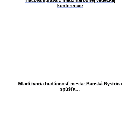
Tlačová správa z medzinárodnej vedeckej
konferencie
Mladí tvoria budúcnosť mesta: Banská Bystrica
spúšťa…