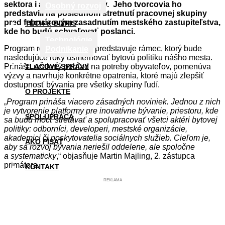
sektora i akademickej sféry. Jeho tvorcovia ho
Osobný rozvoj
predstavili na poslednom stretnutí pracovnej skupiny
pred februárovým zasadnutím mestského zastupiteľstva,
TECH & BIZNIS
kde ho budú schvaľovať poslanci.
Technológie
Program rozvoja bývania predstavuje rámec, ktorý bude
Podnikanie
nasledujúce roky usmerňovať bytovú politiku nášho mesta.
Prináša ucelený pohľad na potreby obyvateľov, pomenúva
TLAČOVÉ SPRÁVY
výzvy a navrhuje konkrétne opatrenia, ktoré majú zlepšiť
dostupnosť bývania pre všetky skupiny ľudí.
O PROJEKTE
„
Program prináša viacero zásadných noviniek. Jednou z nich
je vytvorenie platformy pre inovatívne bývanie, priestoru, kde
SPOLUPRÁCA
sa budú môcť stretávať a spolupracovať všetci aktéri bytovej
politiky: odborníci, developeri, mestské organizácie,
akademici či poskytovatelia sociálnych služieb. Cieľom je,
AKO PÍSAŤ
aby sa rozvoj bývania neriešil oddelene, ale spoločne
a systematicky
,“ objasňuje Martin Majling, 2. zástupca
primátora.
KONTAKT
REKLAMA