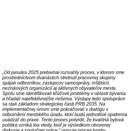
„Od januára 2025 prebiehal rozsiahly proces, v ktorom sme
prostredníctvom dvanástich stretnutí pracovnej skupiny
spájali odborníkov, zástupcov samosprávy, inštitúcií,
neziskových organizácií aj aktívnych obyvateľov mesta.
Spolu sme identifikovali kľúčové problémy v oblasti bývania
a hľadali najefektívnejšie riešenia. Výstupy tejto spolupráce
sa stali základom strategickej časti PRB 2035. Na
implementačnej úrovni sme pokračovali v dialógu s
odborníkmi mestského úradu, ktorí budú jednotlivé opatrenia
uvádzať do praxe. Tento proces potvrdil, že kvalitná bytová
politika vzniká iba vtedy, keď je výsledkom otvorenej
diskusie a spoločnej práce,“
opisuje proces tvorby