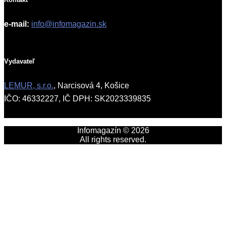
e-mail:
info@infomagazin.sk
Vydavateľ
LEMUR, s.r.o.
, Narcisová 4, Košice
IČO: 46332227, IČ DPH: SK2023339835
Infomagazín © 2026
All rights reserved.