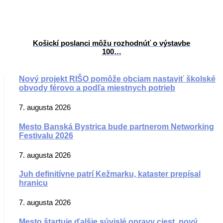
Košickí poslanci môžu rozhodnúť o výstavbe
100…
Nový projekt RIŠO pomôže obciam nastaviť školské
obvody férovo a podľa miestnych potrieb
7. augusta 2026
Mesto Banská Bystrica bude partnerom Networking
Festivalu 2026
7. augusta 2026
Juh definitívne patrí Kežmarku, kataster prepísal
hranicu
7. augusta 2026
Mesto štartuje ďalšie súvislé opravy ciest, nový