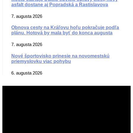
asfalt dostane aj Popradská a Rastislavova
7. augusta 2026
Obnova cesty na Kráľovu hoľu pokračuje podľa
plánu. Hotová by mala byť do konca augusta
7. augusta 2026
Nové športovisko prinesie na novomestskú
priemyslovku viac pohybu
6. augusta 2026