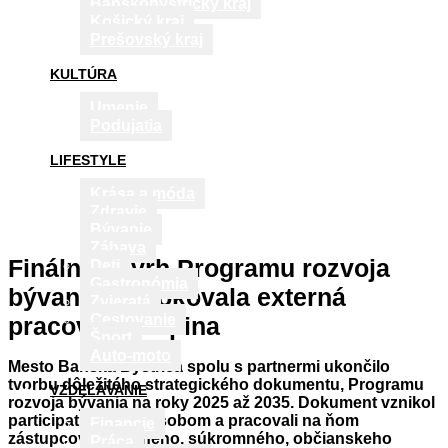
Banskobystrický kraj
Košický kraj
Prešovský kraj
KULTÚRA
Umenie
Podujatia
LIFESTYLE
Krása a móda
Zdravie
Bývanie
Zábava
Finálny návrh Programu rozvoja
Deti
Gastronómia
bývania prerokovala externá
Zvieratá
Cestovanie
pracovná skupina
Šport
Auto-moto
Mesto Banská Bystrica spolu s partnermi ukončilo
tvorbu dôležitého strategického dokumentu, Programu
VZDELÁVANIE
rozvoja bývania na roky 2025 až 2035. Dokument vznikol
participatívnym spôsobom a pracovali na ňom
Financie
zástupcovia verejného, súkromného, občianskeho
Práca